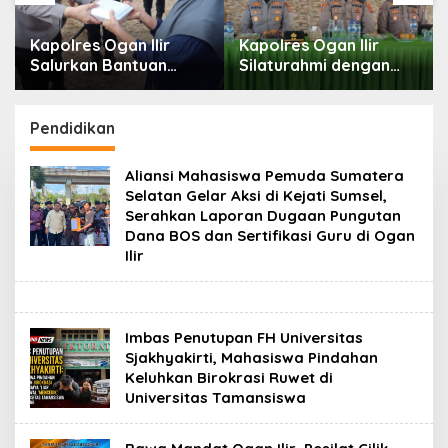
Kapolres Ogan Ilir
Kapolres Ogan Ilir
Salurkan Bantuan
Silaturahmi dengan
melalui Program Mobil
Masyarakat Indralaya
Senyum, Wujud
Utara, Perkuat Sinergi
Kepedulian kepada
Kamtibmas dan
Pendidikan
Masyarakat Desa Parit
Antisipasi Karhutla
Aliansi Mahasiswa Pemuda Sumatera
Selatan Gelar Aksi di Kejati Sumsel,
Serahkan Laporan Dugaan Pungutan
Dana BOS dan Sertifikasi Guru di Ogan
Ilir
Imbas Penutupan FH Universitas
Sjakhyakirti, Mahasiswa Pindahan
Keluhkan Birokrasi Ruwet di
Universitas Tamansiswa