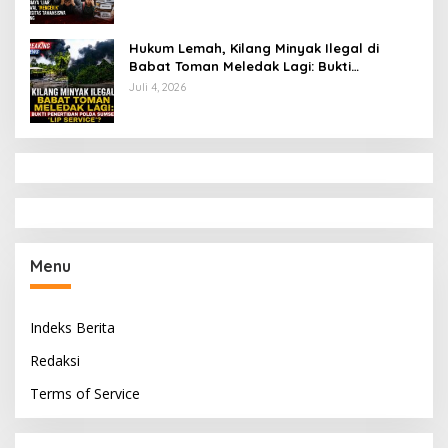
Hukum Lemah, Kilang Minyak Ilegal di
Babat Toman Meledak Lagi: Bukti
Penertiban Polda Sumsel Hanya ‘Lip
Juli 4, 2026
Service’?
Menu
Indeks Berita
Redaksi
Terms of Service