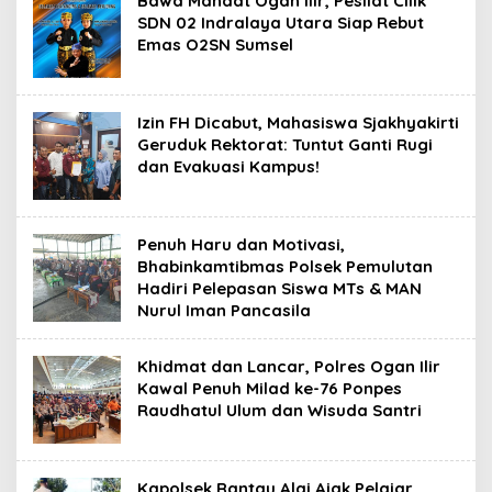
Bawa Mandat Ogan Ilir, Pesilat Cilik
SDN 02 Indralaya Utara Siap Rebut
Emas O2SN Sumsel
Izin FH Dicabut, Mahasiswa Sjakhyakirti
Geruduk Rektorat: Tuntut Ganti Rugi
dan Evakuasi Kampus!
Penuh Haru dan Motivasi,
Bhabinkamtibmas Polsek Pemulutan
Hadiri Pelepasan Siswa MTs & MAN
Nurul Iman Pancasila
Khidmat dan Lancar, Polres Ogan Ilir
Kawal Penuh Milad ke-76 Ponpes
Raudhatul Ulum dan Wisuda Santri
Kapolsek Rantau Alai Ajak Pelajar