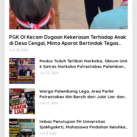
PGK OI Kecam Dugaan Kekerasan Terhadap Anak
di Desa Cengal, Minta Aparat Bertindak Tegas
Jika Terbukti
Juli 28, 2026
Modus Tuduh Terlibat Narkoba, Oknum Unit
6 Satres Narkoba Polrestabes Palembang
Diduga Peras Istri Korban Rp40 Juta, GPP
Juli 22, 2026
Sumsel Lapor ke Divpropam Mabes Polri
Warga Palembang Lega, Area Parkir
Polrestabes Kini Bersih dari Jukir Liar dan
Gratis
Juli 17, 2026
Imbas Penutupan FH Universitas
Sjakhyakirti, Mahasiswa Pindahan Keluhkan
Birokrasi Ruwet di Universitas Tamansiswa
Juli 8, 2026