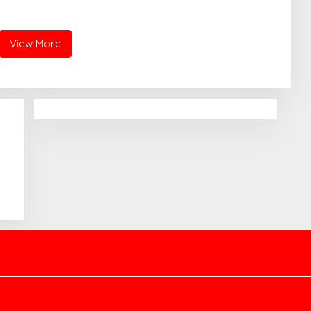
engembangan Bakat
Rebut Emas O2SN Sumsel
 Muda di HUT
kara ke-80
View More