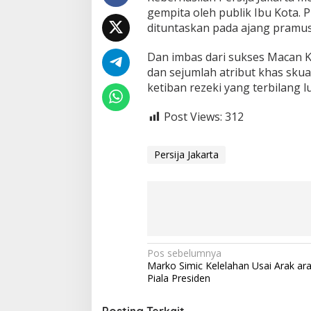
a
gempita oleh publik Ibu Kota. 
L
dituntaskan pada ajang pramus
a
k
u
Dan imbas dari sukses Macan Ke
K
dan sejumlah atribut khas sku
e
ketiban rezeki yang terbilang
r
a
Post Views:
312
s
U
s
Persija Jakarta
a
i
J
u
a
r
a
P
N
Pos sebelumnya
i
Marko Simic Kelelahan Usai Arak ara
a
a
Piala Presiden
l
v
a
P
Posting Terkait