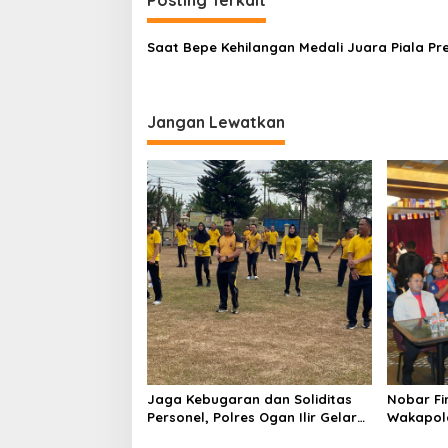
i
r
g
e
s
Saat Bepe Kehilangan Medali Juara Piala Pr
a
i
d
s
e
i
n
Jangan Lewatkan
p
o
s
Jaga Kebugaran dan Soliditas
Nobar Fin
Personel, Polres Ogan Ilir Gelar
Wakapol
Olahraga Bersama
Sembako 