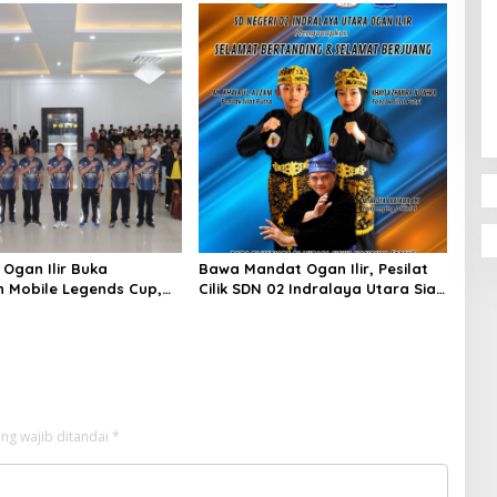
ke-80
 Ogan Ilir Buka
Bawa Mandat Ogan Ilir, Pesilat
 Mobile Legends Cup,
Cilik SDN 02 Indralaya Utara Siap
engembangan Bakat
Rebut Emas O2SN Sumsel
 Muda di HUT
kara ke-80
ng wajib ditandai
*