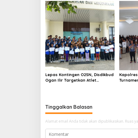
Lepas Kontingen O2SN, Disdikbud
Kapolres
Ogan Ilir Targetkan Atlet
Turnamen
Harumkan Nama Daerah di
Wadah P
Tingkat Provinsi
Generasi
Bhayang
Tinggalkan Balasan
Alamat email Anda tidak akan dipublikasikan.
Ruas ya