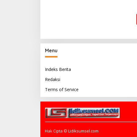
Harumkan Nama Daerah di
Wadah P
Tingkat Provinsi
Generasi
Bhayang
Menu
Indeks Berita
Redaksi
Terms of Service
Hak Cipta © Lidiksumsel.com