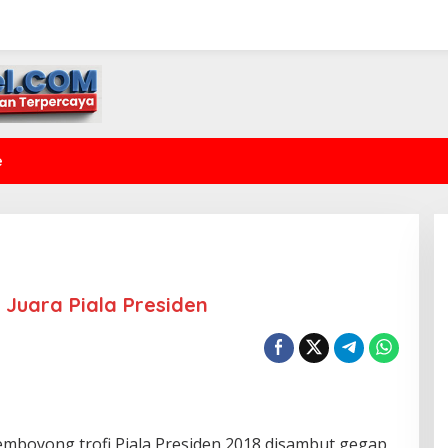
e
 Juara Piala Presiden
memboyong trofi Piala Presiden 2018 disambut gegap