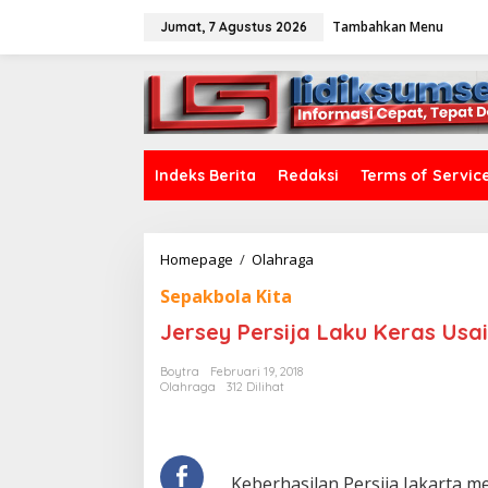
L
Tambahkan Menu
e
Jumat, 7 Agustus 2026
w
a
tutup
t
i
k
e
k
Indeks Berita
Redaksi
Terms of Servic
o
n
t
e
Homepage
/
Olahraga
J
n
e
Sepakbola Kita
r
s
Jersey Persija Laku Keras Usai
e
y
Boytra
Februari 19, 2018
P
Olahraga
312 Dilihat
e
r
s
i
j
Keberhasilan Persija Jakarta 