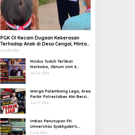
PGK OI Kecam Dugaan Kekerasan
Terhadap Anak di Desa Cengal, Minta
Aparat Bertindak Tegas Jika Terbukti
Juli 28, 2026
Modus Tuduh Terlibat
Narkoba, Oknum Unit 6
Satres Narkoba Polrestabes
Juli 22, 2026
Palembang Diduga Peras Istri
Korban Rp40 Juta, GPP
Sumsel Lapor ke Divpropam
Warga Palembang Lega, Area
Mabes Polri
Parkir Polrestabes Kini Bersih
dari Jukir Liar dan Gratis
Juli 17, 2026
Imbas Penutupan FH
Universitas Sjakhyakirti,
Mahasiswa Pindahan
Juli 8, 2026