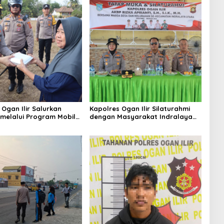
 Ogan Ilir Salurkan
Kapolres Ogan Ilir Silaturahmi
melalui Program Mobil
dengan Masyarakat Indralaya
Wujud Kepedulian
Utara, Perkuat Sinergi
asyarakat Desa Parit
Kamtibmas dan Antisipasi
Karhutla