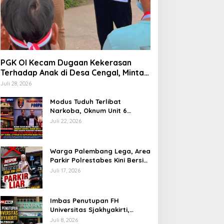
PGK OI Kecam Dugaan Kekerasan
Terhadap Anak di Desa Cengal, Minta
Aparat Bertindak Tegas Jika Terbukti
Juli 28, 2026
Modus Tuduh Terlibat
Narkoba, Oknum Unit 6
Satres Narkoba Polrestabes
Juli 22, 2026
Palembang Diduga Peras Istri
Korban Rp40 Juta, GPP
Sumsel Lapor ke Divpropam
Warga Palembang Lega, Area
Mabes Polri
Parkir Polrestabes Kini Bersih
dari Jukir Liar dan Gratis
Juli 17, 2026
Imbas Penutupan FH
Universitas Sjakhyakirti,
Mahasiswa Pindahan
Juli 8, 2026