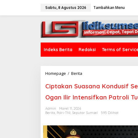
L
Tambahkan Menu
e
Sabtu, 8 Agustus 2026
w
a
tutup
t
i
k
e
k
Indeks Berita
Redaksi
Terms of Servic
o
n
t
e
Homepage
/
Berita
C
n
i
p
Ciptakan Suasana Kondusif S
t
a
Ogan Ilir Intensifkan Patroli Tu
k
a
Admin
Maret 11, 2026
n
Berita
,
Polri-TNI
,
Seputar Sumsel
595 Dilihat
S
u
a
s