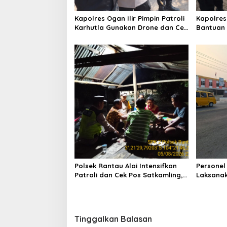
Kapolres Ogan Ilir Pimpin Patroli
Kapolres
Karhutla Gunakan Drone dan Cek
Bantuan 
Embung Air, Perkuat
Senyum, 
Kesiapsiagaan Hadapi Musim
kepada M
Kemarau
Polsek Rantau Alai Intensifkan
Personel
Patroli dan Cek Pos Satkamling,
Laksanak
Perkuat Sinergi Jaga Kamtibmas
Wujudkan
Saat Jam
Tinggalkan Balasan