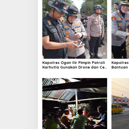
Kapolres Ogan Ilir Pimpin Patroli
Kapolres
Karhutla Gunakan Drone dan Cek
Bantuan 
Embung Air, Perkuat
Senyum, 
Kesiapsiagaan Hadapi Musim
kepada M
Kemarau