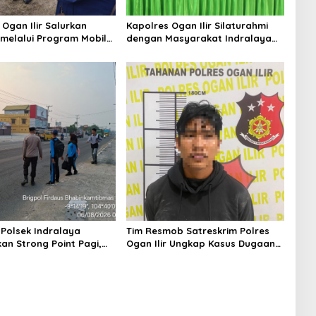
 Ogan Ilir Salurkan
Kapolres Ogan Ilir Silaturahmi
melalui Program Mobil
dengan Masyarakat Indralaya
Wujud Kepedulian
Utara, Perkuat Sinergi
asyarakat Desa Parit
Kamtibmas dan Antisipasi
Karhutla
 Polsek Indralaya
Tim Resmob Satreskrim Polres
an Strong Point Pagi,
Ogan Ilir Ungkap Kasus Dugaan
 Kelancaran Lalu Lintas
Pencurian dengan Pemberatan,
 Masuk Sekolah
Satu Terduga Pelaku Diamankan