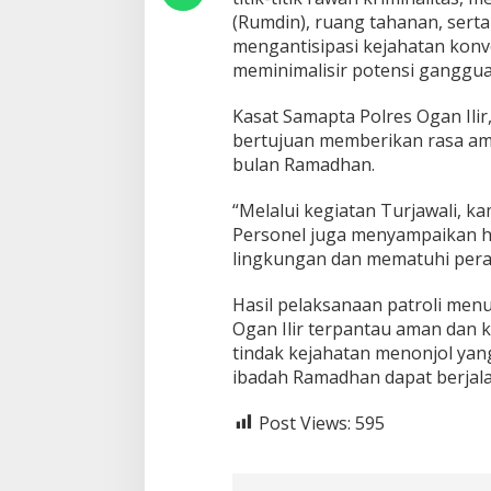
I
(Rumdin), ruang tahanan, serta 
n
mengantisipasi kejahatan konve
t
meminimalisir potensi gangguan 
e
n
s
Kasat Samapta Polres Ogan Ili
i
bertujuan memberikan rasa am
f
bulan Ramadhan.
k
a
“Melalui kegiatan Turjawali, ka
n
P
Personel juga menyampaikan 
a
lingkungan dan mematuhi peratu
t
r
Hasil pelaksanaan patroli men
o
Ogan Ilir terpantau aman dan k
l
i
tindak kejahatan menonjol yan
T
ibadah Ramadhan dapat berjal
u
r
Post Views:
595
j
a
w
a