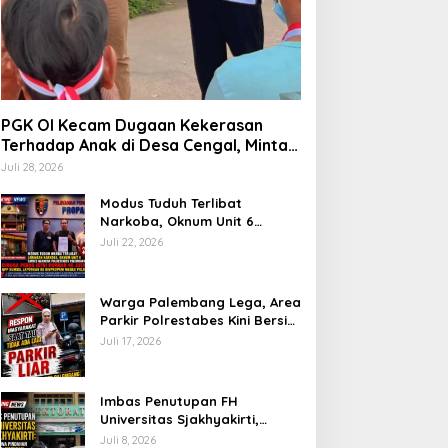
PGK OI Kecam Dugaan Kekerasan
Terhadap Anak di Desa Cengal, Minta
Aparat Bertindak Tegas Jika Terbukti
Juli 28, 2026
Modus Tuduh Terlibat
Narkoba, Oknum Unit 6
Satres Narkoba Polrestabes
Juli 22, 2026
Palembang Diduga Peras Istri
Korban Rp40 Juta, GPP
Sumsel Lapor ke Divpropam
Warga Palembang Lega, Area
Mabes Polri
Parkir Polrestabes Kini Bersih
dari Jukir Liar dan Gratis
Juli 17, 2026
Imbas Penutupan FH
Universitas Sjakhyakirti,
Mahasiswa Pindahan
Juli 8, 2026