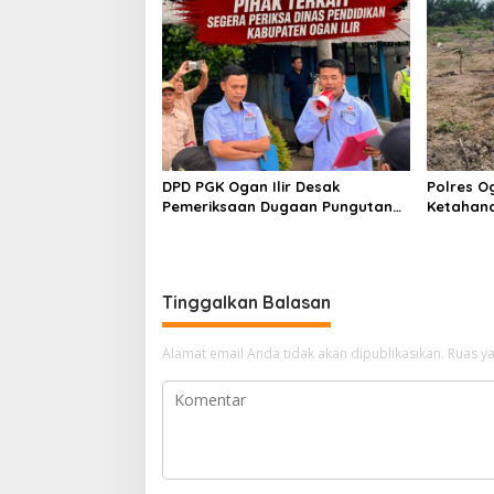
DPD PGK Ogan Ilir Desak
Polres O
Pemeriksaan Dugaan Pungutan
Ketahan
Dana BOS dan Sertifikasi Guru,
Bhabinka
Minta Proses Berjalan
Penanama
Transparan
Sungai 
Tinggalkan Balasan
Alamat email Anda tidak akan dipublikasikan.
Ruas ya