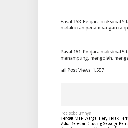
,
A
p
a
Pasal 158: Penjara maksimal 5 
r
melakukan penambangan tanpa 
a
t
D
i
m
Pasal 161: Penjara maksimal 5 
i
menampung, mengolah, mengangk
n
t
Post Views:
1,557
a
B
e
r
t
i
n
d
a
N
Pos sebelumnya
k
Terkait MTP Warga, Hery Tidak Ter
a
T
Vidio Beredar Dituding Sebagai Pem
e