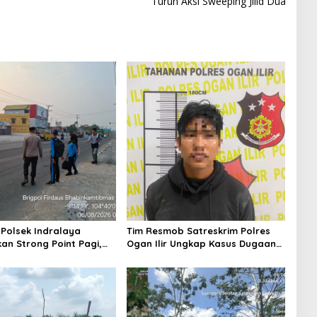
Turun Aksi Sweeping Jilid Dua
 Polsek Indralaya
Tim Resmob Satreskrim Polres
an Strong Point Pagi,
Ogan Ilir Ungkap Kasus Dugaan
 Kelancaran Lalu Lintas
Pencurian dengan Pemberatan,
 Masuk Sekolah
Satu Terduga Pelaku Diamankan