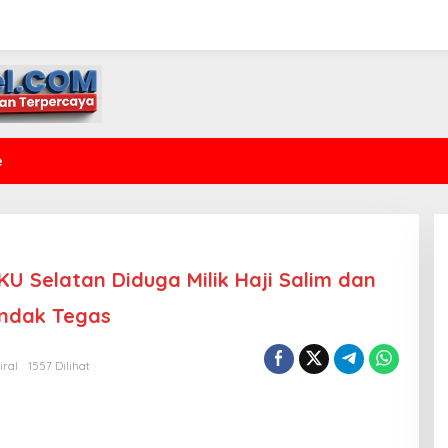
e
U Selatan Diduga Milik Haji Salim dan
indak Tegas
iral
1557 Dilihat