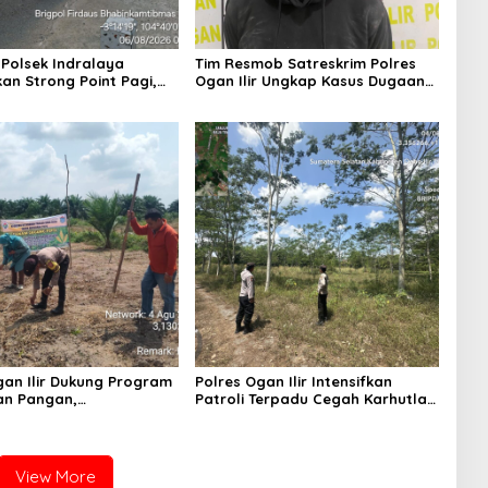
 Polsek Indralaya
Tim Resmob Satreskrim Polres
an Strong Point Pagi,
Ogan Ilir Ungkap Kasus Dugaan
 Kelancaran Lalu Lintas
Pencurian dengan Pemberatan,
 Masuk Sekolah
Satu Terduga Pelaku Diamankan
gan Ilir Dukung Program
Polres Ogan Ilir Intensifkan
an Pangan,
Patroli Terpadu Cegah Karhutla
mtibmas Hadiri
di Desa Belanti
n Jagung Pipil di Desa
Rambutan
View More