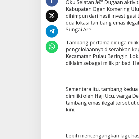
Oku Selatan â€“ Dugaan aktivi
a
s
Kabupaten Ogan Komering Ulu (
I
dihimpun dari hasil investigas
l
dua lokasi tambang emas ilega
e
Sungai Are.
g
a
l
Tambang pertama diduga milik
d
pengelolaannya diserahkan ke
i
Kecamatan Pulau Beringin. Lok
O
diklaim sebagai milik pribadi Haj
K
U
S
e
l
Sementara itu, tambang kedua
a
dimiliki oleh Haji Ucu, warga 
t
tambang emas ilegal tersebut 
a
n
kini.
D
i
d
u
Lebih mencengangkan lagi, has
g