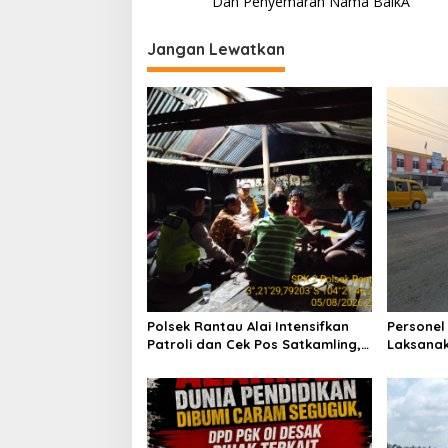
v
Dan Penyemaran Nama BaikÂ
g
i
a
Jangan Lewatkan
s
g
a
s
i
p
o
s
Polsek Rantau Alai Intensifkan
Personel
Patroli dan Cek Pos Satkamling,
Laksanak
Perkuat Sinergi Jaga Kamtibmas
Wujudkan
Saat Jam