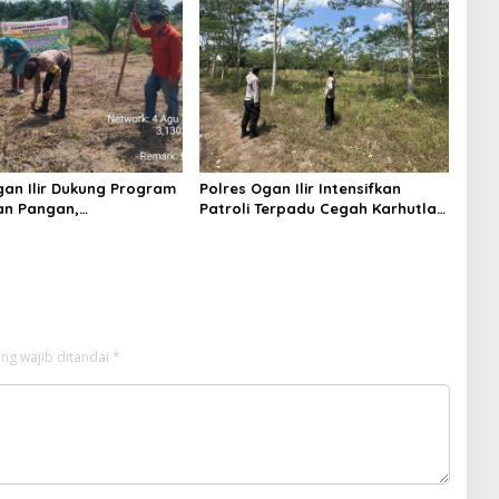
gan Ilir Dukung Program
Polres Ogan Ilir Intensifkan
an Pangan,
Patroli Terpadu Cegah Karhutla
mtibmas Hadiri
di Desa Belanti
n Jagung Pipil di Desa
Rambutan
ng wajib ditandai
*