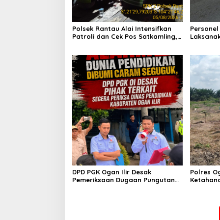
Polsek Rantau Alai Intensifkan
Personel
Patroli dan Cek Pos Satkamling,
Laksanak
Perkuat Sinergi Jaga Kamtibmas
Wujudkan
Saat Jam
DPD PGK Ogan Ilir Desak
Polres O
Pemeriksaan Dugaan Pungutan
Ketahan
Dana BOS dan Sertifikasi Guru,
Bhabinka
Minta Proses Berjalan
Penanama
Transparan
Sungai 