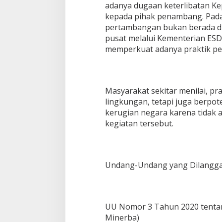
a
adanya dugaan keterlibatan Ke
M
kepada pihak penambang. Pada
i
pertambangan bukan berada di
l
pusat melalui Kementerian ESD
i
memperkuat adanya praktik pemb
k
H
a
j
i
Masyarakat sekitar menilai, pr
S
lingkungan, tetapi juga berpot
a
l
kerugian negara karena tidak 
i
kegiatan tersebut.
m
d
a
n
Undang-Undang yang Dilangg
H
a
j
i
U
UU Nomor 3 Tahun 2020 tenta
c
Minerba)
u