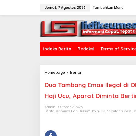
L
Tambahkan Menu
e
Jumat, 7 Agustus 2026
w
a
tutup
t
i
k
e
k
Indeks Berita
Redaksi
Terms of Servic
o
n
t
e
Homepage
/
Berita
D
n
u
a
Dua Tambang Emas Ilegal di OK
T
a
Haji Ucu, Aparat Diminta Bert
m
b
Admin
Oktober 2, 2025
a
Berita
,
Kriminal Dan Hukum
,
Polri-TNI
,
Seputar Sumsel
,
V
n
g
E
m