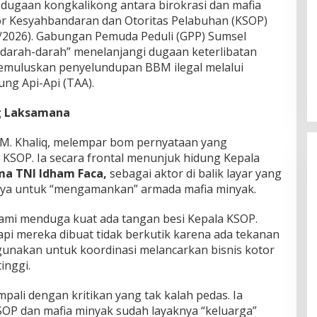
dugaan kongkalikong antara birokrasi dan mafia
or Kesyahbandaran dan Otoritas Pelabuhan (KSOP)
2/2026). Gabungan Pemuda Peduli (GPP) Sumsel
rdarah-darah” menelanjangi dugaan keterlibatan
muluskan penyelundupan BBM ilegal melalui
ng Api-Api (TAA).
g Laksamana
M. Khaliq, melempar bom pernyataan yang
KSOP. Ia secara frontal menunjuk hidung Kepala
a TNI Idham Faca,
sebagai aktor di balik layar yang
ya untuk “mengamankan” armada mafia minyak.
Kami menduga kuat ada tangan besi Kepala KSOP.
tapi mereka dibuat tidak berkutik karena ada tekanan
igunakan untuk koordinasi melancarkan bisnis kotor
inggi.
pali dengan kritikan yang tak kalah pedas. Ia
 dan mafia minyak sudah layaknya “keluarga”