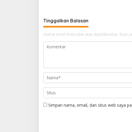
Perkuat Sinergi Jaga Kamtibmas
Wujudkan
Saat Jam
Tinggalkan Balasan
Alamat email Anda tidak akan dipublikasikan.
Ruas ya
Simpan nama, email, dan situs web saya pa