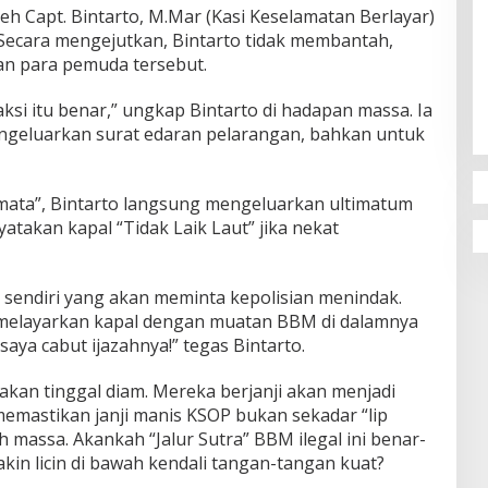
eh Capt. Bintarto, M.Mar (Kasi Keselamatan Berlayar)
 Secara mengejutkan, Bintarto tidak membantah,
n para pemuda tersebut.
si itu benar,” ungkap Bintarto di hadapan massa. Ia
geluarkan surat edaran pelarangan, bahkan untuk
mata”, Bintarto langsung mengeluarkan ultimatum
takan kapal “Tidak Laik Laut” jika nekat
ya sendiri yang akan meminta kepolisian menindak.
melayarkan kapal dengan muatan BBM di dalamnya
aya cabut ijazahnya!” tegas Bintarto.
kan tinggal diam. Mereka berjanji akan menjadi
emastikan janji manis KSOP bukan sekadar “lip
massa. Akankah “Jalur Sutra” BBM ilegal ini benar-
akin licin di bawah kendali tangan-tangan kuat?