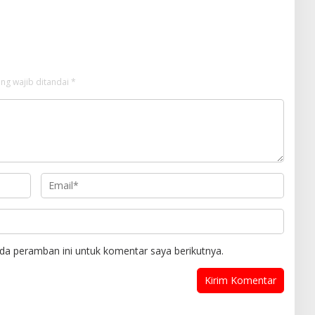
 Kelancaran Lalu Lintas
Pencurian dengan Pemberatan,
 Masuk Sekolah
Satu Terduga Pelaku Diamankan
ng wajib ditandai
*
da peramban ini untuk komentar saya berikutnya.