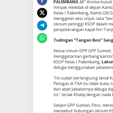
PALEMBANG
â€“ Aroma busuk 
i
S
minyak meledak di depan Kant
r
Kelas I Palembang, Kamis (26/
i
menggelar aksi unjuk rasa “be
w
oknum petinggi KSOP dalam me
i
j
penyeberangan kapal feri Tanju
a
y
Tudingan “Tangan Besi” San
a
!
Ketua Umum DPP GPP Sumsel, 
G
menggetarkan gerbang kantor 
P
P
KSOP Kelas I Palembang,
Laksm
S
diduga menggunakan jabatann
u
m
“Ini sudah berlangsung lama! 
s
Petugas di TAA itu tidak buta, 
e
l
dari atas! Jabatannya diduga d
D
ini,” teriak Khaliq dengan nada t
e
s
Sekjen GPP Sumsel, Fitro, menim
a
menyebut hubungan oknum KSOP
k