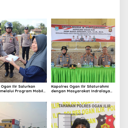
 Ogan Ilir Salurkan
Kapolres Ogan Ilir Silaturahmi
melalui Program Mobil
dengan Masyarakat Indralaya
Wujud Kepedulian
Utara, Perkuat Sinergi
asyarakat Desa Parit
Kamtibmas dan Antisipasi
Karhutla