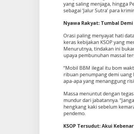
K
yang saling menjaga, hingga P
e
sebagai ‘Jalur Sutra’ para krimin
p
a
Nyawa Rakyat: Tumbal Demi 
l
a
K
Orasi paling menyayat hati dat
S
keras kebijakan KSOP yang mem
O
Menurutnya, tindakan ini buka
P
upaya pembunuhan massal ter
P
a
l
“Mobil BBM ilegal itu bom wak
e
ribuan penumpang demi uang ko
m
apa-apa yang menanggung risiko
b
a
Massa menuntut dengan tegas 
n
g
mundur dari jabatannya. “Janga
M
hengkang kaki sebelum kemara
u
pendemo.
n
d
KSOP Tersudut: Akui Kebena
u
r