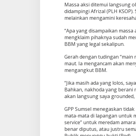
:
Massa aksi ditemui langsung ol
J
didampingi Afrizal (PLH KSOP).
a
melainkan mengamini keresaha
n
g
“Apa yang disampaikan massa ak
a
n
mengklaim pihaknya sudah men
T
BBM yang legal sekalipun.
u
m
Gerah dengan tudingan “main 
b
maut. Ia mengancam akan menya
a
l
mengangkut BBM.
k
a
“Jika masih ada yang lolos, sa
n
Bahkan, nakhoda yang berani 
N
akan langsung saya grounded, s
y
a
w
GPP Sumsel menegaskan tidak a
a
mata-mata di lapangan untuk m
R
service” untuk meredam amarah 
a
benar diputus, atau justru sem
k
y
Publik menunggu bukti.(Red)