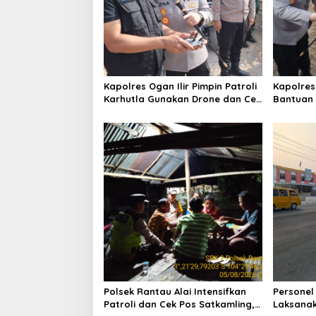
o
s
Kapolres Ogan Ilir Pimpin Patroli
Kapolres
Karhutla Gunakan Drone dan Cek
Bantuan 
Embung Air, Perkuat
Senyum, 
Kesiapsiagaan Hadapi Musim
kepada M
Kemarau
Polsek Rantau Alai Intensifkan
Personel
Patroli dan Cek Pos Satkamling,
Laksanak