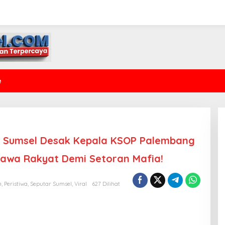
e
PP Sumsel Desak Kepala KSOP Palembang
awa Rakyat Demi Setoran Mafia!
m
,
Peristiwa
,
Seputar Sumsel
,
Viral
627 Dilihat