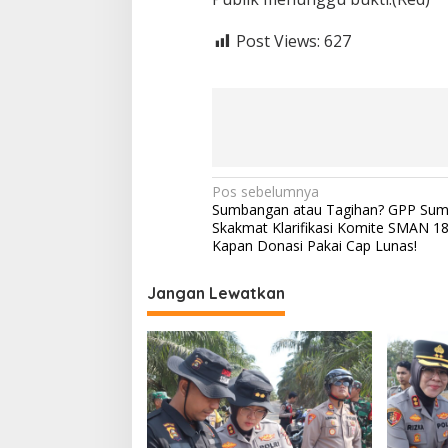
a
t
Post Views:
627
D
e
m
i
S
e
t
o
N
Pos sebelumnya
r
Sumbangan atau Tagihan? GPP Sum
a
a
Skakmat Klarifikasi Komite SMAN 18
n
v
Kapan Donasi Pakai Cap Lunas!
M
a
i
f
Jangan Lewatkan
i
g
a
a
!
s
i
p