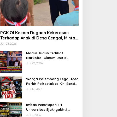
PGK OI Kecam Dugaan Kekerasan
Terhadap Anak di Desa Cengal, Minta
Aparat Bertindak Tegas Jika Terbukti
Juli 28, 2026
Modus Tuduh Terlibat
Narkoba, Oknum Unit 6
Satres Narkoba Polrestabes
Juli 22, 2026
Palembang Diduga Peras Istri
Korban Rp40 Juta, GPP
Sumsel Lapor ke Divpropam
Warga Palembang Lega, Area
Mabes Polri
Parkir Polrestabes Kini Bersih
dari Jukir Liar dan Gratis
Juli 17, 2026
Imbas Penutupan FH
Universitas Sjakhyakirti,
Mahasiswa Pindahan
Juli 8, 2026