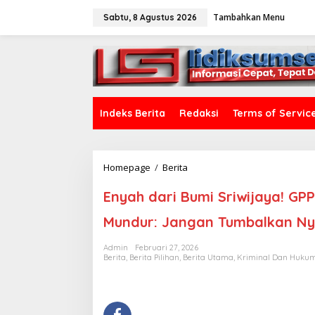
L
Tambahkan Menu
e
Sabtu, 8 Agustus 2026
w
a
tutup
t
i
k
e
k
Indeks Berita
Redaksi
Terms of Servic
o
n
t
e
Homepage
/
Berita
E
n
n
y
Enyah dari Bumi Sriwijaya! G
a
h
Mundur: Jangan Tumbalkan Ny
d
a
Admin
Februari 27, 2026
r
Berita
,
Berita Pilihan
,
Berita Utama
,
Kriminal Dan Huku
i
B
u
m