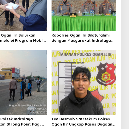
 Ogan Ilir Salurkan
Kapolres Ogan Ilir Silaturahmi
melalui Program Mobil
dengan Masyarakat Indralaya
Wujud Kepedulian
Utara, Perkuat Sinergi
asyarakat Desa Parit
Kamtibmas dan Antisipasi
Karhutla
 Polsek Indralaya
Tim Resmob Satreskrim Polres
an Strong Point Pagi,
Ogan Ilir Ungkap Kasus Dugaan