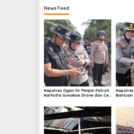
News Feed
Kapolres Ogan Ilir Pimpin Patroli
Kapolres
Karhutla Gunakan Drone dan Cek
Bantuan 
Embung Air, Perkuat
Senyum, 
Kesiapsiagaan Hadapi Musim
kepada M
Kemarau