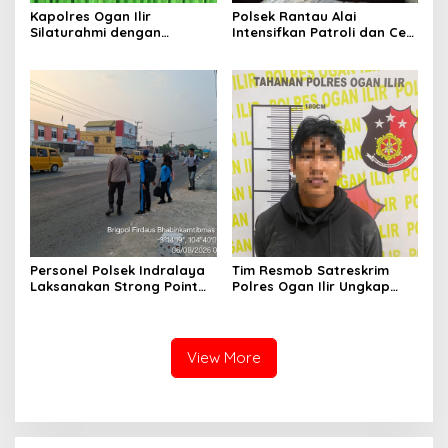
Kapolres Ogan Ilir
Polsek Rantau Alai
Silaturahmi dengan
Intensifkan Patroli dan Cek
Masyarakat Indralaya
Pos Satkamling, Perkuat
Utara, Perkuat Sinergi
Sinergi Jaga Kamtibmas
Kamtibmas dan Antisipasi
Karhutla
Personel Polsek Indralaya
Tim Resmob Satreskrim
Laksanakan Strong Point
Polres Ogan Ilir Ungkap
Pagi, Wujudkan Kelancaran
Kasus Dugaan Pencurian
Lalu Lintas Saat Jam
dengan Pemberatan, Satu
Masuk Sekolah
Terduga Pelaku Diamankan
View More