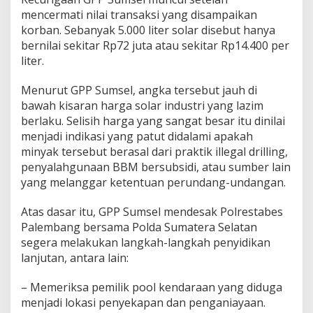
a
mencermati nilai transaksi yang disampaikan
l
korban. Sebanyak 5.000 liter solar disebut hanya
d
bernilai sekitar Rp72 juta atau sekitar Rp14.400 per
i
B
liter.
a
l
Menurut GPP Sumsel, angka tersebut jauh di
i
bawah kisaran harga solar industri yang lazim
k
berlaku. Selisih harga yang sangat besar itu dinilai
K
a
menjadi indikasi yang patut didalami apakah
s
minyak tersebut berasal dari praktik illegal drilling,
u
penyalahgunaan BBM bersubsidi, atau sumber lain
s
yang melanggar ketentuan perundang-undangan.
P
e
n
Atas dasar itu, GPP Sumsel mendesak Polrestabes
g
Palembang bersama Polda Sumatera Selatan
e
segera melakukan langkah-langkah penyidikan
r
lanjutan, antara lain:
o
y
o
– Memeriksa pemilik pool kendaraan yang diduga
k
menjadi lokasi penyekapan dan penganiayaan.
a