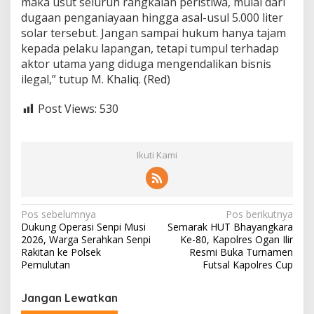
maka usut seluruh rangkaian peristiwa, mulai dari
dugaan penganiayaan hingga asal-usul 5.000 liter
solar tersebut. Jangan sampai hukum hanya tajam
kepada pelaku lapangan, tetapi tumpul terhadap
aktor utama yang diduga mengendalikan bisnis
ilegal,” tutup M. Khaliq. (Red)
Post Views:
530
Ikuti Kami
N
Pos sebelumnya
Pos berikutnya
Dukung Operasi Senpi Musi
Semarak HUT Bhayangkara
a
2026, Warga Serahkan Senpi
Ke-80, Kapolres Ogan Ilir
v
Rakitan ke Polsek
Resmi Buka Turnamen
Pemulutan
Futsal Kapolres Cup
i
g
Jangan Lewatkan