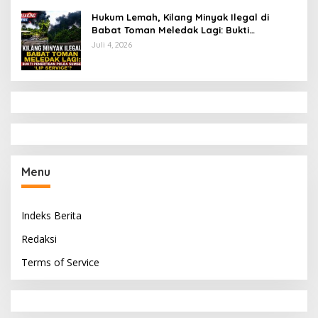
Hukum Lemah, Kilang Minyak Ilegal di
Babat Toman Meledak Lagi: Bukti
Penertiban Polda Sumsel Hanya ‘Lip
Juli 4, 2026
Service’?
Menu
Indeks Berita
Redaksi
Terms of Service