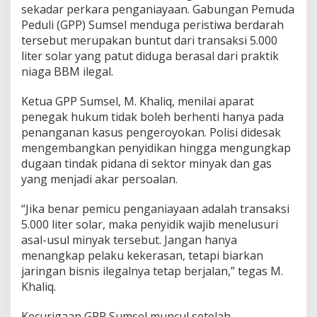
i
sekadar perkara penganiayaan. Gabungan Pemuda
B
Peduli (GPP) Sumsel menduga peristiwa berdarah
o
tersebut merupakan buntut dari transaksi 5.000
n
liter solar yang patut diduga berasal dari praktik
g
niaga BBM ilegal.
k
a
r
Ketua GPP Sumsel, M. Khaliq, menilai aparat
J
penegak hukum tidak boleh berhenti hanya pada
a
penanganan kasus pengeroyokan. Polisi didesak
r
mengembangkan penyidikan hingga mengungkap
i
n
dugaan tindak pidana di sektor minyak dan gas
g
yang menjadi akar persoalan.
a
n
“Jika benar pemicu penganiayaan adalah transaksi
S
5.000 liter solar, maka penyidik wajib menelusuri
o
l
asal-usul minyak tersebut. Jangan hanya
a
menangkap pelaku kekerasan, tetapi biarkan
r
jaringan bisnis ilegalnya tetap berjalan,” tegas M.
I
Khaliq.
l
e
g
Kecurigaan GPP Sumsel muncul setelah