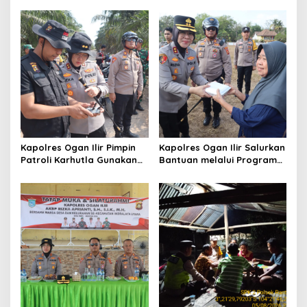
a
s
i
p
o
s
Kapolres Ogan Ilir Pimpin
Kapolres Ogan Ilir Salurkan
Patroli Karhutla Gunakan
Bantuan melalui Program
Drone dan Cek Embung Air,
Mobil Senyum, Wujud
Perkuat Kesiapsiagaan
Kepedulian kepada
Hadapi Musim Kemarau
Masyarakat Desa Parit