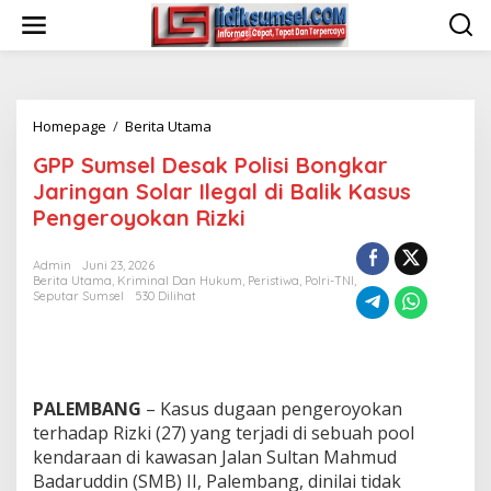
L
e
w
a
t
i
Homepage
/
Berita Utama
G
k
P
e
GPP Sumsel Desak Polisi Bongkar
P
k
S
o
Jaringan Solar Ilegal di Balik Kasus
u
n
Pengeroyokan Rizki
m
t
s
e
e
n
Admin
Juni 23, 2026
Berita Utama
,
Kriminal Dan Hukum
,
Peristiwa
,
Polri-TNI
,
l
Seputar Sumsel
530 Dilihat
D
e
s
a
k
P
PALEMBANG
– Kasus dugaan pengeroyokan
o
terhadap Rizki (27) yang terjadi di sebuah pool
l
kendaraan di kawasan Jalan Sultan Mahmud
i
Badaruddin (SMB) II, Palembang, dinilai tidak
s