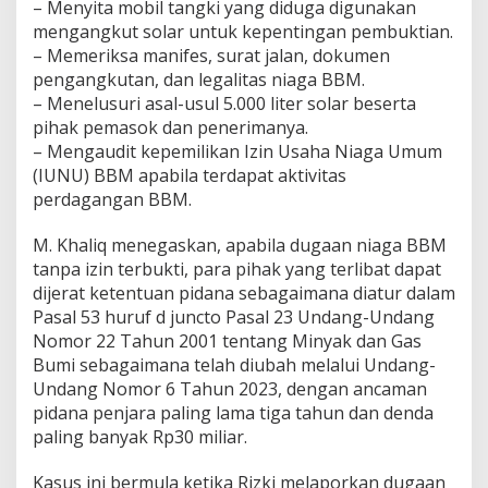
– Menyita mobil tangki yang diduga digunakan
n
mengangkut solar untuk kepentingan pembuktian.
R
– Memeriksa manifes, surat jalan, dokumen
i
z
pengangkutan, dan legalitas niaga BBM.
k
– Menelusuri asal-usul 5.000 liter solar beserta
i
pihak pemasok dan penerimanya.
– Mengaudit kepemilikan Izin Usaha Niaga Umum
(IUNU) BBM apabila terdapat aktivitas
perdagangan BBM.
M. Khaliq menegaskan, apabila dugaan niaga BBM
tanpa izin terbukti, para pihak yang terlibat dapat
dijerat ketentuan pidana sebagaimana diatur dalam
Pasal 53 huruf d juncto Pasal 23 Undang-Undang
Nomor 22 Tahun 2001 tentang Minyak dan Gas
Bumi sebagaimana telah diubah melalui Undang-
Undang Nomor 6 Tahun 2023, dengan ancaman
pidana penjara paling lama tiga tahun dan denda
paling banyak Rp30 miliar.
Kasus ini bermula ketika Rizki melaporkan dugaan