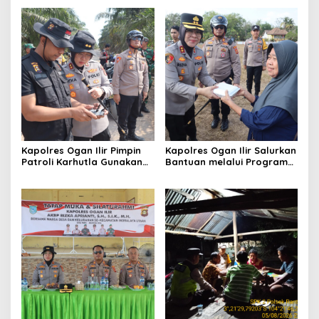
Kapolres Ogan Ilir Pimpin
Kapolres Ogan Ilir Salurkan
Patroli Karhutla Gunakan
Bantuan melalui Program
Drone dan Cek Embung Air,
Mobil Senyum, Wujud
Perkuat Kesiapsiagaan
Kepedulian kepada
Hadapi Musim Kemarau
Masyarakat Desa Parit