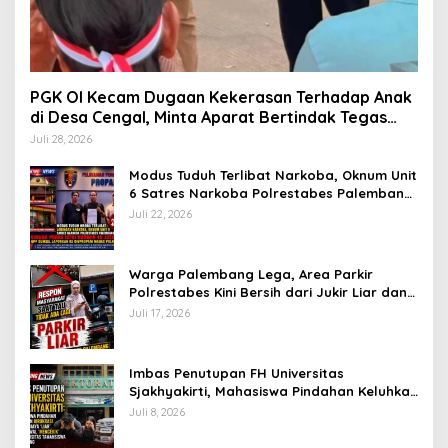
PGK OI Kecam Dugaan Kekerasan Terhadap Anak
di Desa Cengal, Minta Aparat Bertindak Tegas
Jika Terbukti
Juli 28, 2026
Modus Tuduh Terlibat Narkoba, Oknum Unit
6 Satres Narkoba Polrestabes Palembang
Diduga Peras Istri Korban Rp40 Juta, GPP
Juli 22, 2026
Sumsel Lapor ke Divpropam Mabes Polri
Warga Palembang Lega, Area Parkir
Polrestabes Kini Bersih dari Jukir Liar dan
Gratis
Juli 17, 2026
Imbas Penutupan FH Universitas
Sjakhyakirti, Mahasiswa Pindahan Keluhkan
Birokrasi Ruwet di Universitas Tamansiswa
Juli 8, 2026