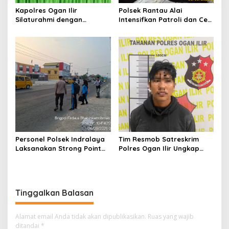
Kapolres Ogan Ilir
Polsek Rantau Alai
Silaturahmi dengan
Intensifkan Patroli dan Cek
Masyarakat Indralaya
Pos Satkamling, Perkuat
Utara, Perkuat Sinergi
Sinergi Jaga Kamtibmas
Kamtibmas dan Antisipasi
Karhutla
Personel Polsek Indralaya
Tim Resmob Satreskrim
Laksanakan Strong Point
Polres Ogan Ilir Ungkap
Pagi, Wujudkan Kelancaran
Kasus Dugaan Pencurian
Lalu Lintas Saat Jam
dengan Pemberatan, Satu
Masuk Sekolah
Terduga Pelaku Diamankan
Tinggalkan Balasan
Alamat email Anda tidak akan dipublikasikan.
Ruas yang wajib
ditandai
*