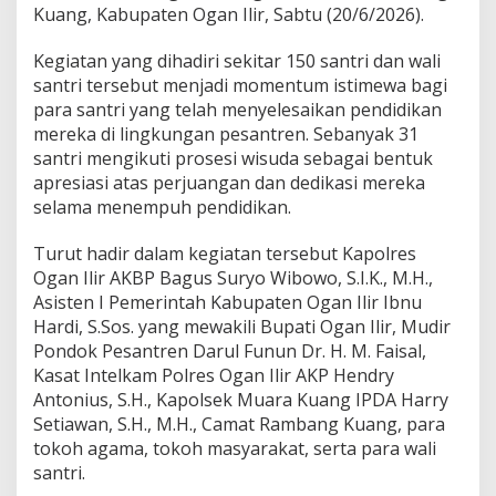
n
Kuang, Kabupaten Ogan Ilir, Sabtu (20/6/2026).
p
e
Kegiatan yang dihadiri sekitar 150 santri dan wali
s
santri tersebut menjadi momentum istimewa bagi
D
para santri yang telah menyelesaikan pendidikan
a
r
mereka di lingkungan pesantren. Sebanyak 31
u
santri mengikuti prosesi wisuda sebagai bentuk
l
apresiasi atas perjuangan dan dedikasi mereka
F
selama menempuh pendidikan.
u
n
u
Turut hadir dalam kegiatan tersebut Kapolres
n
Ogan Ilir AKBP Bagus Suryo Wibowo, S.I.K., M.H.,
,
Asisten I Pemerintah Kabupaten Ogan Ilir Ibnu
K
Hardi, S.Sos. yang mewakili Bupati Ogan Ilir, Mudir
a
Pondok Pesantren Darul Funun Dr. H. M. Faisal,
p
o
Kasat Intelkam Polres Ogan Ilir AKP Hendry
l
Antonius, S.H., Kapolsek Muara Kuang IPDA Harry
r
Setiawan, S.H., M.H., Camat Rambang Kuang, para
e
tokoh agama, tokoh masyarakat, serta para wali
s
O
santri.
g