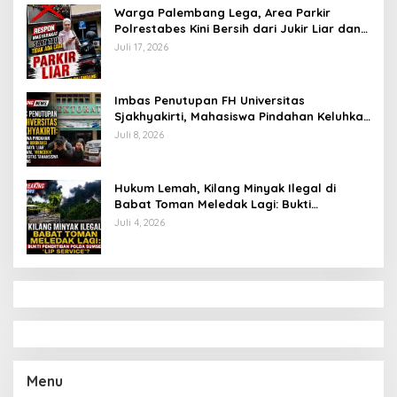
Warga Palembang Lega, Area Parkir
Polrestabes Kini Bersih dari Jukir Liar dan
Gratis
Juli 17, 2026
Imbas Penutupan FH Universitas
Sjakhyakirti, Mahasiswa Pindahan Keluhkan
Birokrasi Ruwet di Universitas Tamansiswa
Juli 8, 2026
Hukum Lemah, Kilang Minyak Ilegal di
Babat Toman Meledak Lagi: Bukti
Penertiban Polda Sumsel Hanya ‘Lip
Juli 4, 2026
Service’?
Menu