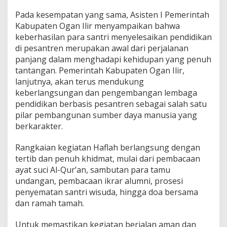
d
Pada kesempatan yang sama, Asisten I Pemerintah
i
Kabupaten Ogan Ilir menyampaikan bahwa
G
e
keberhasilan para santri menyelesaikan pendidikan
n
di pesantren merupakan awal dari perjalanan
e
panjang dalam menghadapi kehidupan yang penuh
r
tantangan. Pemerintah Kabupaten Ogan Ilir,
a
s
lanjutnya, akan terus mendukung
i
keberlangsungan dan pengembangan lembaga
B
pendidikan berbasis pesantren sebagai salah satu
e
pilar pembangunan sumber daya manusia yang
r
berkarakter.
k
a
r
Rangkaian kegiatan Haflah berlangsung dengan
a
tertib dan penuh khidmat, mulai dari pembacaan
k
ayat suci Al-Qur’an, sambutan para tamu
t
undangan, pembacaan ikrar alumni, prosesi
e
r
penyematan santri wisuda, hingga doa bersama
dan ramah tamah.
Untuk memastikan kegiatan berjalan aman dan