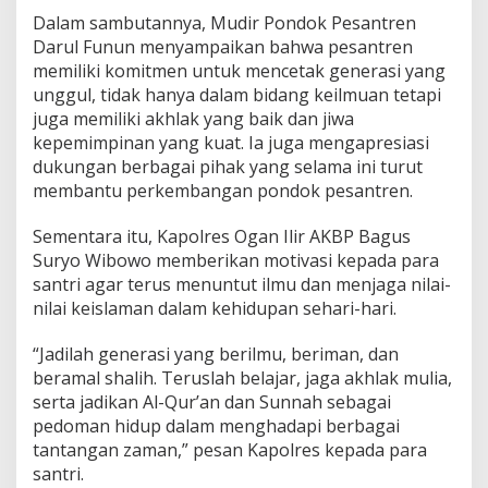
a
Dalam sambutannya, Mudir Pondok Pesantren
n
Darul Funun menyampaikan bahwa pesantren
I
memiliki komitmen untuk mencetak generasi yang
l
i
unggul, tidak hanya dalam bidang keilmuan tetapi
r
juga memiliki akhlak yang baik dan jiwa
P
kepemimpinan yang kuat. Ia juga mengapresiasi
e
dukungan berbagai pihak yang selama ini turut
s
membantu perkembangan pondok pesantren.
a
n
S
Sementara itu, Kapolres Ogan Ilir AKBP Bagus
a
Suryo Wibowo memberikan motivasi kepada para
n
santri agar terus menuntut ilmu dan menjaga nilai-
t
nilai keislaman dalam kehidupan sehari-hari.
r
i
T
“Jadilah generasi yang berilmu, beriman, dan
u
beramal shalih. Teruslah belajar, jaga akhlak mulia,
m
serta jadikan Al-Qur’an dan Sunnah sebagai
b
pedoman hidup dalam menghadapi berbagai
u
h
tantangan zaman,” pesan Kapolres kepada para
J
santri.
a