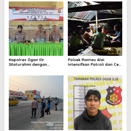
Hadapi Musim Kemarau
Masyarakat Desa Parit
Kapolres Ogan Ilir
Polsek Rantau Alai
Silaturahmi dengan
Intensifkan Patroli dan Cek
Masyarakat Indralaya
Pos Satkamling, Perkuat
Utara, Perkuat Sinergi
Sinergi Jaga Kamtibmas
Kamtibmas dan Antisipasi
Karhutla