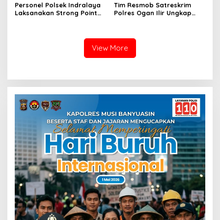
Personel Polsek Indralaya
Tim Resmob Satreskrim
Laksanakan Strong Point
Polres Ogan Ilir Ungkap
Pagi, Wujudkan Kelancaran
Kasus Dugaan Pencurian
Lalu Lintas Saat Jam
dengan Pemberatan, Satu
Masuk Sekolah
Terduga Pelaku Diamankan
View More