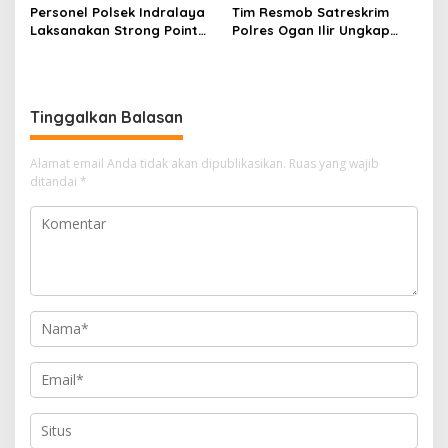
Personel Polsek Indralaya
Tim Resmob Satreskrim
Laksanakan Strong Point
Polres Ogan Ilir Ungkap
Pagi, Wujudkan Kelancaran
Kasus Dugaan Pencurian
Lalu Lintas Saat Jam
dengan Pemberatan, Satu
Masuk Sekolah
Terduga Pelaku Diamankan
Tinggalkan Balasan
Alamat email Anda tidak akan dipublikasikan.
Ruas yang wajib
ditandai
*