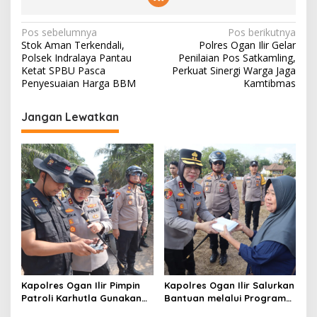
N
Pos sebelumnya
Pos berikutnya
Stok Aman Terkendali,
Polres Ogan Ilir Gelar
a
Polsek Indralaya Pantau
Penilaian Pos Satkamling,
v
Ketat SPBU Pasca
Perkuat Sinergi Warga Jaga
Penyesuaian Harga BBM
Kamtibmas
i
g
Jangan Lewatkan
a
s
i
p
o
s
Kapolres Ogan Ilir Pimpin
Kapolres Ogan Ilir Salurkan
Patroli Karhutla Gunakan
Bantuan melalui Program
Drone dan Cek Embung Air,
Mobil Senyum, Wujud