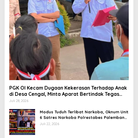
PGK OI Kecam Dugaan Kekerasan Terhadap Anak
di Desa Cengal, Minta Aparat Bertindak Tegas
Jika Terbukti
Juli 28, 2026
Modus Tuduh Terlibat Narkoba, Oknum Unit
6 Satres Narkoba Polrestabes Palembang
Diduga Peras Istri Korban Rp40 Juta, GPP
Juli 22, 2026
Sumsel Lapor ke Divpropam Mabes Polri