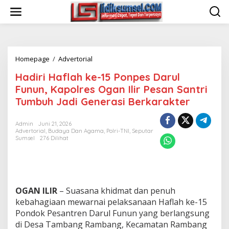
L
e
w
a
t
i
Homepage
/
Advertorial
H
k
a
e
Hadiri Haflah ke-15 Ponpes Darul
d
k
i
o
Funun, Kapolres Ogan Ilir Pesan Santri
r
n
Tumbuh Jadi Generasi Berkarakter
i
t
H
e
a
n
Admin
Juni 21, 2026
Advertorial
,
Budaya Dan Agama
,
Polri-TNI
,
Seputar
f
Sumsel
276 Dilihat
l
a
h
k
e
-
OGAN ILIR
– Suasana khidmat dan penuh
1
kebahagiaan mewarnai pelaksanaan Haflah ke-15
5
Pondok Pesantren Darul Funun yang berlangsung
P
di Desa Tambang Rambang, Kecamatan Rambang
o