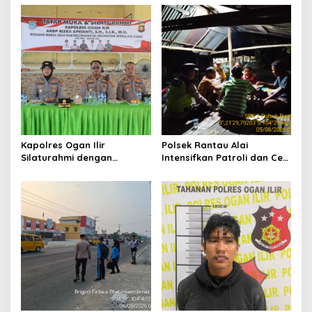
Perkuat Kesiapsiagaan
Kepedulian kepada
Hadapi Musim Kemarau
Masyarakat Desa Parit
Kapolres Ogan Ilir
Polsek Rantau Alai
Silaturahmi dengan
Intensifkan Patroli dan Cek
Masyarakat Indralaya
Pos Satkamling, Perkuat
Utara, Perkuat Sinergi
Sinergi Jaga Kamtibmas
Kamtibmas dan Antisipasi
Karhutla