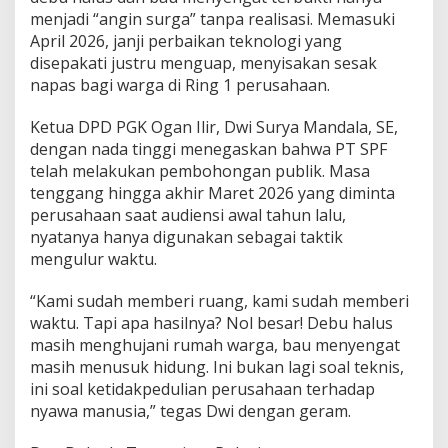
P
menjadi “angin surga” tanpa realisasi. Memasuki
T
April 2026, janji perbaikan teknologi yang
S
disepakati justru menguap, menyisakan sesak
P
F
napas bagi warga di Ring 1 perusahaan.
!
U
Ketua DPD PGK Ogan Ilir, Dwi Surya Mandala, SE,
d
dengan nada tinggi menegaskan bahwa PT SPF
a
telah melakukan pembohongan publik. Masa
r
a
tenggang hingga akhir Maret 2026 yang diminta
M
perusahaan saat audiensi awal tahun lalu,
a
nyatanya hanya digunakan sebagai taktik
s
mengulur waktu.
i
h
B
“Kami sudah memberi ruang, kami sudah memberi
e
waktu. Tapi apa hasilnya? Nol besar! Debu halus
r
masih menghujani rumah warga, bau menyengat
a
masih menusuk hidung. Ini bukan lagi soal teknis,
c
ini soal ketidakpedulian perusahaan terhadap
u
n
nyawa manusia,” tegas Dwi dengan geram.
,
P