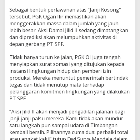
n
Sebagai bentuk perlawanan atas “Janji Kosong”
g
M
tersebut, PGK Ogan Ilir memastikan akan
a
menggerakkan massa dalam jumlah yang jauh
s
lebih besar. Aksi Damai Jilid II sedang dimatangkan
s
dan diprediksi akan melumpuhkan aktivitas di
a
depan gerbang PT SPF.
"
J
i
Tidak hanya turun ke jalan, PGK OI juga tengah
l
menyiapkan surat somasi yang ditujukan kepada
i
instansi lingkungan hidup dan pemberi izin
d
produksi. Mereka menuntut pemerintah bertindak
I
I
tegas dan tidak menutup mata terhadap
T
pelanggaran komitmen lingkungan yang dilakukan
u
PT SPF.
n
t
“Aksi Jilid II akan menjadi pengadilan jalanan bagi
u
t
janji-janji palsu mereka. Kami tidak akan mundur
P
satu langkah pun sampai udara di Timbangan
e
kembali bersih. Pilihannya cuma dua: perbaiki total
n
atau angkat kaki!” tutup Dwi Surya Mandala dalam
g