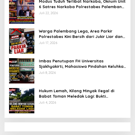
Modus Tuduh Terlibat Narkoba, Oknum Unit
6 Satres Narkoba Polrestabes Palembang
Diduga Peras Istri Korban Rp40 Juta, GPP
Juli 22, 2026
Sumsel Lapor ke Divpropam Mabes Polri
Warga Palembang Lega, Area Parkir
Polrestabes Kini Bersih dari Jukir Liar dan
Gratis
Juli 17, 2026
Imbas Penutupan FH Universitas
Sjakhyakirti, Mahasiswa Pindahan Keluhkan
Birokrasi Ruwet di Universitas Tamansiswa
Juli 8, 2026
Hukum Lemah, Kilang Minyak Ilegal di
Babat Toman Meledak Lagi: Bukti
Penertiban Polda Sumsel Hanya ‘Lip
Juli 4, 2026
Service’?