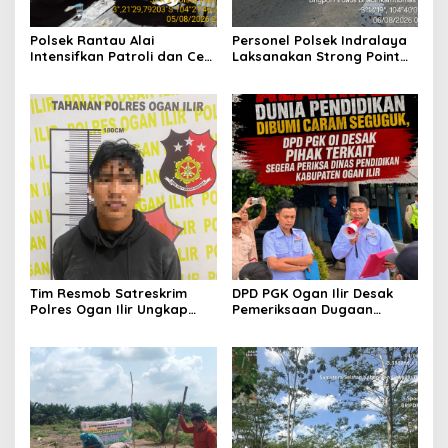
Polsek Rantau Alai
Personel Polsek Indralaya
Intensifkan Patroli dan Cek
Laksanakan Strong Point
Pos Satkamling, Perkuat
Pagi, Wujudkan Kelancaran
Sinergi Jaga Kamtibmas
Lalu Lintas Saat Jam
Masuk Sekolah
Tim Resmob Satreskrim
DPD PGK Ogan Ilir Desak
Polres Ogan Ilir Ungkap
Pemeriksaan Dugaan
Kasus Dugaan Pencurian
Pungutan Dana BOS dan
dengan Pemberatan, Satu
Sertifikasi Guru, Minta
Terduga Pelaku Diamankan
Proses Berjalan
Transparan