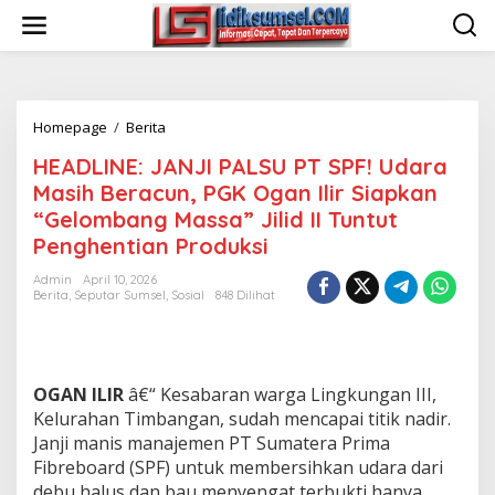
L
e
w
a
t
i
Homepage
/
Berita
H
k
E
e
HEADLINE: JANJI PALSU PT SPF! Udara
A
k
D
o
Masih Beracun, PGK Ogan Ilir Siapkan
L
n
“Gelombang Massa” Jilid II Tuntut
I
t
Penghentian Produksi
N
e
E
n
Admin
April 10, 2026
:
Berita
,
Seputar Sumsel
,
Sosial
848 Dilihat
J
A
N
J
I
OGAN ILIR
â€“ Kesabaran warga Lingkungan III,
P
Kelurahan Timbangan, sudah mencapai titik nadir.
A
Janji manis manajemen PT Sumatera Prima
L
Fibreboard (SPF) untuk membersihkan udara dari
S
U
debu halus dan bau menyengat terbukti hanya