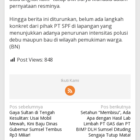
h
pernyataan resminya.
e
n
Hingga berita ini diturunkan, belum ada langkah
t
konkret dari pihak PT SPF di lapangan yang
i
menunjukkan adanya penurunan intensitas polusi
a
n
debu maupun bau di wilayah pemukiman warga.
P
(BN)
r
o
Post Views:
848
d
u
k
s
Ikuti Kami
i
N
Pos sebelumnya
Pos berikutnya
Gaya Sultan di Tengah
Setahun “Membisu”, Ada
a
Kesulitan: Usai Mobil
Apa dengan Hasil Lab
v
Mewah, Kini Baju Dinas
Limbah PT GAS dan PT
Gubernur Sumsel Tembus
BIM? DLH Sumsel Dituding
i
Rp3 Miliar!
Sengaja Tutup Mata!