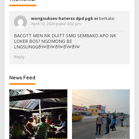
wongsukses-haterss dpd pgk oi
berkata:
April 10, 2026 pukul 4:02 pm
BACOTT MEN NK DUITT SMO SEMBAKO APO NK
LOKER BOS? NGOMONG BE
LNGSUNGGðŸ¤‘ðŸ¤‘ðŸ¤‘ðŸ¤‘ðŸ¤‘
Reply
News Feed