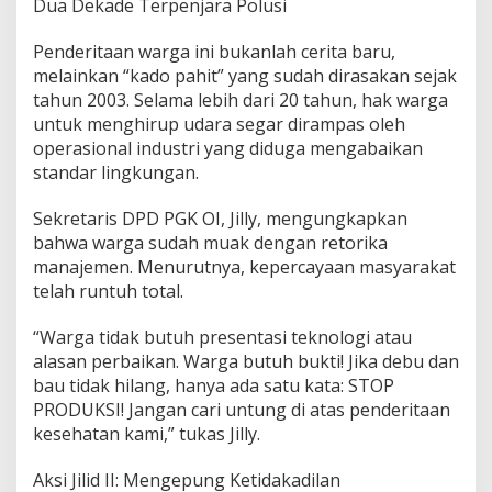
Dua Dekade Terpenjara Polusi
G
K
Penderitaan warga ini bukanlah cerita baru,
O
g
melainkan “kado pahit” yang sudah dirasakan sejak
a
tahun 2003. Selama lebih dari 20 tahun, hak warga
n
untuk menghirup udara segar dirampas oleh
I
operasional industri yang diduga mengabaikan
l
standar lingkungan.
i
r
S
Sekretaris DPD PGK OI, Jilly, mengungkapkan
i
bahwa warga sudah muak dengan retorika
a
manajemen. Menurutnya, kepercayaan masyarakat
p
telah runtuh total.
k
a
n
“Warga tidak butuh presentasi teknologi atau
"
alasan perbaikan. Warga butuh bukti! Jika debu dan
G
bau tidak hilang, hanya ada satu kata: STOP
e
PRODUKSI! Jangan cari untung di atas penderitaan
l
o
kesehatan kami,” tukas Jilly.
m
b
Aksi Jilid II: Mengepung Ketidakadilan
a