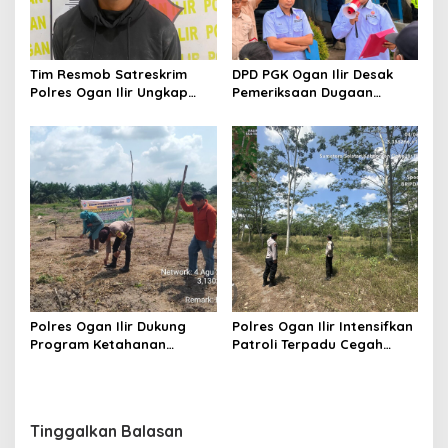
Tim Resmob Satreskrim
DPD PGK Ogan Ilir Desak
Polres Ogan Ilir Ungkap
Pemeriksaan Dugaan
Kasus Dugaan Pencurian
Pungutan Dana BOS dan
dengan Pemberatan, Satu
Sertifikasi Guru, Minta
Terduga Pelaku Diamankan
Proses Berjalan
Transparan
Polres Ogan Ilir Dukung
Polres Ogan Ilir Intensifkan
Program Ketahanan
Patroli Terpadu Cegah
Pangan, Bhabinkamtibmas
Karhutla di Desa Belanti
Hadiri Penanaman Jagung
Pipil di Desa Sungai
Rambutan
Tinggalkan Balasan