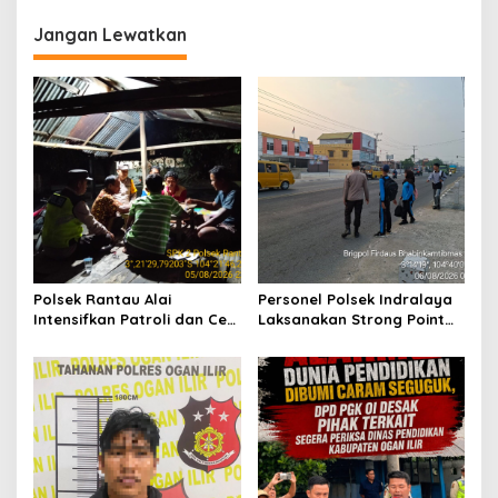
g
Jangan Lewatkan
a
s
i
p
o
s
Polsek Rantau Alai
Personel Polsek Indralaya
Intensifkan Patroli dan Cek
Laksanakan Strong Point
Pos Satkamling, Perkuat
Pagi, Wujudkan Kelancaran
Sinergi Jaga Kamtibmas
Lalu Lintas Saat Jam
Masuk Sekolah