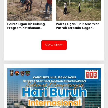
Polres Ogan Ilir Dukung
Polres Ogan Ilir Intensifkan
Program Ketahanan
Patroli Terpadu Cegah
Pangan, Bhabinkamtibmas
Karhutla di Desa Belanti
Hadiri Penanaman Jagung
Pipil di Desa Sungai
Rambutan
View More