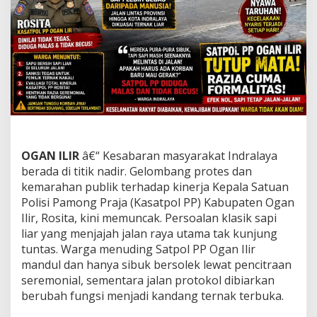
I
L
I
A
R
!
W
a
r
g
a
M
OGAN ILIR
â€“ Kesabaran masyarakat Indralaya
u
berada di titik nadir. Gelombang protes dan
r
k
kemarahan publik terhadap kinerja Kepala Satuan
a
Polisi Pamong Praja (Kasatpol PP) Kabupaten Ogan
,
Ilir, Rosita, kini memuncak. Persoalan klasik sapi
K
liar yang menjajah jalan raya utama tak kunjung
a
tuntas. Warga menuding Satpol PP Ogan Ilir
s
a
mandul dan hanya sibuk bersolek lewat pencitraan
t
seremonial, sementara jalan protokol dibiarkan
p
berubah fungsi menjadi kandang ternak terbuka.
o
l