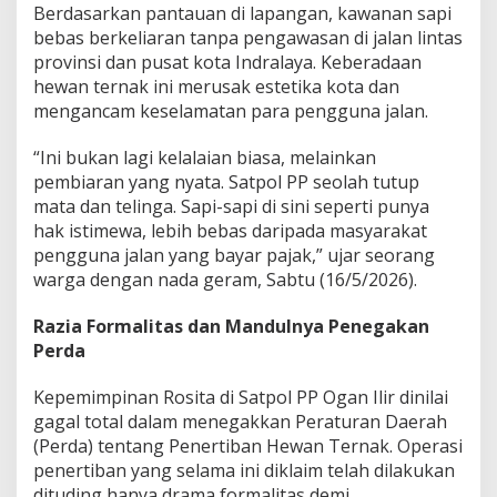
Berdasarkan pantauan di lapangan, kawanan sapi
P
P
bebas berkeliaran tanpa pengawasan di jalan lintas
O
provinsi dan pusat kota Indralaya. Keberadaan
g
hewan ternak ini merusak estetika kota dan
a
mengancam keselamatan para pengguna jalan.
n
I
l
“Ini bukan lagi kelalaian biasa, melainkan
i
pembiaran yang nyata. Satpol PP seolah tutup
r
mata dan telinga. Sapi-sapi di sini seperti punya
D
hak istimewa, lebih bebas daripada masyarakat
i
d
pengguna jalan yang bayar pajak,” ujar seorang
u
warga dengan nada geram, Sabtu (16/5/2026).
g
a
Razia Formalitas dan Mandulnya Penegakan
G
Perda
a
g
a
Kepemimpinan Rosita di Satpol PP Ogan Ilir dinilai
l
gagal total dalam menegakkan Peraturan Daerah
T
(Perda) tentang Penertiban Hewan Ternak. Operasi
o
penertiban yang selama ini diklaim telah dilakukan
t
a
dituding hanya drama formalitas demi