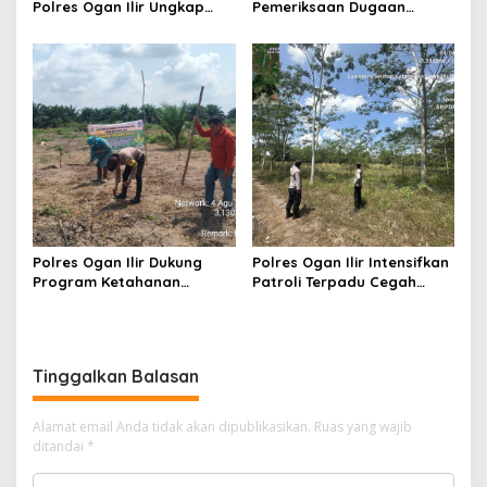
Polres Ogan Ilir Ungkap
Pemeriksaan Dugaan
Kasus Dugaan Pencurian
Pungutan Dana BOS dan
dengan Pemberatan, Satu
Sertifikasi Guru, Minta
Terduga Pelaku Diamankan
Proses Berjalan
Transparan
Polres Ogan Ilir Dukung
Polres Ogan Ilir Intensifkan
Program Ketahanan
Patroli Terpadu Cegah
Pangan, Bhabinkamtibmas
Karhutla di Desa Belanti
Hadiri Penanaman Jagung
Pipil di Desa Sungai
Rambutan
Tinggalkan Balasan
Alamat email Anda tidak akan dipublikasikan.
Ruas yang wajib
ditandai
*