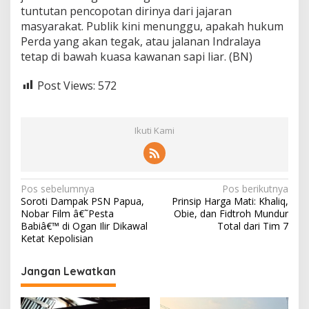
tuntutan pencopotan dirinya dari jajaran
masyarakat. Publik kini menunggu, apakah hukum
Perda yang akan tegak, atau jalanan Indralaya
tetap di bawah kuasa kawanan sapi liar. (BN)
Post Views:
572
Ikuti Kami
N
Pos sebelumnya
Pos berikutnya
Soroti Dampak PSN Papua,
Prinsip Harga Mati: Khaliq,
a
Nobar Film â€˜Pesta
Obie, dan Fidtroh Mundur
v
Babiâ€™ di Ogan Ilir Dikawal
Total dari Tim 7
Ketat Kepolisian
i
g
Jangan Lewatkan
a
s