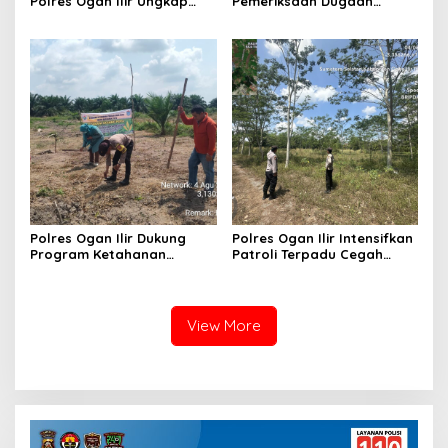
Polres Ogan Ilir Ungkap
Pemeriksaan Dugaan
Kasus Dugaan Pencurian
Pungutan Dana BOS dan
dengan Pemberatan, Satu
Sertifikasi Guru, Minta
Terduga Pelaku Diamankan
Proses Berjalan
Transparan
Polres Ogan Ilir Dukung
Polres Ogan Ilir Intensifkan
Program Ketahanan
Patroli Terpadu Cegah
Pangan, Bhabinkamtibmas
Karhutla di Desa Belanti
Hadiri Penanaman Jagung
Pipil di Desa Sungai
Rambutan
View More