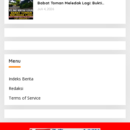
Babat Toman Meledak Lagi: Bukti
Penertiban Polda Sumsel Hanya ‘Lip
Juli 4, 2026
Service’?
Menu
Indeks Berita
Redaksi
Terms of Service