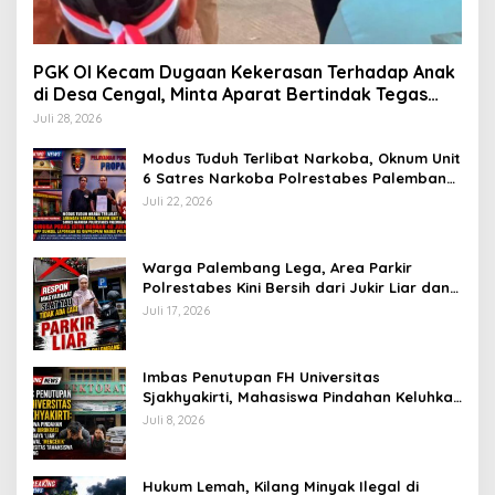
PGK OI Kecam Dugaan Kekerasan Terhadap Anak
di Desa Cengal, Minta Aparat Bertindak Tegas
Jika Terbukti
Juli 28, 2026
Modus Tuduh Terlibat Narkoba, Oknum Unit
6 Satres Narkoba Polrestabes Palembang
Diduga Peras Istri Korban Rp40 Juta, GPP
Juli 22, 2026
Sumsel Lapor ke Divpropam Mabes Polri
Warga Palembang Lega, Area Parkir
Polrestabes Kini Bersih dari Jukir Liar dan
Gratis
Juli 17, 2026
Imbas Penutupan FH Universitas
Sjakhyakirti, Mahasiswa Pindahan Keluhkan
Birokrasi Ruwet di Universitas Tamansiswa
Juli 8, 2026
Hukum Lemah, Kilang Minyak Ilegal di