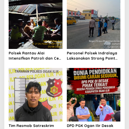
i
p
o
s
Polsek Rantau Alai
Personel Polsek Indralaya
Intensifkan Patroli dan Cek
Laksanakan Strong Point
Pos Satkamling, Perkuat
Pagi, Wujudkan Kelancaran
Sinergi Jaga Kamtibmas
Lalu Lintas Saat Jam
Masuk Sekolah
Tim Resmob Satreskrim
DPD PGK Ogan Ilir Desak