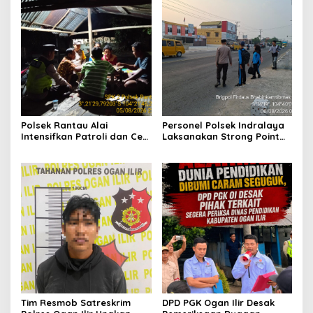
Polsek Rantau Alai
Personel Polsek Indralaya
Intensifkan Patroli dan Cek
Laksanakan Strong Point
Pos Satkamling, Perkuat
Pagi, Wujudkan Kelancaran
Sinergi Jaga Kamtibmas
Lalu Lintas Saat Jam
Masuk Sekolah
Tim Resmob Satreskrim
DPD PGK Ogan Ilir Desak