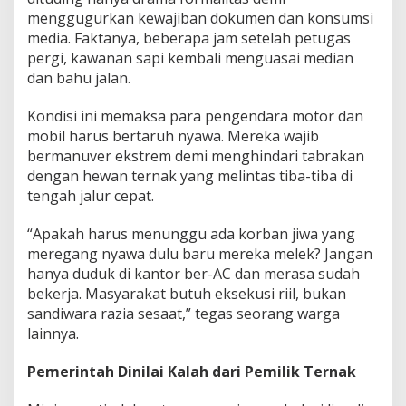
l
menggugurkan kewajiban dokumen dan konsumsi
E
media. Faktanya, beberapa jam setelah petugas
k
pergi, kawanan sapi kembali menguasai median
s
dan bahu jalan.
e
k
u
Kondisi ini memaksa para pengendara motor dan
s
mobil harus bertaruh nyawa. Mereka wajib
i
bermanuver ekstrem demi menghindari tabrakan
P
dengan hewan ternak yang melintas tiba-tiba di
e
r
tengah jalur cepat.
d
a
“Apakah harus menunggu ada korban jiwa yang
meregang nyawa dulu baru mereka melek? Jangan
hanya duduk di kantor ber-AC dan merasa sudah
bekerja. Masyarakat butuh eksekusi riil, bukan
sandiwara razia sesaat,” tegas seorang warga
lainnya.
Pemerintah Dinilai Kalah dari Pemilik Ternak