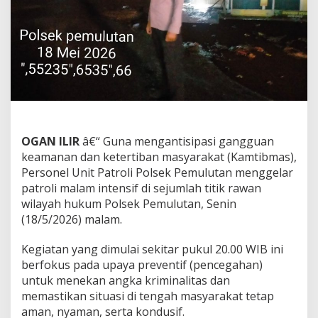
a
y
a
h
,
P
o
l
s
e
k
OGAN ILIR
â€“ Guna mengantisipasi gangguan
P
keamanan dan ketertiban masyarakat (Kamtibmas),
e
Personel Unit Patroli Polsek Pemulutan menggelar
m
u
patroli malam intensif di sejumlah titik rawan
l
wilayah hukum Polsek Pemulutan, Senin
u
(18/5/2026) malam.
t
a
Kegiatan yang dimulai sekitar pukul 20.00 WIB ini
n
I
berfokus pada upaya preventif (pencegahan)
n
untuk menekan angka kriminalitas dan
t
memastikan situasi di tengah masyarakat tetap
e
aman, nyaman, serta kondusif.
n