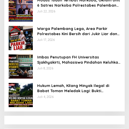
Modus Tuduh Terlibat Narkoba, Oknum Unit
6 Satres Narkoba Polrestabes Palembang
Diduga Peras Istri Korban Rp40 Juta, GPP
Juli 22, 2026
Sumsel Lapor ke Divpropam Mabes Polri
Warga Palembang Lega, Area Parkir
Polrestabes Kini Bersih dari Jukir Liar dan
Gratis
Juli 17, 2026
Imbas Penutupan FH Universitas
Sjakhyakirti, Mahasiswa Pindahan Keluhkan
Birokrasi Ruwet di Universitas Tamansiswa
Juli 8, 2026
Hukum Lemah, Kilang Minyak Ilegal di
Babat Toman Meledak Lagi: Bukti
Penertiban Polda Sumsel Hanya ‘Lip
Juli 4, 2026
Service’?