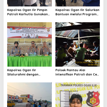
Kapolres Ogan Ilir Pimpin
Kapolres Ogan Ilir Salurkan
Patroli Karhutla Gunakan
Bantuan melalui Program
Drone dan Cek Embung Air,
Mobil Senyum, Wujud
Perkuat Kesiapsiagaan
Kepedulian kepada
Hadapi Musim Kemarau
Masyarakat Desa Parit
Kapolres Ogan Ilir
Polsek Rantau Alai
Silaturahmi dengan
Intensifkan Patroli dan Cek
Masyarakat Indralaya
Pos Satkamling, Perkuat
Utara, Perkuat Sinergi
Sinergi Jaga Kamtibmas
Kamtibmas dan Antisipasi
Karhutla