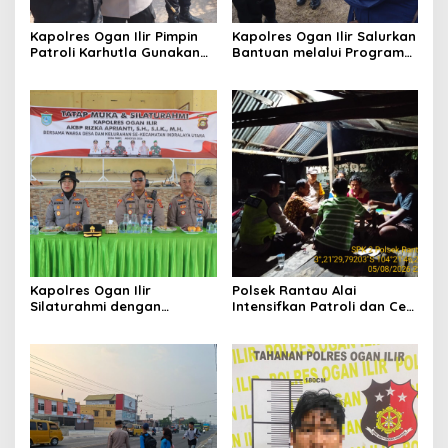
Kapolres Ogan Ilir Pimpin
Kapolres Ogan Ilir Salurkan
Patroli Karhutla Gunakan
Bantuan melalui Program
Drone dan Cek Embung Air,
Mobil Senyum, Wujud
Perkuat Kesiapsiagaan
Kepedulian kepada
Hadapi Musim Kemarau
Masyarakat Desa Parit
Kapolres Ogan Ilir
Polsek Rantau Alai
Silaturahmi dengan
Intensifkan Patroli dan Cek
Masyarakat Indralaya
Pos Satkamling, Perkuat
Utara, Perkuat Sinergi
Sinergi Jaga Kamtibmas
Kamtibmas dan Antisipasi
Karhutla