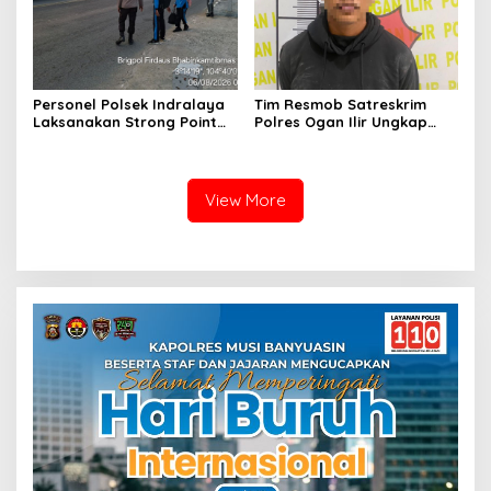
Personel Polsek Indralaya
Tim Resmob Satreskrim
Laksanakan Strong Point
Polres Ogan Ilir Ungkap
Pagi, Wujudkan Kelancaran
Kasus Dugaan Pencurian
Lalu Lintas Saat Jam
dengan Pemberatan, Satu
Masuk Sekolah
Terduga Pelaku Diamankan
View More