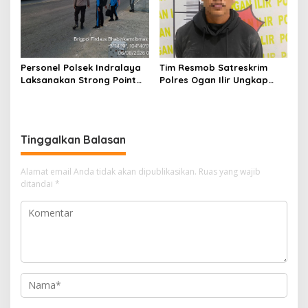
Personel Polsek Indralaya
Tim Resmob Satreskrim
Laksanakan Strong Point
Polres Ogan Ilir Ungkap
Pagi, Wujudkan Kelancaran
Kasus Dugaan Pencurian
Lalu Lintas Saat Jam
dengan Pemberatan, Satu
Masuk Sekolah
Terduga Pelaku Diamankan
Tinggalkan Balasan
Alamat email Anda tidak akan dipublikasikan.
Ruas yang wajib
ditandai
*