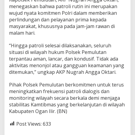
a
menegaskan bahwa patroli rutin ini merupakan
s
wujud nyata komitmen Polri dalam memberikan
i
perlindungan dan pelayanan prima kepada
G
masyarakat, khususnya pada jam-jam rawan di
a
n
malam hari.
g
g
“Hingga patroli selesai dilaksanakan, seluruh
u
situasi di wilayah hukum Polsek Pemulutan
a
terpantau aman, lancar, dan kondusif. Tidak ada
n
K
aktivitas menonjol atau gangguan keamanan yang
a
ditemukan,” ungkap AKP Nugrah Angga Oktari.
m
t
Pihak Polsek Pemulutan berkomitmen untuk terus
i
meningkatkan frekuensi patroli dialogis dan
b
m
monitoring wilayah secara berkala demi menjaga
a
stabilitas Kamtibmas yang berkelanjutan di wilayah
s
Kabupaten Ogan Ilir. (BN)
Post Views:
633