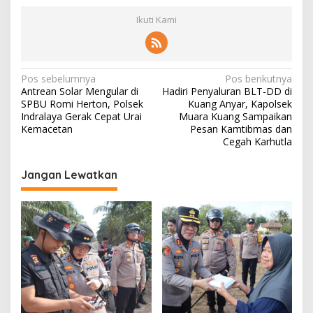
Ikuti Kami
N
Pos sebelumnya
Pos berikutnya
Antrean Solar Mengular di
Hadiri Penyaluran BLT-DD di
a
SPBU Romi Herton, Polsek
Kuang Anyar, Kapolsek
v
Indralaya Gerak Cepat Urai
Muara Kuang Sampaikan
Kemacetan
Pesan Kamtibmas dan
i
Cegah Karhutla
g
Jangan Lewatkan
a
s
i
p
o
s