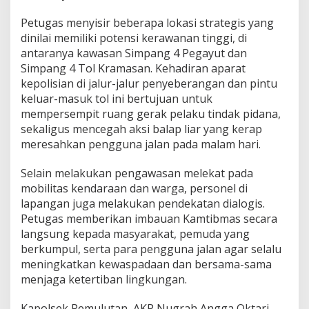
s
i
Petugas menyisir beberapa lokasi strategis yang
f
dinilai memiliki potensi kerawanan tinggi, di
k
antaranya kawasan Simpang 4 Pegayut dan
a
Simpang 4 Tol Kramasan. Kehadiran aparat
n
kepolisian di jalur-jalur penyeberangan dan pintu
P
a
keluar-masuk tol ini bertujuan untuk
t
mempersempit ruang gerak pelaku tindak pidana,
r
sekaligus mencegah aksi balap liar yang kerap
o
meresahkan pengguna jalan pada malam hari.
l
i
M
Selain melakukan pengawasan melekat pada
a
mobilitas kendaraan dan warga, personel di
l
lapangan juga melakukan pendekatan dialogis.
a
Petugas memberikan imbauan Kamtibmas secara
m
A
langsung kepada masyarakat, pemuda yang
n
berkumpul, serta para pengguna jalan agar selalu
t
meningkatkan kewaspadaan dan bersama-sama
i
menjaga ketertiban lingkungan.
s
i
p
Kapolsek Pemulutan, AKP Nugrah Angga Oktari,