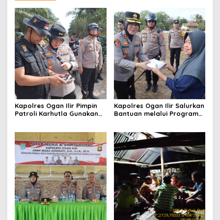
Kapolres Ogan Ilir Pimpin
Kapolres Ogan Ilir Salurkan
Patroli Karhutla Gunakan
Bantuan melalui Program
Drone dan Cek Embung Air,
Mobil Senyum, Wujud
Perkuat Kesiapsiagaan
Kepedulian kepada
Hadapi Musim Kemarau
Masyarakat Desa Parit