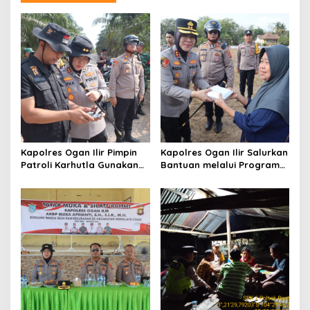
i
p
o
s
Kapolres Ogan Ilir Pimpin
Kapolres Ogan Ilir Salurkan
Patroli Karhutla Gunakan
Bantuan melalui Program
Drone dan Cek Embung Air,
Mobil Senyum, Wujud
Perkuat Kesiapsiagaan
Kepedulian kepada
Hadapi Musim Kemarau
Masyarakat Desa Parit