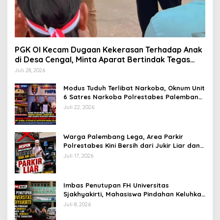
PGK OI Kecam Dugaan Kekerasan Terhadap Anak
di Desa Cengal, Minta Aparat Bertindak Tegas
Jika Terbukti
Juli 28, 2026
Modus Tuduh Terlibat Narkoba, Oknum Unit
6 Satres Narkoba Polrestabes Palembang
Diduga Peras Istri Korban Rp40 Juta, GPP
Juli 22, 2026
Sumsel Lapor ke Divpropam Mabes Polri
Warga Palembang Lega, Area Parkir
Polrestabes Kini Bersih dari Jukir Liar dan
Gratis
Juli 17, 2026
Imbas Penutupan FH Universitas
Sjakhyakirti, Mahasiswa Pindahan Keluhkan
Birokrasi Ruwet di Universitas Tamansiswa
Juli 8, 2026