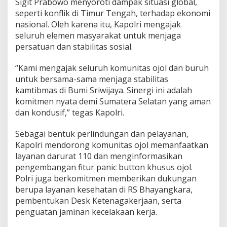
Sigit Prabowo menyoroti dampak situasi global,
b
seperti konflik di Timur Tengah, terhadap ekonomi
m
nasional. Oleh karena itu, Kapolri mengajak
a
s
seluruh elemen masyarakat untuk menjaga
S
persatuan dan stabilitas sosial.
u
m
“Kami mengajak seluruh komunitas ojol dan buruh
s
untuk bersama-sama menjaga stabilitas
e
l
kamtibmas di Bumi Sriwijaya. Sinergi ini adalah
komitmen nyata demi Sumatera Selatan yang aman
dan kondusif,” tegas Kapolri.
Sebagai bentuk perlindungan dan pelayanan,
Kapolri mendorong komunitas ojol memanfaatkan
layanan darurat 110 dan menginformasikan
pengembangan fitur panic button khusus ojol.
Polri juga berkomitmen memberikan dukungan
berupa layanan kesehatan di RS Bhayangkara,
pembentukan Desk Ketenagakerjaan, serta
penguatan jaminan kecelakaan kerja.