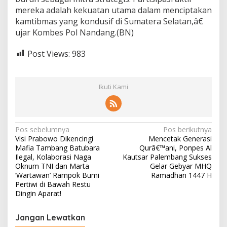
mereka adalah kekuatan utama dalam menciptakan
kamtibmas yang kondusif di Sumatera Selatan,â€
ujar Kombes Pol Nandang.(BN)
Post Views:
983
Ikuti Kami
N
Pos sebelumnya
Pos berikutnya
Visi Prabowo Dikencingi
Mencetak Generasi
a
Mafia Tambang Batubara
Qurâ€™ani, Ponpes Al
v
Ilegal, Kolaborasi Naga
Kautsar Palembang Sukses
Oknum TNI dan Marta
Gelar Gebyar MHQ
i
‘Wartawan’ Rampok Bumi
Ramadhan 1447 H
Pertiwi di Bawah Restu
g
Dingin Aparat!
a
s
Jangan Lewatkan