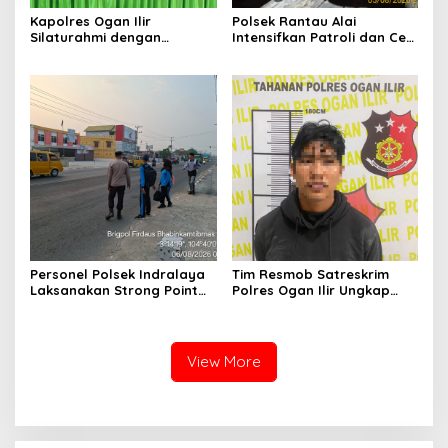
Kapolres Ogan Ilir
Polsek Rantau Alai
Silaturahmi dengan
Intensifkan Patroli dan Cek
Masyarakat Indralaya
Pos Satkamling, Perkuat
Utara, Perkuat Sinergi
Sinergi Jaga Kamtibmas
Kamtibmas dan Antisipasi
Karhutla
Personel Polsek Indralaya
Tim Resmob Satreskrim
Laksanakan Strong Point
Polres Ogan Ilir Ungkap
Pagi, Wujudkan Kelancaran
Kasus Dugaan Pencurian
Lalu Lintas Saat Jam
dengan Pemberatan, Satu
Masuk Sekolah
Terduga Pelaku Diamankan
View More