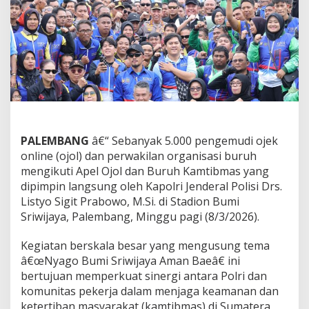
0
0
0
O
j
o
l
d
a
n
B
PALEMBANG
â€“ Sebanyak 5.000 pengemudi ojek
u
online (ojol) dan perwakilan organisasi buruh
r
u
mengikuti Apel Ojol dan Buruh Kamtibmas yang
h
dipimpin langsung oleh Kapolri Jenderal Polisi Drs.
d
Listyo Sigit Prabowo, M.Si. di Stadion Bumi
i
Sriwijaya, Palembang, Minggu pagi (8/3/2026).
P
a
l
Kegiatan berskala besar yang mengusung tema
e
â€œNyago Bumi Sriwijaya Aman Baeâ€ ini
m
bertujuan memperkuat sinergi antara Polri dan
b
komunitas pekerja dalam menjaga keamanan dan
a
n
ketertiban masyarakat (kamtibmas) di Sumatera