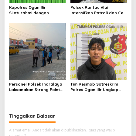
Kapolres Ogan Ilir
Polsek Rantau Alai
Silaturahmi dengan
Intensifkan Patroli dan Cek
Masyarakat Indralaya
Pos Satkamling, Perkuat
Utara, Perkuat Sinergi
Sinergi Jaga Kamtibmas
Kamtibmas dan Antisipasi
Karhutla
Personel Polsek Indralaya
Tim Resmob Satreskrim
Laksanakan Strong Point
Polres Ogan Ilir Ungkap
Pagi, Wujudkan Kelancaran
Kasus Dugaan Pencurian
Lalu Lintas Saat Jam
dengan Pemberatan, Satu
Masuk Sekolah
Terduga Pelaku Diamankan
Tinggalkan Balasan
Alamat email Anda tidak akan dipublikasikan.
Ruas yang wajib
ditandai
*