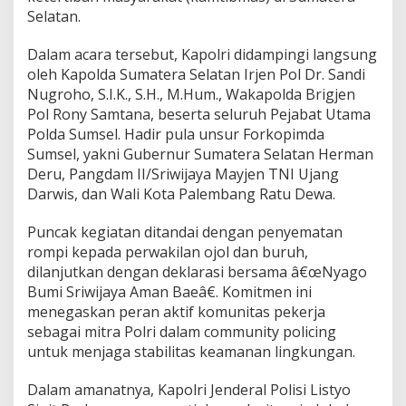
g
Selatan.
,
P
Dalam acara tersebut, Kapolri didampingi langsung
e
oleh Kapolda Sumatera Selatan Irjen Pol Dr. Sandi
r
k
Nugroho, S.I.K., S.H., M.Hum., Wakapolda Brigjen
u
Pol Rony Samtana, beserta seluruh Pejabat Utama
a
Polda Sumsel. Hadir pula unsur Forkopimda
t
Sumsel, yakni Gubernur Sumatera Selatan Herman
S
Deru, Pangdam II/Sriwijaya Mayjen TNI Ujang
i
n
Darwis, dan Wali Kota Palembang Ratu Dewa.
e
r
Puncak kegiatan ditandai dengan penyematan
g
rompi kepada perwakilan ojol dan buruh,
i
dilanjutkan dengan deklarasi bersama â€œNyago
J
a
Bumi Sriwijaya Aman Baeâ€. Komitmen ini
g
menegaskan peran aktif komunitas pekerja
a
sebagai mitra Polri dalam community policing
K
untuk menjaga stabilitas keamanan lingkungan.
a
m
t
Dalam amanatnya, Kapolri Jenderal Polisi Listyo
i