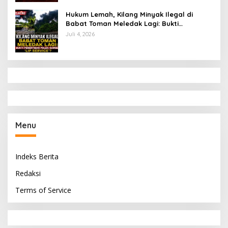
Hukum Lemah, Kilang Minyak Ilegal di
Babat Toman Meledak Lagi: Bukti
Penertiban Polda Sumsel Hanya ‘Lip
Juli 4, 2026
Service’?
Menu
Indeks Berita
Redaksi
Terms of Service