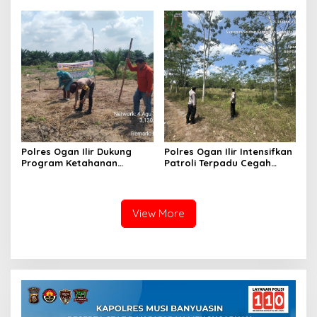
dengan Pemberatan, Satu
Sertifikasi Guru, Minta
Terduga Pelaku Diamankan
Proses Berjalan
Transparan
Polres Ogan Ilir Dukung
Polres Ogan Ilir Intensifkan
Program Ketahanan
Patroli Terpadu Cegah
Pangan, Bhabinkamtibmas
Karhutla di Desa Belanti
Hadiri Penanaman Jagung
Pipil di Desa Sungai
Rambutan
View More