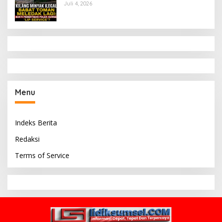
Penertiban Polda Sumsel Hanya ‘Lip
Juli 4, 2026
Service’?
Menu
Indeks Berita
Redaksi
Terms of Service