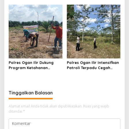
Kasus Dugaan Pencurian
Pungutan Dana BOS dan
dengan Pemberatan, Satu
Sertifikasi Guru, Minta
Terduga Pelaku Diamankan
Proses Berjalan
Transparan
Polres Ogan Ilir Dukung
Polres Ogan Ilir Intensifkan
Program Ketahanan
Patroli Terpadu Cegah
Pangan, Bhabinkamtibmas
Karhutla di Desa Belanti
Hadiri Penanaman Jagung
Pipil di Desa Sungai
Rambutan
Tinggalkan Balasan
Alamat email Anda tidak akan dipublikasikan.
Ruas yang wajib
ditandai
*