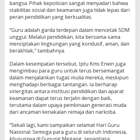
bangsa. Pihak kepolisian sangat menyadari bahwa
a
stabilitas sosial dan keamanan juga tidak lepas dari
s
i
peran pendidikan yang berkualitas.
P
e
“Guru adalah garda terdepan dalam mencetak SDM
r
unggul. Melalui pendidikan, kita bersama-sama
a
menciptakan lingkungan yang kondusif, aman, dan
n
P
berakhlak,” tambahnya.
e
n
Dalam kesempatan tersebut, Iptu Kms Erwin juga
d
mengimbau para guru untuk terus bersemangat
i
dalam menjalankan tugas mulia mereka, meskipun
d
i
menghadapi berbagai tantangan. Ia berharap
k
sinergitas antara institusi pendidikan dan aparat
d
keamanan dapat terus terjalin dengan baik,
a
terutama dalam upaya pembinaan generasi muda
l
a
dari ancaman kenakalan remaja dan narkoba.
m
M
“Sekali lagi, kami sampaikan selamat Hari Guru
e
Nasional. Semoga para guru di seluruh Indonesia,
m
khususnya di Gunung Megang, senantiasa
b