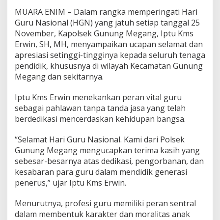
a
MUARA ENIM – Dalam rangka memperingati Hari
t
Guru Nasional (HGN) yang jatuh setiap tanggal 25
H
a
November, Kapolsek Gunung Megang, Iptu Kms
r
Erwin, SH, MH, menyampaikan ucapan selamat dan
i
apresiasi setinggi-tingginya kepada seluruh tenaga
G
pendidik, khususnya di wilayah Kecamatan Gunung
u
Megang dan sekitarnya.
r
u
N
Iptu Kms Erwin menekankan peran vital guru
a
sebagai pahlawan tanpa tanda jasa yang telah
s
berdedikasi mencerdaskan kehidupan bangsa.
i
o
n
“Selamat Hari Guru Nasional. Kami dari Polsek
a
Gunung Megang mengucapkan terima kasih yang
l
sebesar-besarnya atas dedikasi, pengorbanan, dan
,
kesabaran para guru dalam mendidik generasi
A
penerus,” ujar Iptu Kms Erwin.
p
r
e
Menurutnya, profesi guru memiliki peran sentral
s
dalam membentuk karakter dan moralitas anak
i