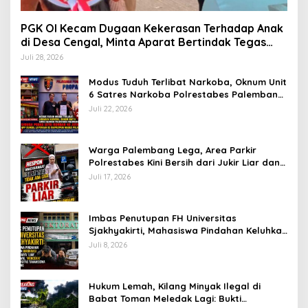
PGK OI Kecam Dugaan Kekerasan Terhadap Anak
di Desa Cengal, Minta Aparat Bertindak Tegas
Jika Terbukti
Juli 28, 2026
Modus Tuduh Terlibat Narkoba, Oknum Unit
6 Satres Narkoba Polrestabes Palembang
Diduga Peras Istri Korban Rp40 Juta, GPP
Juli 22, 2026
Sumsel Lapor ke Divpropam Mabes Polri
Warga Palembang Lega, Area Parkir
Polrestabes Kini Bersih dari Jukir Liar dan
Gratis
Juli 17, 2026
Imbas Penutupan FH Universitas
Sjakhyakirti, Mahasiswa Pindahan Keluhkan
Birokrasi Ruwet di Universitas Tamansiswa
Juli 8, 2026
Hukum Lemah, Kilang Minyak Ilegal di
Babat Toman Meledak Lagi: Bukti