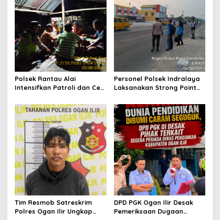
p
o
s
Polsek Rantau Alai
Personel Polsek Indralaya
Intensifkan Patroli dan Cek
Laksanakan Strong Point
Pos Satkamling, Perkuat
Pagi, Wujudkan Kelancaran
Sinergi Jaga Kamtibmas
Lalu Lintas Saat Jam
Masuk Sekolah
Tim Resmob Satreskrim
DPD PGK Ogan Ilir Desak
Polres Ogan Ilir Ungkap
Pemeriksaan Dugaan