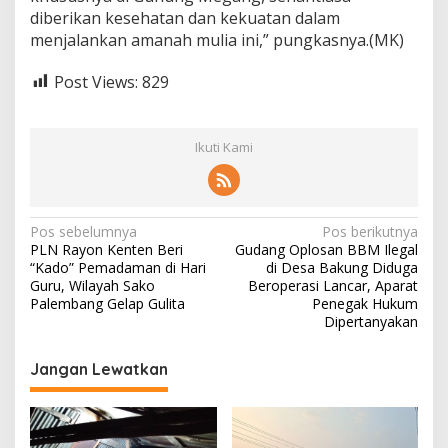
a
diberikan kesehatan dan kekuatan dalam
n
menjalankan amanah mulia ini,” pungkasnya.(MK)
g
u
Post Views:
829
n
B
a
n
Ikuti Kami
g
s
a
N
Pos sebelumnya
Pos berikutnya
PLN Rayon Kenten Beri
Gudang Oplosan BBM Ilegal
a
“Kado” Pemadaman di Hari
di Desa Bakung Diduga
v
Guru, Wilayah Sako
Beroperasi Lancar, Aparat
Palembang Gelap Gulita
Penegak Hukum
i
Dipertanyakan
g
Jangan Lewatkan
a
s
i