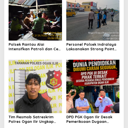
Polsek Rantau Alai
Personel Polsek Indralaya
Intensifkan Patroli dan Cek
Laksanakan Strong Point
Pos Satkamling, Perkuat
Pagi, Wujudkan Kelancaran
Sinergi Jaga Kamtibmas
Lalu Lintas Saat Jam
Masuk Sekolah
Tim Resmob Satreskrim
DPD PGK Ogan Ilir Desak
Polres Ogan Ilir Ungkap
Pemeriksaan Dugaan
Kasus Dugaan Pencurian
Pungutan Dana BOS dan