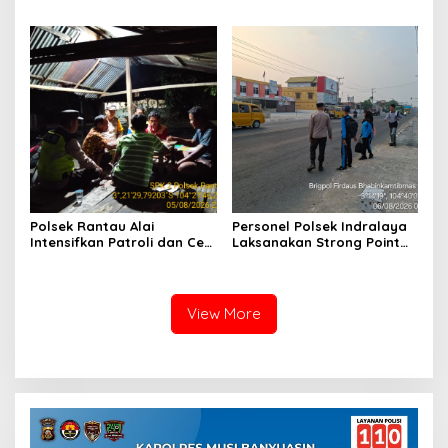
Mobil Senyum, Wujud
Masyarakat Indralaya
Kepedulian kepada
Utara, Perkuat Sinergi
Masyarakat Desa Parit
Kamtibmas dan Antisipasi
Karhutla
Polsek Rantau Alai
Personel Polsek Indralaya
Intensifkan Patroli dan Cek
Laksanakan Strong Point
Pos Satkamling, Perkuat
Pagi, Wujudkan Kelancaran
Sinergi Jaga Kamtibmas
Lalu Lintas Saat Jam
Masuk Sekolah
View More