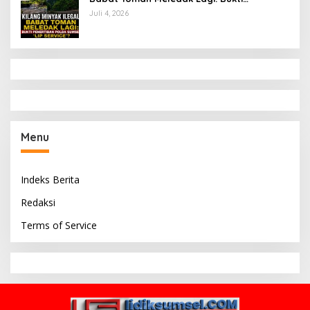
Penertiban Polda Sumsel Hanya ‘Lip
Juli 4, 2026
Service’?
Menu
Indeks Berita
Redaksi
Terms of Service