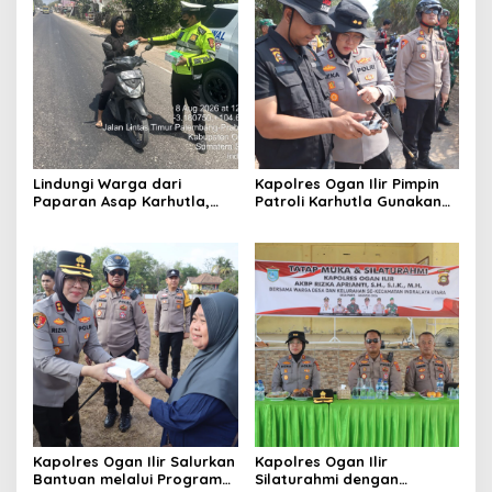
Lindungi Warga dari
Kapolres Ogan Ilir Pimpin
Paparan Asap Karhutla,
Patroli Karhutla Gunakan
Polres Ogan Ilir Bagikan
Drone dan Cek Embung Air,
Masker dan Atur Lalu Lintas
Perkuat Kesiapsiagaan
di Lokasi Kebakaran
Hadapi Musim Kemarau
Kapolres Ogan Ilir Salurkan
Kapolres Ogan Ilir
Bantuan melalui Program
Silaturahmi dengan