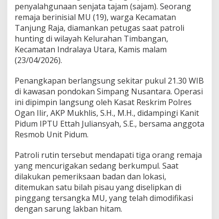
k
penyalahgunaan senjata tajam (sajam). Seorang
r
remaja berinisial MU (19), warga Kecamatan
i
Tanjung Raja, diamankan petugas saat patroli
m
hunting di wilayah Kelurahan Timbangan,
P
Kecamatan Indralaya Utara, Kamis malam
o
l
(23/04/2026).
r
e
Penangkapan berlangsung sekitar pukul 21.30 WIB
s
di kawasan pondokan Simpang Nusantara. Operasi
O
ini dipimpin langsung oleh Kasat Reskrim Polres
g
a
Ogan Ilir, AKP Mukhlis, S.H., M.H., didampingi Kanit
n
Pidum IPTU Ettah Juliansyah, S.E., bersama anggota
I
Resmob Unit Pidum.
l
i
Patroli rutin tersebut mendapati tiga orang remaja
r
A
yang mencurigakan sedang berkumpul. Saat
m
dilakukan pemeriksaan badan dan lokasi,
a
ditemukan satu bilah pisau yang diselipkan di
n
pinggang tersangka MU, yang telah dimodifikasi
k
a
dengan sarung lakban hitam.
n