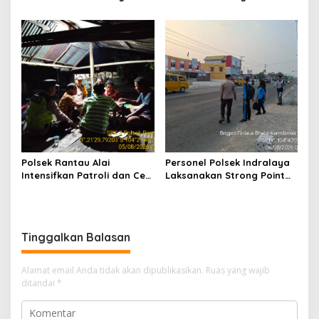
Mobil Senyum, Wujud
Masyarakat Indralaya
Kepedulian kepada
Utara, Perkuat Sinergi
Masyarakat Desa Parit
Kamtibmas dan Antisipasi
Karhutla
Polsek Rantau Alai
Personel Polsek Indralaya
Intensifkan Patroli dan Cek
Laksanakan Strong Point
Pos Satkamling, Perkuat
Pagi, Wujudkan Kelancaran
Sinergi Jaga Kamtibmas
Lalu Lintas Saat Jam
Masuk Sekolah
Tinggalkan Balasan
Alamat email Anda tidak akan dipublikasikan.
Ruas yang wajib
ditandai
*