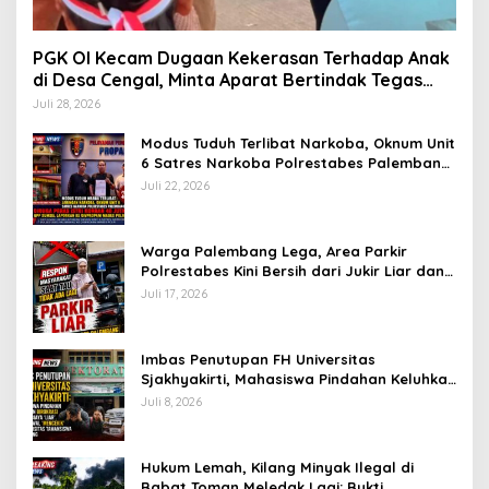
PGK OI Kecam Dugaan Kekerasan Terhadap Anak
di Desa Cengal, Minta Aparat Bertindak Tegas
Jika Terbukti
Juli 28, 2026
Modus Tuduh Terlibat Narkoba, Oknum Unit
6 Satres Narkoba Polrestabes Palembang
Diduga Peras Istri Korban Rp40 Juta, GPP
Juli 22, 2026
Sumsel Lapor ke Divpropam Mabes Polri
Warga Palembang Lega, Area Parkir
Polrestabes Kini Bersih dari Jukir Liar dan
Gratis
Juli 17, 2026
Imbas Penutupan FH Universitas
Sjakhyakirti, Mahasiswa Pindahan Keluhkan
Birokrasi Ruwet di Universitas Tamansiswa
Juli 8, 2026
Hukum Lemah, Kilang Minyak Ilegal di
Babat Toman Meledak Lagi: Bukti