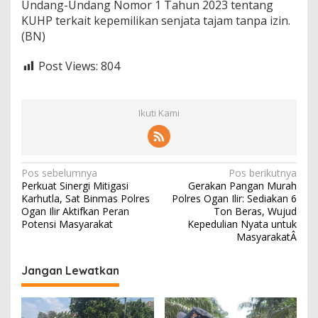
Undang-Undang Nomor 1 Tahun 2023 tentang
l
KUHP terkait kepemilikan senjata tajam tanpa izin.
a
(BN)
y
a
U
Post Views:
804
t
a
r
a
Ikuti Kami
N
Pos sebelumnya
Pos berikutnya
Perkuat Sinergi Mitigasi
Gerakan Pangan Murah
a
Karhutla, Sat Binmas Polres
Polres Ogan Ilir: Sediakan 6
v
Ogan Ilir Aktifkan Peran
Ton Beras, Wujud
Potensi Masyarakat
Kepedulian Nyata untuk
i
MasyarakatÂ
g
Jangan Lewatkan
a
s
i