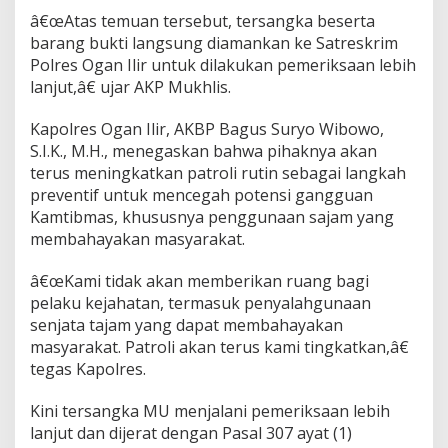
R
â€œAtas temuan tersebut, tersangka beserta
e
barang bukti langsung diamankan ke Satreskrim
m
Polres Ogan Ilir untuk dilakukan pemeriksaan lebih
a
j
lanjut,â€ ujar AKP Mukhlis.
a
P
Kapolres Ogan Ilir, AKBP Bagus Suryo Wibowo,
e
S.I.K., M.H., menegaskan bahwa pihaknya akan
m
terus meningkatkan patroli rutin sebagai langkah
b
a
preventif untuk mencegah potensi gangguan
w
Kamtibmas, khususnya penggunaan sajam yang
a
membahayakan masyarakat.
S
a
â€œKami tidak akan memberikan ruang bagi
j
a
pelaku kejahatan, termasuk penyalahgunaan
m
senjata tajam yang dapat membahayakan
d
masyarakat. Patroli akan terus kami tingkatkan,â€
i
tegas Kapolres.
I
n
d
Kini tersangka MU menjalani pemeriksaan lebih
r
lanjut dan dijerat dengan Pasal 307 ayat (1)
a