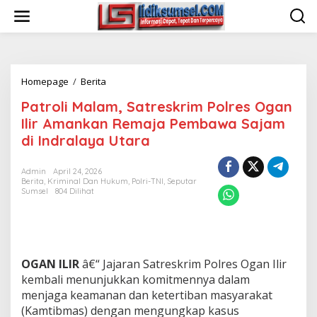
L
e
w
a
t
i
Homepage
/
Berita
P
k
a
e
Patroli Malam, Satreskrim Polres Ogan
t
k
r
o
Ilir Amankan Remaja Pembawa Sajam
o
n
di Indralaya Utara
l
t
i
e
M
n
Admin
April 24, 2026
Berita
,
Kriminal Dan Hukum
,
Polri-TNI
,
Seputar
a
Sumsel
804 Dilihat
l
a
m
,
S
a
OGAN ILIR
â€“ Jajaran Satreskrim Polres Ogan Ilir
t
kembali menunjukkan komitmennya dalam
r
menjaga keamanan dan ketertiban masyarakat
e
(Kamtibmas) dengan mengungkap kasus
s