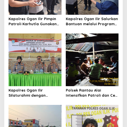
Kapolres Ogan Ilir Pimpin
Kapolres Ogan Ilir Salurkan
Patroli Karhutla Gunakan
Bantuan melalui Program
Drone dan Cek Embung Air,
Mobil Senyum, Wujud
Perkuat Kesiapsiagaan
Kepedulian kepada
Hadapi Musim Kemarau
Masyarakat Desa Parit
Kapolres Ogan Ilir
Polsek Rantau Alai
Silaturahmi dengan
Intensifkan Patroli dan Cek
Masyarakat Indralaya
Pos Satkamling, Perkuat
Utara, Perkuat Sinergi
Sinergi Jaga Kamtibmas
Kamtibmas dan Antisipasi
Karhutla