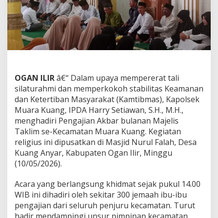
l
a
l
u
i
R
e
l
i
OGAN ILIR
â€“ Dalam upaya mempererat tali
g
silaturahmi dan memperkokoh stabilitas Keamanan
i
dan Ketertiban Masyarakat (Kamtibmas), Kapolsek
,
Muara Kuang, IPDA Harry Setiawan, S.H., M.H.,
K
a
menghadiri Pengajian Akbar bulanan Majelis
p
Taklim se-Kecamatan Muara Kuang. Kegiatan
o
religius ini dipusatkan di Masjid Nurul Falah, Desa
l
Kuang Anyar, Kabupaten Ogan Ilir, Minggu
s
e
(10/05/2026).
k
M
Acara yang berlangsung khidmat sejak pukul 14.00
u
WIB ini dihadiri oleh sekitar 300 jemaah ibu-ibu
a
pengajian dari seluruh penjuru kecamatan. Turut
r
a
hadir mendampingi unsur pimpinan kecamatan