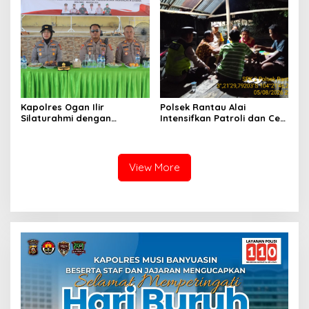
Kapolres Ogan Ilir
Polsek Rantau Alai
Silaturahmi dengan
Intensifkan Patroli dan Cek
Masyarakat Indralaya
Pos Satkamling, Perkuat
Utara, Perkuat Sinergi
Sinergi Jaga Kamtibmas
Kamtibmas dan Antisipasi
Karhutla
View More