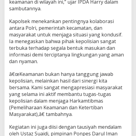
keamanan di wilayah ini,” ujar IPDA Harry dalam
d
sambutannya.
i
D
e
Kapolsek menekankan pentingnya kolaborasi
s
antara Polri, pemerintah kecamatan, dan
a
masyarakat untuk menjaga situasi yang kondusif.
K
Ia menegaskan bahwa pihak kepolisian sangat
u
terbuka terhadap segala bentuk masukan dan
a
n
informasi demi terciptanya lingkungan yang aman
g
dan nyaman.
A
n
â€œKeamanan bukan hanya tanggung jawab
y
kepolisian, melainkan hasil dari sinergi kita
a
r
bersama. Kami sangat mengapresiasi masyarakat
yang selama ini aktif membantu tugas-tugas
kepolisian dalam menjaga Harkamtibmas
(Pemeliharaan Keamanan dan Ketertiban
Masyarakat),â€ tambahnya.
Kegiatan ini juga diisi dengan tausiyah mendalam
oleh Ustaz Suaidi, pimpinan Ponpes Darul Iman