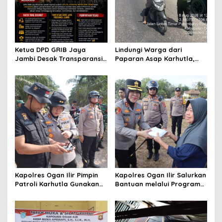
s
Ketua DPD GRIB Jaya
Lindungi Warga dari
Jambi Desak Transparansi
Paparan Asap Karhutla,
Tata Kelola Pemerintahan,
Polres Ogan Ilir Bagikan
Minta Dugaan
Masker dan Atur Lalu Lintas
Penyimpangan Diusut
di Lokasi Kebakaran
Sesuai Hukum
Kapolres Ogan Ilir Pimpin
Kapolres Ogan Ilir Salurkan
Patroli Karhutla Gunakan
Bantuan melalui Program
Drone dan Cek Embung Air,
Mobil Senyum, Wujud
Perkuat Kesiapsiagaan
Kepedulian kepada
Hadapi Musim Kemarau
Masyarakat Desa Parit