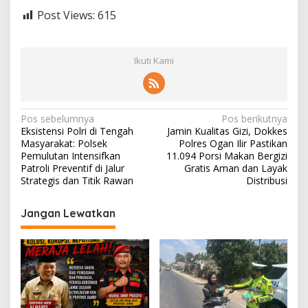
Post Views:
615
Ikuti Kami
N
Pos sebelumnya
Pos berikutnya
Eksistensi Polri di Tengah
Jamin Kualitas Gizi, Dokkes
a
Masyarakat: Polsek
Polres Ogan Ilir Pastikan
v
Pemulutan Intensifkan
11.094 Porsi Makan Bergizi
Patroli Preventif di Jalur
Gratis Aman dan Layak
i
Strategis dan Titik Rawan
Distribusi
g
Jangan Lewatkan
a
s
i
p
o