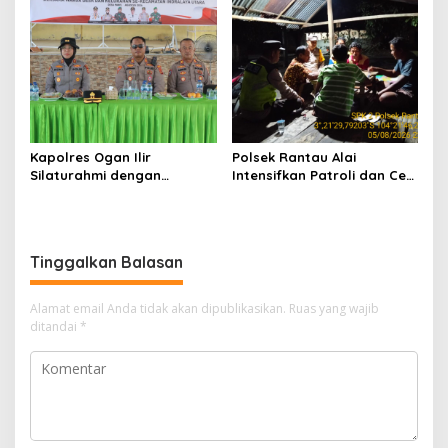
Kapolres Ogan Ilir
Polsek Rantau Alai
Silaturahmi dengan
Intensifkan Patroli dan Cek
Masyarakat Indralaya
Pos Satkamling, Perkuat
Utara, Perkuat Sinergi
Sinergi Jaga Kamtibmas
Kamtibmas dan Antisipasi
Karhutla
Tinggalkan Balasan
Alamat email Anda tidak akan dipublikasikan.
Ruas yang wajib
ditandai
*