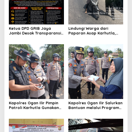
Ketua DPD GRIB Jaya
Lindungi Warga dari
Jambi Desak Transparansi
Paparan Asap Karhutla,
Tata Kelola Pemerintahan,
Polres Ogan Ilir Bagikan
Minta Dugaan
Masker dan Atur Lalu Lintas
Penyimpangan Diusut
di Lokasi Kebakaran
Sesuai Hukum
Kapolres Ogan Ilir Pimpin
Kapolres Ogan Ilir Salurkan
Patroli Karhutla Gunakan
Bantuan melalui Program
Drone dan Cek Embung Air,
Mobil Senyum, Wujud
Perkuat Kesiapsiagaan
Kepedulian kepada
Hadapi Musim Kemarau
Masyarakat Desa Parit