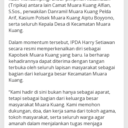
K
(Tripika) antara lain Camat Muara Kuang Alfian,
u
S.Sos., perwakilan Danramil Muara Kuang Pelda
a
Arif, Kasium Polsek Muara Kuang Aiptu Boyyono,
n
serta seluruh Kepala Desa di Kecamatan Muara
g
H
Kuang.
a
d
Dalam momentum tersebut, IPDA Harry Setiawan
i
secara resmi memperkenalkan diri sebagai
r
Kapolsek Muara Kuang yang baru. Ia berharap
i
P
kehadirannya dapat diterima dengan tangan
e
terbuka oleh seluruh lapisan masyarakat sebagai
n
bagian dari keluarga besar Kecamatan Muara
g
Kuang.
a
j
i
“Kami hadir di sini bukan hanya sebagai aparat,
a
tetapi sebagai bagian dari keluarga besar
n
masyarakat Muara Kuang. Kami memohon
A
dukungan, doa, dan kerja sama dari tokoh agama,
k
b
tokoh masyarakat, serta seluruh warga agar
a
amanah dalam menjalankan tugas menjaga
r