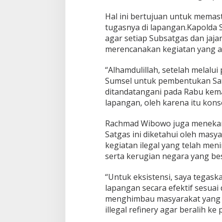
r
a
Hal ini bertujuan untuk memas
B
tugasnya di lapangan.Kapolda
e
agar setiap Subsatgas dan jaj
r
merencanakan kegiatan yang a
t
i
n
“Alhamdulillah, setelah melalui
d
Sumsel untuk pembentukan Satg
a
ditandatangani pada Rabu kemar
k
lapangan, oleh karena itu konso
K
e
L
Rachmad Wibowo juga menekan
a
Satgas ini diketahui oleh masy
p
kegiatan ilegal yang telah me
a
serta kerugian negara yang be
n
g
a
“Untuk eksistensi, saya tegask
n
lapangan secara efektif sesuai
menghimbau masyarakat yang mas
illegal refinery agar beralih ke