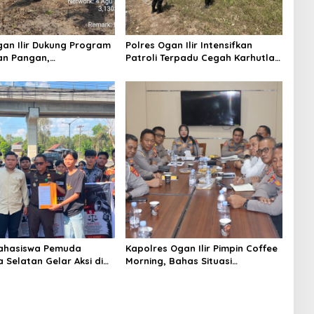
gan Ilir Dukung Program
Polres Ogan Ilir Intensifkan
an Pangan,
Patroli Terpadu Cegah Karhutla
mtibmas Hadiri
di Desa Belanti
n Jagung Pipil di Desa
Rambutan
Mahasiswa Pemuda
Kapolres Ogan Ilir Pimpin Coffee
 Selatan Gelar Aksi di
Morning, Bahas Situasi
umsel, Serahkan Laporan
Kamtibmas hingga Antisipasi
Pungutan Dana BOS dan
Karhutla
si Guru di Ogan Ilir