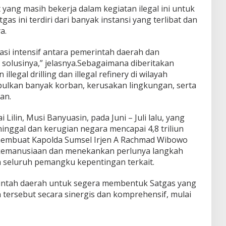
ang masih bekerja dalam kegiatan ilegal ini untuk
tgas ini terdiri dari banyak instansi yang terlibat dan
a.
i intensif antara pemerintah daerah dan
olusinya,” jelasnya.Sebagaimana diberitakan
legal drilling dan illegal refinery di wilayah
ulkan banyak korban, kerusakan lingkungan, serta
an.
i Lilin, Musi Banyuasin, pada Juni – Juli lalu, yang
nggal dan kerugian negara mencapai 4,8 triliun
 membuat Kapolda Sumsel Irjen A Rachmad Wibowo
kemanusiaan dan menekankan perlunya langkah
 seluruh pemangku kepentingan terkait.
intah daerah untuk segera membentuk Satgas yang
ersebut secara sinergis dan komprehensif, mulai