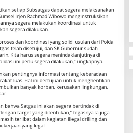
tikan setiap Subsatgas dapat segera melaksanakan
 Sumsel Irjen Rachmad Wibowo menginstruksikan
arannya segera melakukan koordinasi untuk
kan segera dilakukan.
 proses dan koordinasi yang solid, usulan dari Polda
as telah disetujui, dan SK Gubernur sudah
in. Kita harus segera menindaklanjutinya di
lidasi ini perlu segera dilakukan,” ungkapnya.
kan pentingnya informasi tentang keberadaan
arakat luas. Hal ini bertujuan untuk menghentikan
nimbulkan banyak korban, kerusakan lingkungan,
sar.
an bahwa Satgas ini akan segera bertindak di
 dengan target yang ditentukan,” tegasnya.Ia juga
ih terlibat dalam kegiatan illegal drilling dan
 pekerjaan yang legal.