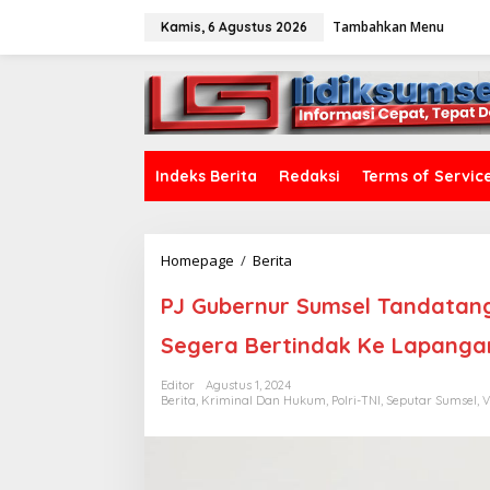
L
Tambahkan Menu
e
Kamis, 6 Agustus 2026
w
a
tutup
t
i
k
e
k
Indeks Berita
Redaksi
Terms of Servic
o
n
t
e
Homepage
/
Berita
P
n
J
G
PJ Gubernur Sumsel Tandatanga
u
b
Segera Bertindak Ke Lapanga
e
r
Editor
Agustus 1, 2024
n
Berita
,
Kriminal Dan Hukum
,
Polri-TNI
,
Seputar Sumsel
,
V
u
r
S
u