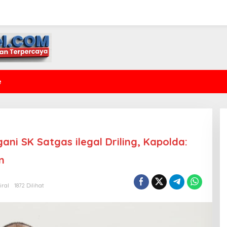
e
ni SK Satgas ilegal Driling, Kapolda:
n
iral
1872 Dilihat