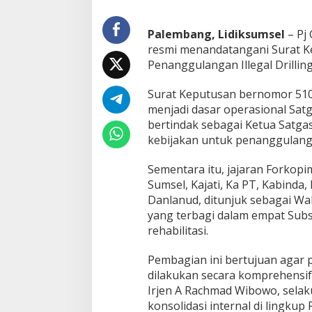
l
e
g
Palembang, Lidiksumsel
– Pj 
a
resmi menandatangani Surat K
l
Penanggulangan Illegal Drilling
D
r
Surat Keputusan bernomor 510 
i
l
menjadi dasar operasional Sat
i
bertindak sebagai Ketua Satg
n
kebijakan untuk penanggulangan i
g
,
Sementara itu, jajaran Forkopi
K
a
Sumsel, Kajati, Ka PT, Kabinda
p
Danlanud, ditunjuk sebagai Waki
o
yang terbagi dalam empat Subs
l
rehabilitasi.
d
a
:
Pembagian ini bertujuan agar pe
S
dilakukan secara komprehensif
e
Irjen A Rachmad Wibowo, sela
g
konsolidasi internal di lingkup
e