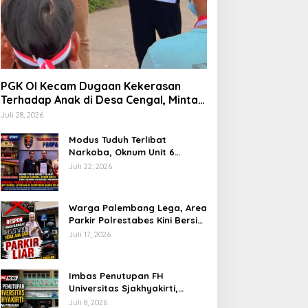
PGK OI Kecam Dugaan Kekerasan
Terhadap Anak di Desa Cengal, Minta
Aparat Bertindak Tegas Jika Terbukti
Juli 28, 2026
Modus Tuduh Terlibat
Narkoba, Oknum Unit 6
Satres Narkoba Polrestabes
Juli 22, 2026
Palembang Diduga Peras Istri
Korban Rp40 Juta, GPP
Sumsel Lapor ke Divpropam
Warga Palembang Lega, Area
Mabes Polri
Parkir Polrestabes Kini Bersih
dari Jukir Liar dan Gratis
Juli 17, 2026
Imbas Penutupan FH
Universitas Sjakhyakirti,
Mahasiswa Pindahan
Juli 8, 2026