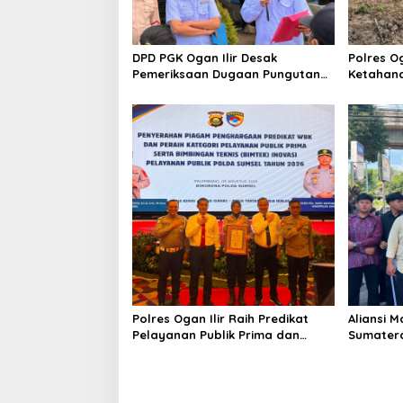
DPD PGK Ogan Ilir Desak
Polres O
Pemeriksaan Dugaan Pungutan
Ketahan
Dana BOS dan Sertifikasi Guru,
Bhabinka
Minta Proses Berjalan
Penanama
Transparan
Sungai 
Polres Ogan Ilir Raih Predikat
Aliansi 
Pelayanan Publik Prima dan
Sumatera
Juara III Inovasi Pelayanan
Kejati S
Publik Tingkat Polda Sumsel
Dugaan 
Sertifika