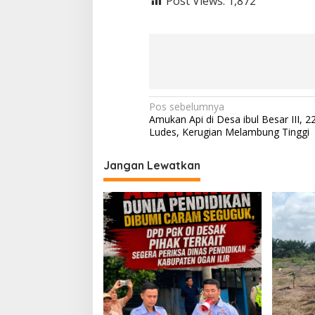
Post Views:
1,872
N
Pos sebelumnya
Amukan Api di Desa ibul Besar III, 
a
Ludes, Kerugian Melambung Tinggi
v
i
Jangan Lewatkan
g
a
s
i
p
o
s