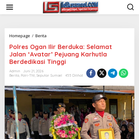
L
e
w
a
t
i
Homepage
/
Berita
P
k
o
e
Polres Ogan Ilir Berduka: Selamat
l
k
r
o
Jalan ‘Avatar’ Pejuang Karhutla
e
n
Berdedikasi Tinggi
s
t
O
e
Admin
Juni 21, 2026
g
n
Berita
,
Polri-TNI
,
Seputar Sumsel
455 Dilihat
a
n
I
l
i
r
B
e
r
d
u