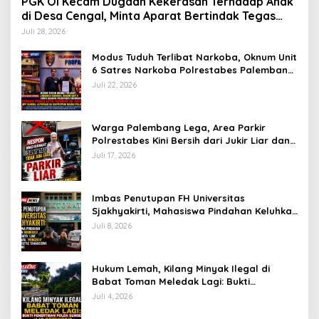
PGK OI Kecam Dugaan Kekerasan Terhadap Anak
di Desa Cengal, Minta Aparat Bertindak Tegas
Jika Terbukti
Juli 28, 2026
Modus Tuduh Terlibat Narkoba, Oknum Unit
6 Satres Narkoba Polrestabes Palembang
Diduga Peras Istri Korban Rp40 Juta, GPP
Juli 22, 2026
Sumsel Lapor ke Divpropam Mabes Polri
Warga Palembang Lega, Area Parkir
Polrestabes Kini Bersih dari Jukir Liar dan
Gratis
Juli 17, 2026
Imbas Penutupan FH Universitas
Sjakhyakirti, Mahasiswa Pindahan Keluhkan
Birokrasi Ruwet di Universitas Tamansiswa
Juli 8, 2026
Hukum Lemah, Kilang Minyak Ilegal di
Babat Toman Meledak Lagi: Bukti
Penertiban Polda Sumsel Hanya ‘Lip
Juli 4, 2026
Service’?