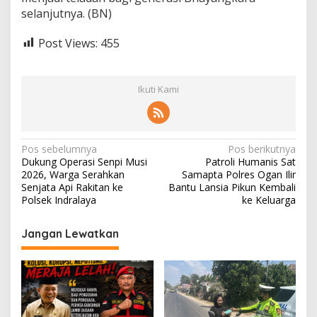
selanjutnya. (BN)
Post Views:
455
Ikuti Kami
N
Pos sebelumnya
Pos berikutnya
Dukung Operasi Senpi Musi
Patroli Humanis Sat
a
2026, Warga Serahkan
Samapta Polres Ogan Ilir
v
Senjata Api Rakitan ke
Bantu Lansia Pikun Kembali
Polsek Indralaya
ke Keluarga
i
g
Jangan Lewatkan
a
s
i
p