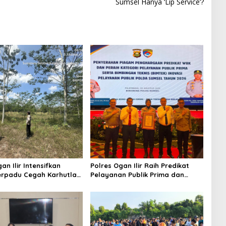
Sumsel Hanya ‘Lip Service’?
an Ilir Intensifkan
Polres Ogan Ilir Raih Predikat
Terpadu Cegah Karhutla
Pelayanan Publik Prima dan
elanti
Juara III Inovasi Pelayanan
Publik Tingkat Polda Sumsel