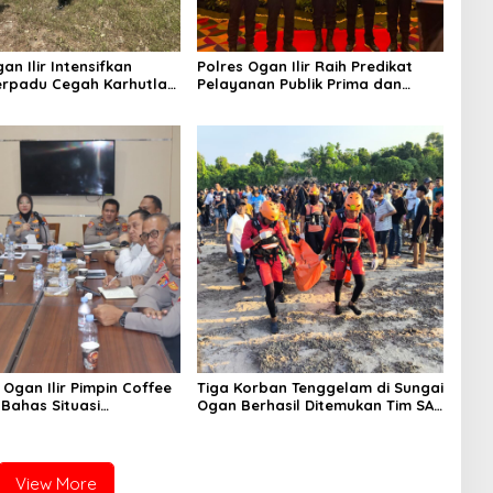
an Ilir Intensifkan
Polres Ogan Ilir Raih Predikat
Terpadu Cegah Karhutla
Pelayanan Publik Prima dan
elanti
Juara III Inovasi Pelayanan
Publik Tingkat Polda Sumsel
Ogan Ilir Pimpin Coffee
Tiga Korban Tenggelam di Sungai
 Bahas Situasi
Ogan Berhasil Ditemukan Tim SAR
s hingga Antisipasi
Gabungan dan Polsek Rantau
Alai
View More