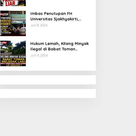
Imbas Penutupan FH
Universitas Sjakhyakirti,
Mahasiswa Pindahan
Juli 8, 2026
Keluhkan Birokrasi Ruwet di
Universitas Tamansiswa
Hukum Lemah, Kilang Minyak
Ilegal di Babat Toman
Meledak Lagi: Bukti
Juli 4, 2026
Penertiban Polda Sumsel
Hanya ‘Lip Service’?