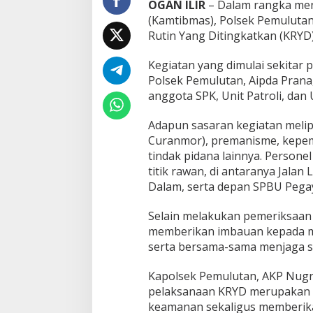
OGAN ILIR
– Dalam rangka men
t
a
(Kamtibmas), Polsek Pemulutan
n
Rutin Yang Ditingkatkan (KRYD) 
I
n
Kegiatan yang dimulai sekitar p
t
Polsek Pemulutan, Aipda Prana
e
n
anggota SPK, Unit Patroli, dan 
s
i
Adapun sasaran kegiatan melipu
f
Curanmor), premanisme, kepemil
k
tindak pidana lainnya. Personel
a
n
titik rawan, di antaranya Jalan
P
Dalam, serta depan SPBU Pega
a
t
Selain melakukan pemeriksaan
r
memberikan imbauan kepada m
o
l
serta bersama-sama menjaga s
i
A
Kapolsek Pemulutan, AKP Nugr
n
pelaksanaan KRYD merupakan 
t
keamanan sekaligus memberik
i