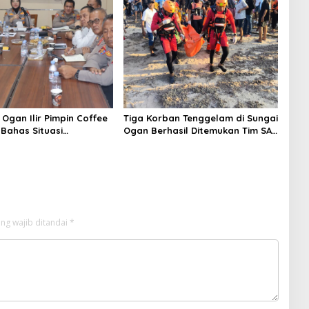
Ogan Ilir Pimpin Coffee
Tiga Korban Tenggelam di Sungai
 Bahas Situasi
Ogan Berhasil Ditemukan Tim SAR
s hingga Antisipasi
Gabungan dan Polsek Rantau
Alai
ng wajib ditandai
*