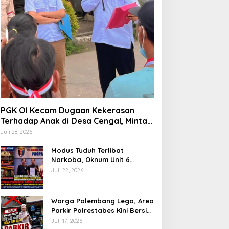
PGK OI Kecam Dugaan Kekerasan
Terhadap Anak di Desa Cengal, Minta
Aparat Bertindak Tegas Jika Terbukti
Juli 28, 2026
Modus Tuduh Terlibat
Narkoba, Oknum Unit 6
Satres Narkoba Polrestabes
Juli 22, 2026
Palembang Diduga Peras Istri
Korban Rp40 Juta, GPP
Sumsel Lapor ke Divpropam
Warga Palembang Lega, Area
Mabes Polri
Parkir Polrestabes Kini Bersih
dari Jukir Liar dan Gratis
Juli 17, 2026