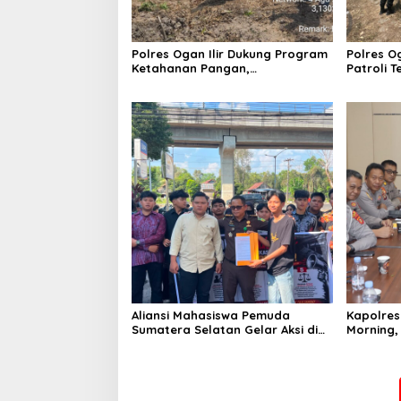
Polres Ogan Ilir Dukung Program
Polres Og
Ketahanan Pangan,
Patroli 
Bhabinkamtibmas Hadiri
di Desa B
Penanaman Jagung Pipil di Desa
Sungai Rambutan
Aliansi Mahasiswa Pemuda
Kapolres 
Sumatera Selatan Gelar Aksi di
Morning,
Kejati Sumsel, Serahkan Laporan
Kamtibma
Dugaan Pungutan Dana BOS dan
Karhutla
Sertifikasi Guru di Ogan Ilir