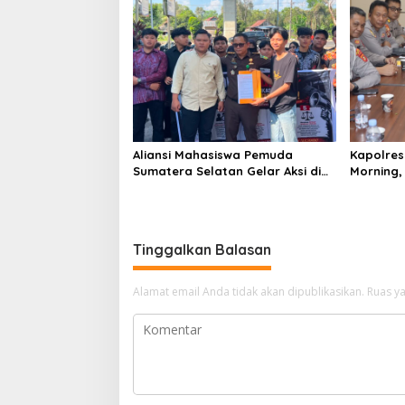
Aliansi Mahasiswa Pemuda
Kapolres 
Sumatera Selatan Gelar Aksi di
Morning,
Kejati Sumsel, Serahkan Laporan
Kamtibma
Dugaan Pungutan Dana BOS dan
Karhutla
Sertifikasi Guru di Ogan Ilir
Tinggalkan Balasan
Alamat email Anda tidak akan dipublikasikan.
Ruas ya