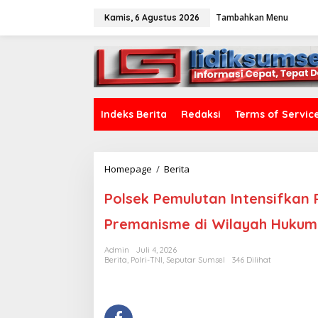
L
Tambahkan Menu
e
Kamis, 6 Agustus 2026
w
a
tutup
t
i
k
e
k
Indeks Berita
Redaksi
Terms of Servic
o
n
t
e
Homepage
/
Berita
P
n
o
l
Polsek Pemulutan Intensifkan 
s
e
Premanisme di Wilayah Hukum
k
P
Admin
Juli 4, 2026
e
Berita
,
Polri-TNI
,
Seputar Sumsel
346 Dilihat
m
u
l
u