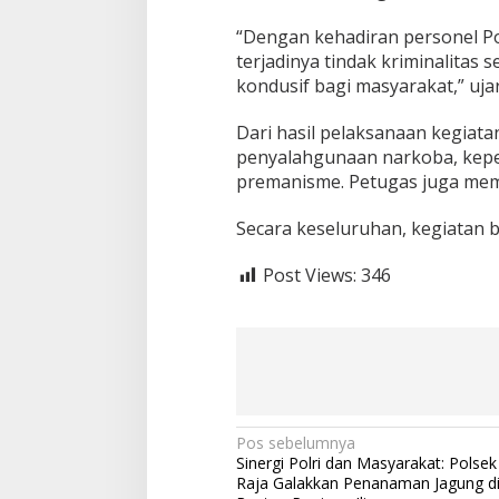
s
i
“Dengan kehadiran personel Po
p
terjadinya tindak kriminalitas
a
kondusif bagi masyarakat,” uja
s
i
K
Dari hasil pelaksanaan kegiata
e
penyalahgunaan narkoba, kepe
j
premanisme. Petugas juga mem
a
h
Secara keseluruhan, kegiatan b
a
t
a
Post Views:
346
n
3
C
d
a
n
P
r
N
Pos sebelumnya
e
Sinergi Polri dan Masyarakat: Polse
m
a
Raja Galakkan Penanaman Jagung d
a