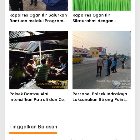
Kapolres Ogan Ilir Salurkan
Kapolres Ogan Ilir
Bantuan melalui Program
Silaturahmi dengan
Mobil Senyum, Wujud
Masyarakat Indralaya
Kepedulian kepada
Utara, Perkuat Sinergi
Masyarakat Desa Parit
Kamtibmas dan Antisipasi
Karhutla
Polsek Rantau Alai
Personel Polsek Indralaya
Intensifkan Patroli dan Cek
Laksanakan Strong Point
Pos Satkamling, Perkuat
Pagi, Wujudkan Kelancaran
Sinergi Jaga Kamtibmas
Lalu Lintas Saat Jam
Masuk Sekolah
Tinggalkan Balasan