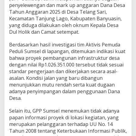
a
penyelewengan dan mark up anggaran Dana Desa
r
Tahun Anggaran 2025 di Desa Telang Sari,
a
Kecamatan Tanjung Lago, Kabupaten Banyuasin,
n
yang diduga dilakukan oleh oknum Kepala Desa
S
a
Dul Holik dan Camat setempat.
t
u
Berdasarkan hasil investigasi tim Aktivis Pemuda
M
Peduli Sumsel di lapangan, ditemukan indikasi kuat
i
bahwa proyek pembangunan infrastruktur desa
l
i
dengan nilai Rp1.026.351.000 tersebut tidak sesuai
a
standar pengerjaan dan dikerjakan secara asal-
r
asalan. Kondisi jalan yang baru dibangun
L
menunjukkan mutu rendah serta kuat dugaan
e
b
adanya penyimpangan dalam penggunaan Dana
i
Desa.
h
D
Selain itu, GPP Sumsel menemukan tidak adanya
i
papan informasi proyek di lokasi kegiatan, yang
d
u
merupakan pelanggaran terhadap UU No. 14
g
Tahun 2008 tentang Keterbukaan Informasi Publik,
a