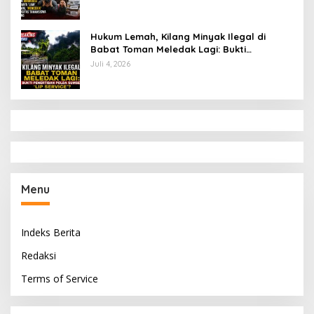
Hukum Lemah, Kilang Minyak Ilegal di
Babat Toman Meledak Lagi: Bukti
Penertiban Polda Sumsel Hanya ‘Lip
Juli 4, 2026
Service’?
Menu
Indeks Berita
Redaksi
Terms of Service