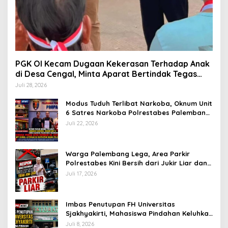
PGK OI Kecam Dugaan Kekerasan Terhadap Anak
di Desa Cengal, Minta Aparat Bertindak Tegas
Jika Terbukti
Juli 28, 2026
Modus Tuduh Terlibat Narkoba, Oknum Unit
6 Satres Narkoba Polrestabes Palembang
Diduga Peras Istri Korban Rp40 Juta, GPP
Juli 22, 2026
Sumsel Lapor ke Divpropam Mabes Polri
Warga Palembang Lega, Area Parkir
Polrestabes Kini Bersih dari Jukir Liar dan
Gratis
Juli 17, 2026
Imbas Penutupan FH Universitas
Sjakhyakirti, Mahasiswa Pindahan Keluhkan
Birokrasi Ruwet di Universitas Tamansiswa
Juli 8, 2026