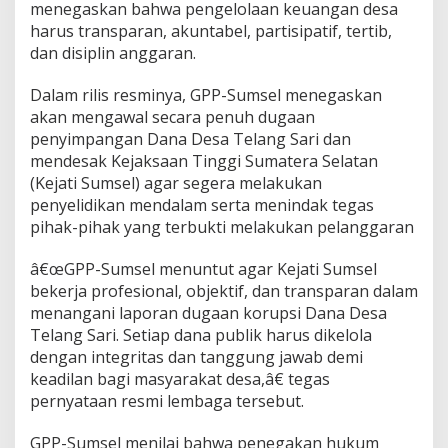
menegaskan bahwa pengelolaan keuangan desa
o
harus transparan, akuntabel, partisipatif, tertib,
r
k
dan disiplin anggaran.
a
n
Dalam rilis resminya, GPP-Sumsel menegaskan
K
akan mengawal secara penuh dugaan
a
penyimpangan Dana Desa Telang Sari dan
d
e
mendesak Kejaksaan Tinggi Sumatera Selatan
s
(Kejati Sumsel) agar segera melakukan
T
penyelidikan mendalam serta menindak tegas
e
pihak-pihak yang terbukti melakukan pelanggaran
l
a
n
â€œGPP-Sumsel menuntut agar Kejati Sumsel
g
bekerja profesional, objektif, dan transparan dalam
S
menangani laporan dugaan korupsi Dana Desa
a
Telang Sari. Setiap dana publik harus dikelola
r
dengan integritas dan tanggung jawab demi
i
D
keadilan bagi masyarakat desa,â€ tegas
a
pernyataan resmi lembaga tersebut.
n
C
GPP-Sumsel menilai bahwa penegakan hukum
a