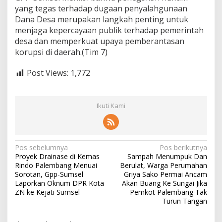
yang tegas terhadap dugaan penyalahgunaan
m
a
Dana Desa merupakan langkah penting untuk
t
menjaga kepercayaan publik terhadap pemerintah
T
desa dan memperkuat upaya pemberantasan
a
korupsi di daerah.(Tim 7)
n
j
u
Post Views:
1,772
n
g
L
Ikuti Kami
a
g
o
K
e
N
Pos sebelumnya
Pos berikutnya
K
Proyek Drainase di Kemas
Sampah Menumpuk Dan
e
a
Rindo Palembang Menuai
Berulat, Warga Perumahan
j
v
Sorotan, Gpp-Sumsel
Griya Sako Permai Ancam
a
Laporkan Oknum DPR Kota
Akan Buang Ke Sungai Jika
t
i
ZN ke Kejati Sumsel
Pemkot Palembang Tak
i
Turun Tangan
g
S
u
a
m