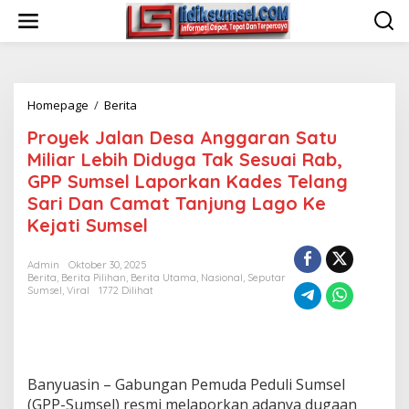
L
e
w
a
t
i
Homepage
/
Berita
P
k
r
e
Proyek Jalan Desa Anggaran Satu
o
k
y
o
Miliar Lebih Diduga Tak Sesuai Rab,
e
n
GPP Sumsel Laporkan Kades Telang
k
t
Sari Dan Camat Tanjung Lago Ke
J
e
a
n
Kejati Sumsel
l
a
Admin
Oktober 30, 2025
n
Berita
,
Berita Pilihan
,
Berita Utama
,
Nasional
,
Seputar
D
Sumsel
,
Viral
1772 Dilihat
e
s
a
A
n
Banyuasin – Gabungan Pemuda Peduli Sumsel
g
g
(GPP-Sumsel) resmi melaporkan adanya dugaan