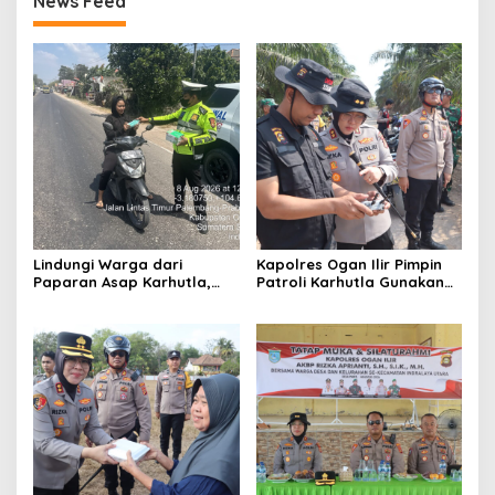
News Feed
Lindungi Warga dari
Kapolres Ogan Ilir Pimpin
Paparan Asap Karhutla,
Patroli Karhutla Gunakan
Polres Ogan Ilir Bagikan
Drone dan Cek Embung Air,
Masker dan Atur Lalu Lintas
Perkuat Kesiapsiagaan
di Lokasi Kebakaran
Hadapi Musim Kemarau