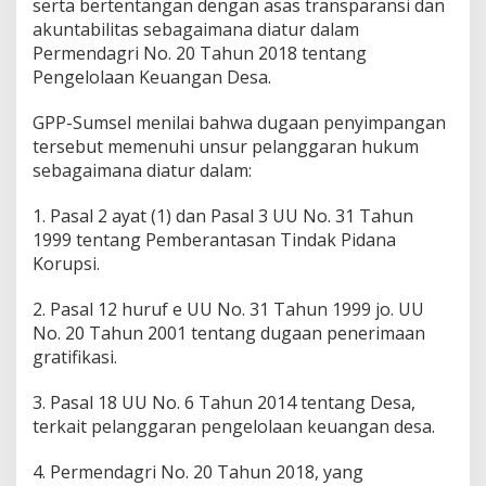
serta bertentangan dengan asas transparansi dan
T
akuntabilitas sebagaimana diatur dalam
a
Permendagri No. 20 Tahun 2018 tentang
k
S
Pengelolaan Keuangan Desa.
e
s
GPP-Sumsel menilai bahwa dugaan penyimpangan
u
tersebut memenuhi unsur pelanggaran hukum
a
sebagaimana diatur dalam:
i
R
a
1. Pasal 2 ayat (1) dan Pasal 3 UU No. 31 Tahun
b
1999 tentang Pemberantasan Tindak Pidana
,
Korupsi.
G
P
P
2. Pasal 12 huruf e UU No. 31 Tahun 1999 jo. UU
S
No. 20 Tahun 2001 tentang dugaan penerimaan
u
gratifikasi.
m
s
3. Pasal 18 UU No. 6 Tahun 2014 tentang Desa,
e
l
terkait pelanggaran pengelolaan keuangan desa.
L
a
4. Permendagri No. 20 Tahun 2018, yang
p