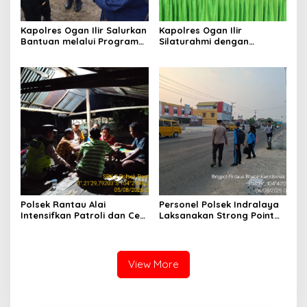
Kapolres Ogan Ilir Salurkan
Kapolres Ogan Ilir
Bantuan melalui Program
Silaturahmi dengan
Mobil Senyum, Wujud
Masyarakat Indralaya
Kepedulian kepada
Utara, Perkuat Sinergi
Masyarakat Desa Parit
Kamtibmas dan Antisipasi
Karhutla
Polsek Rantau Alai
Personel Polsek Indralaya
Intensifkan Patroli dan Cek
Laksanakan Strong Point
Pos Satkamling, Perkuat
Pagi, Wujudkan Kelancaran
Sinergi Jaga Kamtibmas
Lalu Lintas Saat Jam
Masuk Sekolah
View More