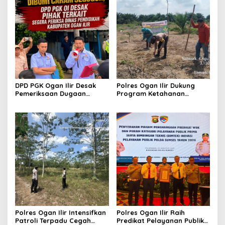
DPD PGK Ogan Ilir Desak
Polres Ogan Ilir Dukung
Pemeriksaan Dugaan
Program Ketahanan
Pungutan Dana BOS dan
Pangan, Bhabinkamtibmas
Sertifikasi Guru, Minta
Hadiri Penanaman Jagung
Proses Berjalan
Pipil di Desa Sungai
Transparan
Rambutan
Polres Ogan Ilir Intensifkan
Polres Ogan Ilir Raih
Patroli Terpadu Cegah
Predikat Pelayanan Publik