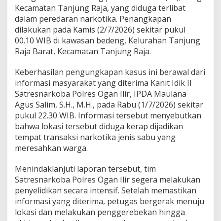
b
Kecamatan Tanjung Raja, yang diduga terlibat
e
dalam peredaran narkotika. Penangkapan
r
dilakukan pada Kamis (2/7/2026) sekitar pukul
a
00.10 WIB di kawasan bedeng, Kelurahan Tanjung
n
t
Raja Barat, Kecamatan Tanjung Raja.
a
s
Keberhasilan pengungkapan kasus ini berawal dari
a
informasi masyarakat yang diterima Kanit Idik II
n
Satresnarkoba Polres Ogan Ilir, IPDA Maulana
,
P
Agus Salim, S.H., M.H., pada Rabu (1/7/2026) sekitar
e
pukul 22.30 WIB. Informasi tersebut menyebutkan
r
bahwa lokasi tersebut diduga kerap dijadikan
e
tempat transaksi narkotika jenis sabu yang
d
meresahkan warga.
a
r
a
Menindaklanjuti laporan tersebut, tim
n
Satresnarkoba Polres Ogan Ilir segera melakukan
S
penyelidikan secara intensif. Setelah memastikan
a
informasi yang diterima, petugas bergerak menuju
b
u
lokasi dan melakukan penggerebekan hingga
d