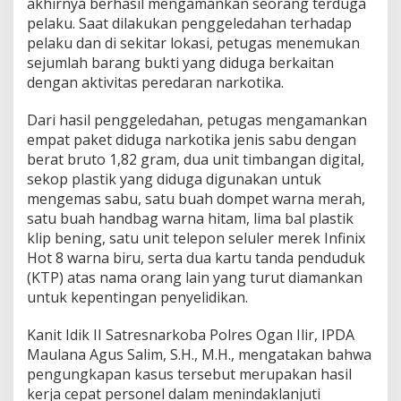
akhirnya berhasil mengamankan seorang terduga
i
pelaku. Saat dilakukan penggeledahan terhadap
T
pelaku dan di sekitar lokasi, petugas menemukan
a
n
sejumlah barang bukti yang diduga berkaitan
j
dengan aktivitas peredaran narkotika.
u
n
Dari hasil penggeledahan, petugas mengamankan
g
empat paket diduga narkotika jenis sabu dengan
R
a
berat bruto 1,82 gram, dua unit timbangan digital,
j
sekop plastik yang diduga digunakan untuk
a
mengemas sabu, satu buah dompet warna merah,
K
satu buah handbag warna hitam, lima bal plastik
e
klip bening, satu unit telepon seluler merek Infinix
m
b
Hot 8 warna biru, serta dua kartu tanda penduduk
a
(KTP) atas nama orang lain yang turut diamankan
l
untuk kepentingan penyelidikan.
i
D
Kanit Idik II Satresnarkoba Polres Ogan Ilir, IPDA
i
u
Maulana Agus Salim, S.H., M.H., mengatakan bahwa
n
pengungkapan kasus tersebut merupakan hasil
g
kerja cepat personel dalam menindaklanjuti
k