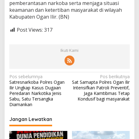
pemberantasan narkoba serta menjaga situasi
keamanan dan ketertiban masyarakat di wilayah
Kabupaten Ogan Ilir. (BN)
Post Views:
317
Ikuti Kami
N
Pos sebelumnya
Pos berikutnya
Satresnarkoba Polres Ogan
Sat Samapta Polres Ogan Ilir
a
Ilir Ungkap Kasus Dugaan
Intensifkan Patroli Preventif,
v
Peredaran Narkotika Jenis
Jaga Kamtibmas Tetap
Sabu, Satu Tersangka
Kondusif bagi masyarakat
i
Diamankan
g
Jangan Lewatkan
a
s
i