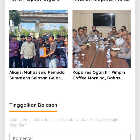
Karhutla di Desa Belanti
Prima dan Juara III Inovasi
Pelayanan Publik Tingkat
Polda Sumsel
Aliansi Mahasiswa Pemuda
Kapolres Ogan Ilir Pimpin
Sumatera Selatan Gelar
Coffee Morning, Bahas
Aksi di Kejati Sumsel,
Situasi Kamtibmas hingga
Serahkan Laporan Dugaan
Antisipasi Karhutla
Pungutan Dana BOS dan
Sertifikasi Guru di Ogan Ilir
Tinggalkan Balasan
Alamat email Anda tidak akan dipublikasikan.
Ruas yang wajib
ditandai
*