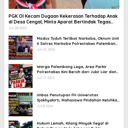
PGK OI Kecam Dugaan Kekerasan Terhadap Anak
di Desa Cengal, Minta Aparat Bertindak Tegas
Jika Terbukti
Juli 28, 2026
Modus Tuduh Terlibat Narkoba, Oknum Unit
6 Satres Narkoba Polrestabes Palembang
Diduga Peras Istri Korban Rp40 Juta, GPP
Juli 22, 2026
Sumsel Lapor ke Divpropam Mabes Polri
Warga Palembang Lega, Area Parkir
Polrestabes Kini Bersih dari Jukir Liar dan
Gratis
Juli 17, 2026
Imbas Penutupan FH Universitas
Sjakhyakirti, Mahasiswa Pindahan Keluhkan
Birokrasi Ruwet di Universitas Tamansiswa
Juli 8, 2026
Hukum Lemah, Kilang Minyak Ilegal di