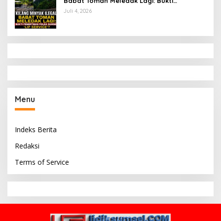
Babat Toman Meledak Lagi: Bukti
Penertiban Polda Sumsel Hanya ‘Lip
Juli 4, 2026
Service’?
Menu
Indeks Berita
Redaksi
Terms of Service