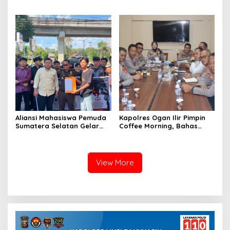
Karhutla di Desa Belanti
Prima dan Juara III Inovasi
Pelayanan Publik Tingkat
Polda Sumsel
Aliansi Mahasiswa Pemuda
Kapolres Ogan Ilir Pimpin
Sumatera Selatan Gelar
Coffee Morning, Bahas
Aksi di Kejati Sumsel,
Situasi Kamtibmas hingga
Serahkan Laporan Dugaan
Antisipasi Karhutla
Pungutan Dana BOS dan
Sertifikasi Guru di Ogan Ilir
View More