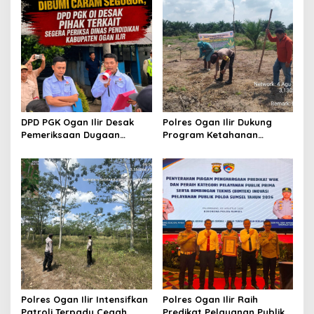
p
o
s
DPD PGK Ogan Ilir Desak
Polres Ogan Ilir Dukung
Pemeriksaan Dugaan
Program Ketahanan
Pungutan Dana BOS dan
Pangan, Bhabinkamtibmas
Sertifikasi Guru, Minta
Hadiri Penanaman Jagung
Proses Berjalan
Pipil di Desa Sungai
Transparan
Rambutan
Polres Ogan Ilir Intensifkan
Polres Ogan Ilir Raih
Patroli Terpadu Cegah
Predikat Pelayanan Publik