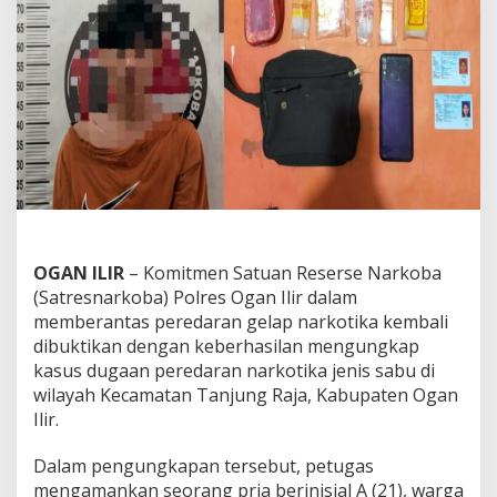
O
g
a
n
I
l
i
r
T
e
r
u
s
G
OGAN ILIR
– Komitmen Satuan Reserse Narkoba
e
(Satresnarkoba) Polres Ogan Ilir dalam
n
memberantas peredaran gelap narkotika kembali
c
dibuktikan dengan keberhasilan mengungkap
a
kasus dugaan peredaran narkotika jenis sabu di
r
k
wilayah Kecamatan Tanjung Raja, Kabupaten Ogan
a
Ilir.
n
P
Dalam pengungkapan tersebut, petugas
e
mengamankan seorang pria berinisial A (21), warga
m