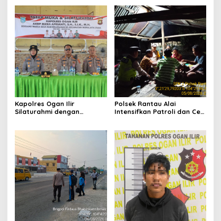
Perkuat Kesiapsiagaan
Kepedulian kepada
Hadapi Musim Kemarau
Masyarakat Desa Parit
Kapolres Ogan Ilir
Polsek Rantau Alai
Silaturahmi dengan
Intensifkan Patroli dan Cek
Masyarakat Indralaya
Pos Satkamling, Perkuat
Utara, Perkuat Sinergi
Sinergi Jaga Kamtibmas
Kamtibmas dan Antisipasi
Karhutla