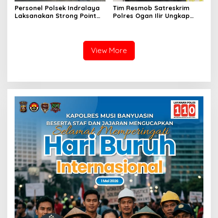
Personel Polsek Indralaya
Tim Resmob Satreskrim
Laksanakan Strong Point
Polres Ogan Ilir Ungkap
Pagi, Wujudkan Kelancaran
Kasus Dugaan Pencurian
Lalu Lintas Saat Jam
dengan Pemberatan, Satu
Masuk Sekolah
Terduga Pelaku Diamankan
View More