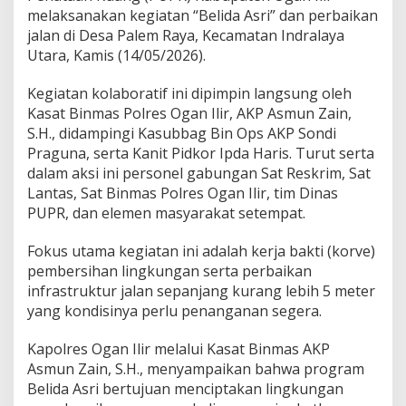
i
melaksanakan kegiatan “Belida Asri” dan perbaikan
r
jalan di Desa Palem Raya, Kecamatan Indralaya
d
Utara, Kamis (14/05/2026).
a
n
D
Kegiatan kolaboratif ini dipimpin langsung oleh
i
Kasat Binmas Polres Ogan Ilir, AKP Asmun Zain,
n
S.H., didampingi Kasubbag Bin Ops AKP Sondi
a
Praguna, serta Kanit Pidkor Ipda Haris. Turut serta
s
dalam aksi ini personel gabungan Sat Reskrim, Sat
P
U
Lantas, Sat Binmas Polres Ogan Ilir, tim Dinas
P
PUPR, dan elemen masyarakat setempat.
R
G
Fokus utama kegiatan ini adalah kerja bakti (korve)
e
pembersihan lingkungan serta perbaikan
l
a
infrastruktur jalan sepanjang kurang lebih 5 meter
r
yang kondisinya perlu penanganan segera.
"
B
Kapolres Ogan Ilir melalui Kasat Binmas AKP
e
Asmun Zain, S.H., menyampaikan bahwa program
l
i
Belida Asri bertujuan menciptakan lingkungan
d