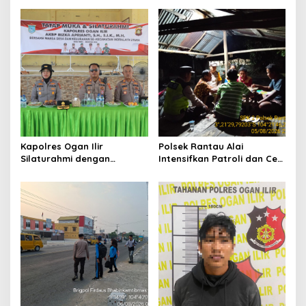
Perkuat Kesiapsiagaan
Kepedulian kepada
Hadapi Musim Kemarau
Masyarakat Desa Parit
Kapolres Ogan Ilir
Polsek Rantau Alai
Silaturahmi dengan
Intensifkan Patroli dan Cek
Masyarakat Indralaya
Pos Satkamling, Perkuat
Utara, Perkuat Sinergi
Sinergi Jaga Kamtibmas
Kamtibmas dan Antisipasi
Karhutla