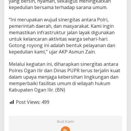
yang bersih, nyaman, sekaligus meningkatkan
a
kepedulian bersama terhadap sarana umum.
A
s
“Ini merupakan wujud sinergitas antara Polri,
r
i
pemerintah daerah, dan masyarakat. Kami ingin
"
memastikan infrastruktur jalan layak digunakan
,
untuk kelancaran aktivitas warga sehari-hari.
P
Gotong royong ini adalah bentuk pelayanan dan
e
r
kepedulian kami,” ujar AKP Asmun Zain.
b
a
Melalui kegiatan ini, diharapkan sinergitas antara
i
Polres Ogan Ilir dan Dinas PUPR terus terjalin kuat
k
dalam upaya menjaga kebersihan lingkungan dan
i
J
memperbaiki fasilitas umum di wilayah hukum
a
Kabupaten Ogan Ilir. (BN)
l
a
Post Views:
499
n
R
u
s
Ikuti Kami
a
k