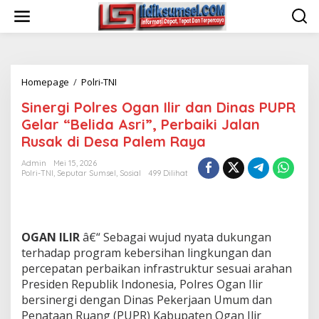
L
e
w
a
t
i
Homepage
/
Polri-TNI
S
k
i
e
Sinergi Polres Ogan Ilir dan Dinas PUPR
n
k
e
o
Gelar “Belida Asri”, Perbaiki Jalan
r
n
Rusak di Desa Palem Raya
g
t
i
e
Admin
Mei 15, 2026
P
n
Polri-TNI
,
Seputar Sumsel
,
Sosial
499 Dilihat
o
l
r
e
OGAN ILIR
â€“ Sebagai wujud nyata dukungan
s
O
terhadap program kebersihan lingkungan dan
g
percepatan perbaikan infrastruktur sesuai arahan
a
Presiden Republik Indonesia, Polres Ogan Ilir
n
bersinergi dengan Dinas Pekerjaan Umum dan
I
l
Penataan Ruang (PUPR) Kabupaten Ogan Ilir