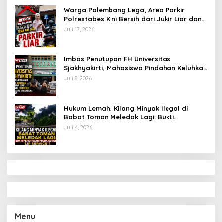
Warga Palembang Lega, Area Parkir
Polrestabes Kini Bersih dari Jukir Liar dan
Gratis
Juli 17, 2026
Imbas Penutupan FH Universitas
Sjakhyakirti, Mahasiswa Pindahan Keluhkan
Birokrasi Ruwet di Universitas Tamansiswa
Juli 8, 2026
Hukum Lemah, Kilang Minyak Ilegal di
Babat Toman Meledak Lagi: Bukti
Penertiban Polda Sumsel Hanya ‘Lip
Juli 4, 2026
Service’?
Menu