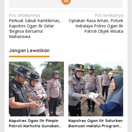
d
i
N
D
Pos sebelumnya
Pos berikutnya
e
Perkuat Sabuk Kamtibmas,
Ciptakan Rasa Aman, Polsek
a
s
Kapolres Ogan Ilir Gelar
Indralaya Polres Ogan Ilir
a
v
‘Begesa Bersama’
Patroli Objek Wisata
P
Mahasiswa
i
a
l
g
Jangan Lewatkan
e
a
m
R
s
a
i
y
a
p
o
s
Kapolres Ogan Ilir Pimpin
Kapolres Ogan Ilir Salurkan
Patroli Karhutla Gunakan
Bantuan melalui Program
Drone dan Cek Embung Air,
Mobil Senyum, Wujud