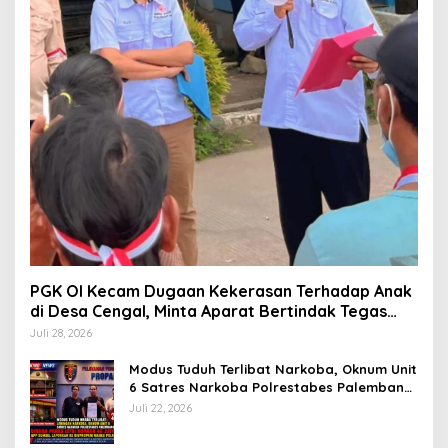
PGK OI Kecam Dugaan Kekerasan Terhadap Anak
di Desa Cengal, Minta Aparat Bertindak Tegas
Jika Terbukti
Juli 28, 2026
Modus Tuduh Terlibat Narkoba, Oknum Unit
6 Satres Narkoba Polrestabes Palembang
Diduga Peras Istri Korban Rp40 Juta, GPP
Juli 22, 2026
Sumsel Lapor ke Divpropam Mabes Polri