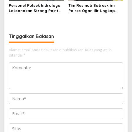
Personel Polsek Indralaya
Tim Resmob Satreskrim
Laksanakan Strong Point
Polres Ogan Ilir Ungkap
Pagi, Wujudkan Kelancaran
Kasus Dugaan Pencurian
Lalu Lintas Saat Jam
dengan Pemberatan, Satu
Masuk Sekolah
Terduga Pelaku Diamankan
Tinggalkan Balasan
Alamat email Anda tidak akan dipublikasikan.
Ruas yang wajib
ditandai
*