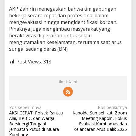
d
AKP Zahirin menegaskan bahwa tim gabungan
b
bekerja secara cepat dan profesional dalam
o
a
mengevakuasi hingga mengidentifikasi korban.
t
Pihaknya juga mengimbau masyarakat yang
y
beraktivitas di perairan untuk selalu
a
mengutamakan keselamatan, terutama saat arus
n
g
sungai sedang deras.(BN)
H
i
Post Views:
318
l
a
n
g
Ikuti Kami
D
i
t
e
N
Pos sebelumnya
Pos berikutnya
m
AKSI CEPAT: Polsek Rantau
Kapolda Sumsel Ikuti Zoom
u
a
Alai, BPBD, dan Warga
Meeting Kapolri, Fokus
k
v
Bersinergi Tangani
Evaluasi Kamtibmas dan
a
Jembatan Putus di Muara
Kelancaran Arus Balik 2026
n
i
Kumbang
T