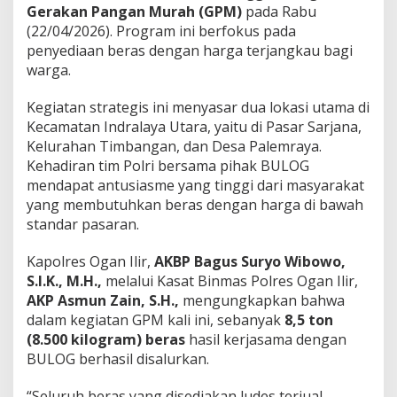
P
Gerakan Pangan Murah (GPM)
pada Rabu
o
(22/04/2026). Program ini berfokus pada
l
penyediaan beras dengan harga terjangkau bagi
r
warga.
e
s
O
Kegiatan strategis ini menyasar dua lokasi utama di
g
Kecamatan Indralaya Utara, yaitu di Pasar Sarjana,
a
Kelurahan Timbangan, dan Desa Palemraya.
n
Kehadiran tim Polri bersama pihak BULOG
I
mendapat antusiasme yang tinggi dari masyarakat
l
i
yang membutuhkan beras dengan harga di bawah
r
standar pasaran.
S
a
Kapolres Ogan Ilir,
AKBP Bagus Suryo Wibowo,
l
S.I.K., M.H.,
melalui Kasat Binmas Polres Ogan Ilir,
u
r
AKP Asmun Zain, S.H.,
mengungkapkan bahwa
k
dalam kegiatan GPM kali ini, sebanyak
8,5 ton
a
(8.500 kilogram) beras
hasil kerjasama dengan
n
BULOG berhasil disalurkan.
8
,
5
“Seluruh beras yang disediakan ludes terjual