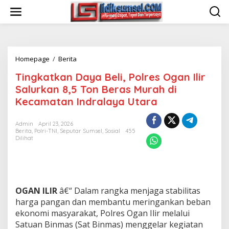
L
e
w
a
t
i
Homepage
/
Berita
T
k
i
e
Tingkatkan Daya Beli, Polres Ogan Ilir
n
k
g
o
Salurkan 8,5 Ton Beras Murah di
k
n
Kecamatan Indralaya Utara
a
t
t
e
k
n
Admin
April 23, 2026
Berita
,
Polri-TNI
,
Seputar Sumsel
,
Sosial
455
a
Dilihat
n
D
a
y
a
B
OGAN ILIR
â€“ Dalam rangka menjaga stabilitas
e
harga pangan dan membantu meringankan beban
l
ekonomi masyarakat, Polres Ogan Ilir melalui
i
Satuan Binmas (Sat Binmas) menggelar kegiatan
,