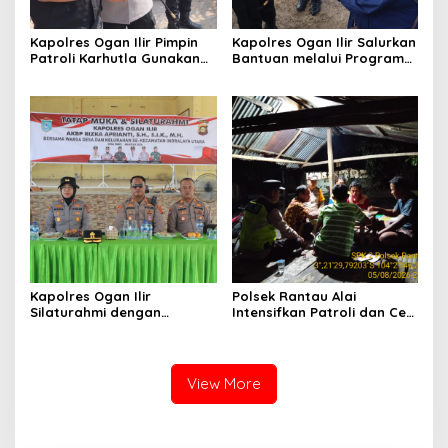
Kapolres Ogan Ilir Pimpin
Kapolres Ogan Ilir Salurkan
Patroli Karhutla Gunakan
Bantuan melalui Program
Drone dan Cek Embung Air,
Mobil Senyum, Wujud
Perkuat Kesiapsiagaan
Kepedulian kepada
Hadapi Musim Kemarau
Masyarakat Desa Parit
Kapolres Ogan Ilir
Polsek Rantau Alai
Silaturahmi dengan
Intensifkan Patroli dan Cek
Masyarakat Indralaya
Pos Satkamling, Perkuat
Utara, Perkuat Sinergi
Sinergi Jaga Kamtibmas
Kamtibmas dan Antisipasi
Karhutla
View More