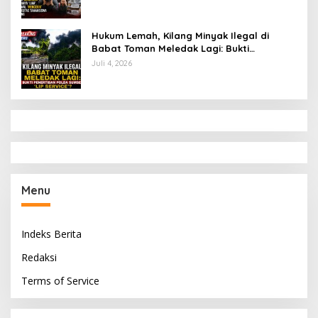
Hukum Lemah, Kilang Minyak Ilegal di
Babat Toman Meledak Lagi: Bukti
Penertiban Polda Sumsel Hanya ‘Lip
Juli 4, 2026
Service’?
Menu
Indeks Berita
Redaksi
Terms of Service