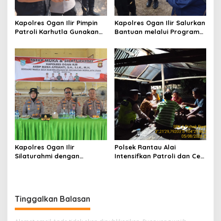
Kapolres Ogan Ilir Pimpin
Kapolres Ogan Ilir Salurkan
Patroli Karhutla Gunakan
Bantuan melalui Program
Drone dan Cek Embung Air,
Mobil Senyum, Wujud
Perkuat Kesiapsiagaan
Kepedulian kepada
Hadapi Musim Kemarau
Masyarakat Desa Parit
Kapolres Ogan Ilir
Polsek Rantau Alai
Silaturahmi dengan
Intensifkan Patroli dan Cek
Masyarakat Indralaya
Pos Satkamling, Perkuat
Utara, Perkuat Sinergi
Sinergi Jaga Kamtibmas
Kamtibmas dan Antisipasi
Karhutla
Tinggalkan Balasan