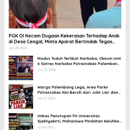
PGK OI Kecam Dugaan Kekerasan Terhadap Anak
di Desa Cengal, Minta Aparat Bertindak Tegas
Jika Terbukti
Juli 28, 2026
Modus Tuduh Terlibat Narkoba, Oknum Unit
6 Satres Narkoba Polrestabes Palembang
Diduga Peras Istri Korban Rp40 Juta, GPP
Juli 22, 2026
Sumsel Lapor ke Divpropam Mabes Polri
Warga Palembang Lega, Area Parkir
Polrestabes Kini Bersih dari Jukir Liar dan
Gratis
Juli 17, 2026
Imbas Penutupan FH Universitas
Sjakhyakirti, Mahasiswa Pindahan Keluhkan
Birokrasi Ruwet di Universitas Tamansiswa
Juli 8, 2026