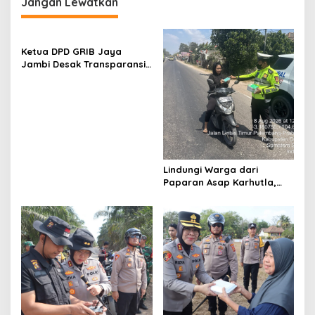
g
Jangan Lewatkan
a
s
Ketua DPD GRIB Jaya
i
Jambi Desak Transparansi
p
Tata Kelola Pemerintahan,
Minta Dugaan
o
Penyimpangan Diusut
s
Sesuai Hukum
Lindungi Warga dari
Paparan Asap Karhutla,
Polres Ogan Ilir Bagikan
Masker dan Atur Lalu Lintas
di Lokasi Kebakaran