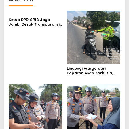
Ketua DPD GRIB Jaya
Jambi Desak Transparansi
Tata Kelola Pemerintahan,
Minta Dugaan
Penyimpangan Diusut
Sesuai Hukum
Lindungi Warga dari
Paparan Asap Karhutla,
Polres Ogan Ilir Bagikan
Masker dan Atur Lalu Lintas
di Lokasi Kebakaran