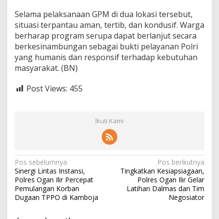
n
Selama pelaksanaan GPM di dua lokasi tersebut,
d
situasi terpantau aman, tertib, dan kondusif. Warga
r
a
berharap program serupa dapat berlanjut secara
l
berkesinambungan sebagai bukti pelayanan Polri
a
yang humanis dan responsif terhadap kebutuhan
y
masyarakat. (BN)
a
U
t
Post Views:
455
a
r
a
Ikuti Kami
N
Pos sebelumnya
Pos berikutnya
Sinergi Lintas Instansi,
Tingkatkan Kesiapsiagaan,
a
Polres Ogan Ilir Percepat
Polres Ogan Ilir Gelar
v
Pemulangan Korban
Latihan Dalmas dan Tim
Dugaan TPPO di Kamboja
Negosiator
i