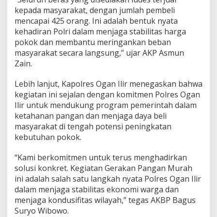
T
kepada masyarakat, dengan jumlah pembeli
o
mencapai 425 orang. Ini adalah bentuk nyata
n
kehadiran Polri dalam menjaga stabilitas harga
B
e
pokok dan membantu meringankan beban
r
masyarakat secara langsung,” ujar AKP Asmun
a
Zain.
s
M
Lebih lanjut, Kapolres Ogan Ilir menegaskan bahwa
u
r
kegiatan ini sejalan dengan komitmen Polres Ogan
a
Ilir untuk mendukung program pemerintah dalam
h
ketahanan pangan dan menjaga daya beli
d
masyarakat di tengah potensi peningkatan
i
kebutuhan pokok.
K
e
c
“Kami berkomitmen untuk terus menghadirkan
a
solusi konkret. Kegiatan Gerakan Pangan Murah
m
ini adalah salah satu langkah nyata Polres Ogan Ilir
a
dalam menjaga stabilitas ekonomi warga dan
t
a
menjaga kondusifitas wilayah,” tegas AKBP Bagus
n
Suryo Wibowo.
I