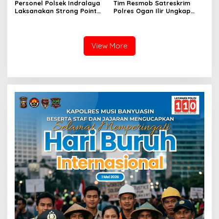
Personel Polsek Indralaya
Tim Resmob Satreskrim
Laksanakan Strong Point
Polres Ogan Ilir Ungkap
Pagi, Wujudkan Kelancaran
Kasus Dugaan Pencurian
Lalu Lintas Saat Jam
dengan Pemberatan, Satu
Masuk Sekolah
Terduga Pelaku Diamankan
View More