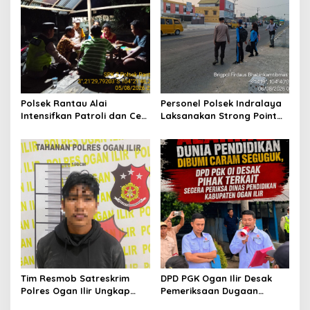
p
o
s
Polsek Rantau Alai
Personel Polsek Indralaya
Intensifkan Patroli dan Cek
Laksanakan Strong Point
Pos Satkamling, Perkuat
Pagi, Wujudkan Kelancaran
Sinergi Jaga Kamtibmas
Lalu Lintas Saat Jam
Masuk Sekolah
Tim Resmob Satreskrim
DPD PGK Ogan Ilir Desak
Polres Ogan Ilir Ungkap
Pemeriksaan Dugaan
Kasus Dugaan Pencurian
Pungutan Dana BOS dan