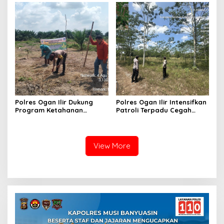
Terduga Pelaku Diamankan
Proses Berjalan
Transparan
Polres Ogan Ilir Dukung
Polres Ogan Ilir Intensifkan
Program Ketahanan
Patroli Terpadu Cegah
Pangan, Bhabinkamtibmas
Karhutla di Desa Belanti
Hadiri Penanaman Jagung
Pipil di Desa Sungai
Rambutan
View More