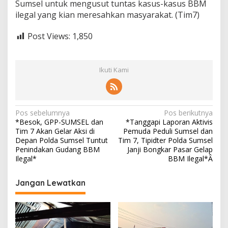
Sumsel untuk mengusut tuntas kasus-kasus BBM
s
ilegal yang kian meresahkan masyarakat. (Tim7)
a
t
a
Post Views:
1,850
s
G
u
Ikuti Kami
d
a
n
g
B
N
Pos sebelumnya
Pos berikutnya
B
*Besok, GPP-SUMSEL dan
*Tanggapi Laporan Aktivis
a
M
Tim 7 Akan Gelar Aksi di
Pemuda Peduli Sumsel dan
I
v
Depan Polda Sumsel Tuntut
Tim 7, Tipidter Polda Sumsel
l
Penindakan Gudang BBM
Janji Bongkar Pasar Gelap
e
i
Ilegal*
BBM Ilegal*Â
g
g
a
l
Jangan Lewatkan
a
*
s
i