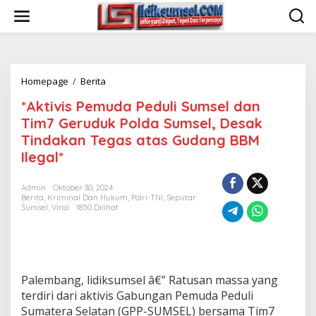
L
e
w
a
t
i
Homepage
/
Berita
*
k
A
e
*Aktivis Pemuda Peduli Sumsel dan
k
k
t
o
Tim7 Geruduk Polda Sumsel, Desak
i
n
Tindakan Tegas atas Gudang BBM
v
t
Ilegal*
i
e
s
n
P
Admin
Oktober 30, 2024
e
Berita
,
Kriminal Dan Hukum
,
Polri-TNI
,
Seputar
m
Sumsel
,
Viral
1850 Dilihat
u
d
a
P
e
Palembang, lidiksumsel â€” Ratusan massa yang
d
terdiri dari aktivis Gabungan Pemuda Peduli
u
Sumatera Selatan (GPP-SUMSEL) bersama Tim7
l