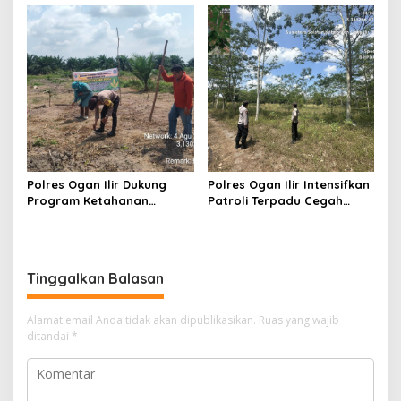
dengan Pemberatan, Satu
Sertifikasi Guru, Minta
Terduga Pelaku Diamankan
Proses Berjalan
Transparan
Polres Ogan Ilir Dukung
Polres Ogan Ilir Intensifkan
Program Ketahanan
Patroli Terpadu Cegah
Pangan, Bhabinkamtibmas
Karhutla di Desa Belanti
Hadiri Penanaman Jagung
Pipil di Desa Sungai
Rambutan
Tinggalkan Balasan
Alamat email Anda tidak akan dipublikasikan.
Ruas yang wajib
ditandai
*