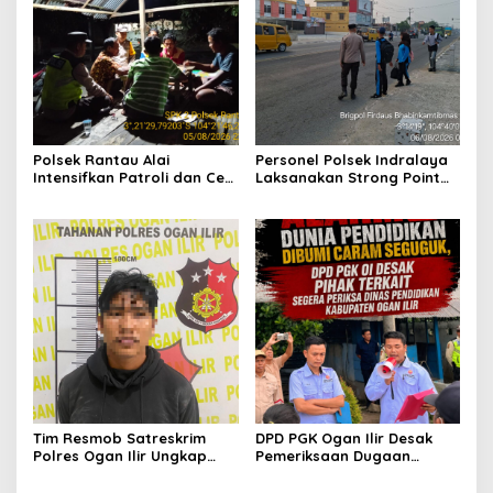
Polsek Rantau Alai
Personel Polsek Indralaya
Intensifkan Patroli dan Cek
Laksanakan Strong Point
Pos Satkamling, Perkuat
Pagi, Wujudkan Kelancaran
Sinergi Jaga Kamtibmas
Lalu Lintas Saat Jam
Masuk Sekolah
Tim Resmob Satreskrim
DPD PGK Ogan Ilir Desak
Polres Ogan Ilir Ungkap
Pemeriksaan Dugaan
Kasus Dugaan Pencurian
Pungutan Dana BOS dan
dengan Pemberatan, Satu
Sertifikasi Guru, Minta