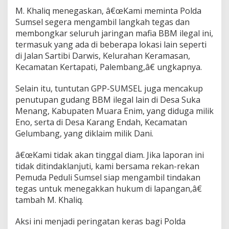
a
M. Khaliq menegaskan, â€œKami meminta Polda
S
Sumsel segera mengambil langkah tegas dan
u
membongkar seluruh jaringan mafia BBM ilegal ini,
m
s
termasuk yang ada di beberapa lokasi lain seperti
e
di Jalan Sartibi Darwis, Kelurahan Keramasan,
l
Kecamatan Kertapati, Palembang,â€ ungkapnya.
,
D
Selain itu, tuntutan GPP-SUMSEL juga mencakup
e
s
penutupan gudang BBM ilegal lain di Desa Suka
a
Menang, Kabupaten Muara Enim, yang diduga milik
k
Eno, serta di Desa Karang Endah, Kecamatan
T
Gelumbang, yang diklaim milik Dani.
i
n
d
â€œKami tidak akan tinggal diam. Jika laporan ini
a
tidak ditindaklanjuti, kami bersama rekan-rekan
k
Pemuda Peduli Sumsel siap mengambil tindakan
a
tegas untuk menegakkan hukum di lapangan,â€
n
tambah M. Khaliq.
T
e
g
Aksi ini menjadi peringatan keras bagi Polda
a