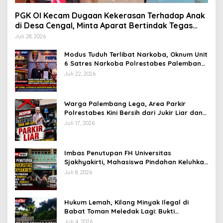
PGK OI Kecam Dugaan Kekerasan Terhadap Anak
di Desa Cengal, Minta Aparat Bertindak Tegas
Jika Terbukti
Juli 28, 2026
Modus Tuduh Terlibat Narkoba, Oknum Unit
6 Satres Narkoba Polrestabes Palembang
Diduga Peras Istri Korban Rp40 Juta, GPP
Juli 22, 2026
Sumsel Lapor ke Divpropam Mabes Polri
Warga Palembang Lega, Area Parkir
Polrestabes Kini Bersih dari Jukir Liar dan
Gratis
Juli 17, 2026
Imbas Penutupan FH Universitas
Sjakhyakirti, Mahasiswa Pindahan Keluhkan
Birokrasi Ruwet di Universitas Tamansiswa
Juli 8, 2026
Hukum Lemah, Kilang Minyak Ilegal di
Babat Toman Meledak Lagi: Bukti
Penertiban Polda Sumsel Hanya ‘Lip
Juli 4, 2026