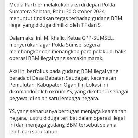
i
Media Partner melakukan aksi di depan Polda
S
Sumatera Selatan, Rabu 30 Oktober 2024,
u
menuntut tindakan tegas terhadap gudang BBM
m
ilegal yang diduga dimiliki oleh TF dan S.
s
e
l
Dalam aksi ini, M. Khaliq, Ketua GPP-SUMSEL,
d
menyerukan agar Polda Sumsel segera
a
membongkar dan menangkap para pelaku di balik
n
operasi BBM ilegal yang semakin marak.
T
i
m
Aksi ini berfokus pada gudang BBM ilegal yang
7
berada di Desa Babatan Saudagar, Kecamatan
G
Pemulutan, Kabupaten Ogan Ilir. Lokasi ini
e
dikomandoi oleh oknum YS, yang diketahui sebagai
r
u
pegawai di salah satu lembaga negara.
d
u
YS, yang seharusnya bertugas menjaga keamanan
k
negara, justru diduga terlibat dalam operasi ilegal
P
ini dan menjaga gudang BBM tersebut selama
o
l
lebih dari satu tahun.
d