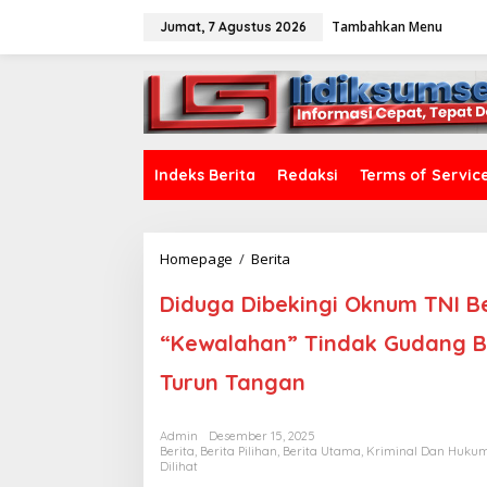
L
Tambahkan Menu
e
Jumat, 7 Agustus 2026
w
a
tutup
t
i
k
e
k
Indeks Berita
Redaksi
Terms of Servic
o
n
t
e
Homepage
/
Berita
D
n
i
d
Diduga Dibekingi Oknum TNI 
u
g
“Kewalahan” Tindak Gudang BB
a
D
Turun Tangan
i
b
e
Admin
Desember 15, 2025
Berita
,
Berita Pilihan
,
Berita Utama
,
Kriminal Dan Huku
k
Dilihat
i