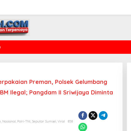
e
Berpakaian Preman, Polsek Gelumbang
M Ilegal; Pangdam II Sriwijaya Diminta
m
,
Nasional
,
Polri-TNI
,
Seputar Sumsel
,
Viral
858