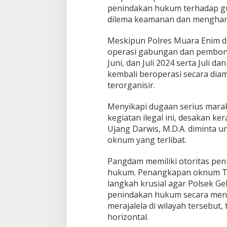
;
penindakan hukum terhadap gud
P
dilema keamanan dan mengham
a
n
Meskipun Polres Muara Enim d
g
operasi gabungan dan pembon
d
a
Juni, dan Juli 2024 serta Juli da
m
kembali beroperasi secara dia
I
terorganisir.
I
S
Menyikapi dugaan serius mara
r
i
kegiatan ilegal ini, desakan ke
w
Ujang Darwis, M.D.A. diminta 
i
oknum yang terlibat.
j
a
Pangdam memiliki otoritas pe
y
a
hukum. Penangkapan oknum TN
D
langkah krusial agar Polsek 
i
penindakan hukum secara men
m
merajalela di wilayah tersebut,
i
horizontal.
n
t