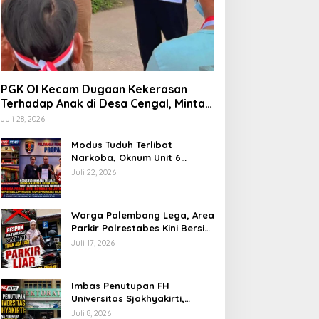
PGK OI Kecam Dugaan Kekerasan
Terhadap Anak di Desa Cengal, Minta
Aparat Bertindak Tegas Jika Terbukti
Juli 28, 2026
Modus Tuduh Terlibat
Narkoba, Oknum Unit 6
Satres Narkoba Polrestabes
Juli 22, 2026
Palembang Diduga Peras Istri
Korban Rp40 Juta, GPP
Sumsel Lapor ke Divpropam
Warga Palembang Lega, Area
Mabes Polri
Parkir Polrestabes Kini Bersih
dari Jukir Liar dan Gratis
Juli 17, 2026
Imbas Penutupan FH
Universitas Sjakhyakirti,
Mahasiswa Pindahan
Juli 8, 2026