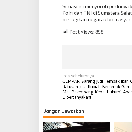
a
Situasi ini menyoroti perlunya 
T
Polri dan TNI di Sumatera Sel
u
merugikan negara dan masyara
r
u
n
Post Views:
858
T
a
n
g
a
n
N
Pos sebelumnya
GEMPAR! Sarang Judi Tembak Ikan 
a
Ratusan Juta Rupiah Berkedok Game
v
Mall Palembang ‘Kebal Hukum’, Apar
Dipertanyakan!
i
g
Jangan Lewatkan
a
s