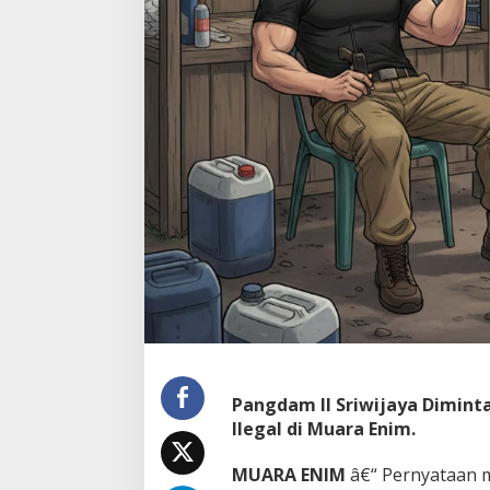
a
n
,
P
o
l
s
e
k
G
e
l
u
m
b
a
n
g
"
K
Pangdam II Sriwijaya Diminta 
e
w
Ilegal di Muara Enim.
a
l
MUARA ENIM
â€“ Pernyataan m
a