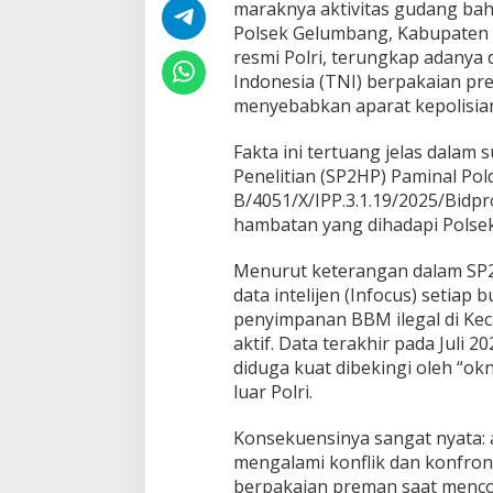
maraknya aktivitas gudang bah
h
Polsek Gelumbang, Kabupaten 
a
n
resmi Polri, terungkap adanya
"
Indonesia (TNI) berpakaian pr
T
menyebabkan aparat kepolisia
i
n
Fakta ini tertuang jelas dala
d
a
Penelitian (SP2HP) Paminal Po
k
B/4051/X/IPP.3.1.19/2025/Bidp
G
hambatan yang dihadapi Polse
u
d
Menurut keterangan dalam SP2
a
n
data intelijen (Infocus) setia
g
penyimpanan BBM ilegal di Kec
B
aktif. Data terakhir pada Jul
B
diduga kuat dibekingi oleh “ok
M
I
luar Polri.
l
e
Konsekuensinya sangat nyata: 
g
mengalami konflik dan konfro
a
berpakaian preman saat menc
l