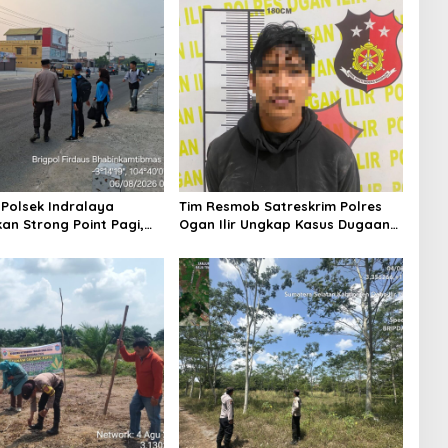
 Polsek Indralaya
Tim Resmob Satreskrim Polres
an Strong Point Pagi,
Ogan Ilir Ungkap Kasus Dugaan
 Kelancaran Lalu Lintas
Pencurian dengan Pemberatan,
 Masuk Sekolah
Satu Terduga Pelaku Diamankan