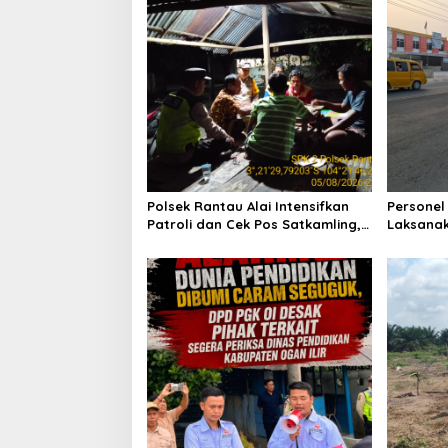
i
p
o
s
Polsek Rantau Alai Intensifkan
Personel
Patroli dan Cek Pos Satkamling,
Laksanak
Perkuat Sinergi Jaga Kamtibmas
Wujudkan
Saat Jam