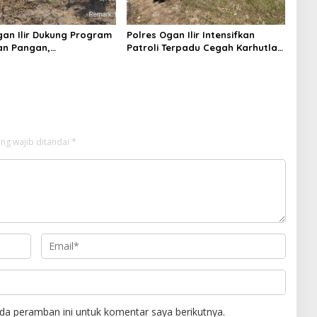
gan Ilir Dukung Program
Polres Ogan Ilir Intensifkan
an Pangan,
Patroli Terpadu Cegah Karhutla
mtibmas Hadiri
di Desa Belanti
n Jagung Pipil di Desa
Rambutan
ng wajib ditandai
*
da peramban ini untuk komentar saya berikutnya.