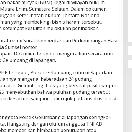
an bakar minyak (BBM) ilegal di wilayah hukum
Muara Enim, Sumatera Selatan. Dalam dokumen
 dugaan keterlibatan oknum Tentara Nasional
eman yang membekingi bisnis haram tersebut,
n setempat kesulitan melakukan penindakan.
m surat resmi Surat Pemberitahuan Perkembangan Hasil
lda Sumsel nomor
ropam. Dokumen tersebut menguraikan secara rinci
k Gelumbang di lapangan.
HP tersebut, Polsek Gelumbang rutin melaporkan
p bulannya mengenai keberadaan 24 gudang
amatan Gelumbang, baik yang bersifat pasif maupun
i 2025 menyebutkan bahwa puluhan gudang tersebut
num kesatuan samping”, merujuk pada institusi lain di
anggota Polsek Gelumbang di lapangan seringkali
ntasi langsung dengan oknum anggota TNI AD
oba memberikan himbauan penutupan atau