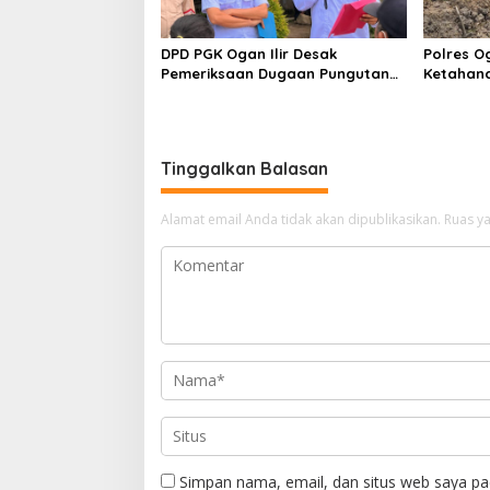
DPD PGK Ogan Ilir Desak
Polres O
Pemeriksaan Dugaan Pungutan
Ketahan
Dana BOS dan Sertifikasi Guru,
Bhabinka
Minta Proses Berjalan
Penanama
Transparan
Sungai 
Tinggalkan Balasan
Alamat email Anda tidak akan dipublikasikan.
Ruas ya
Simpan nama, email, dan situs web saya pa