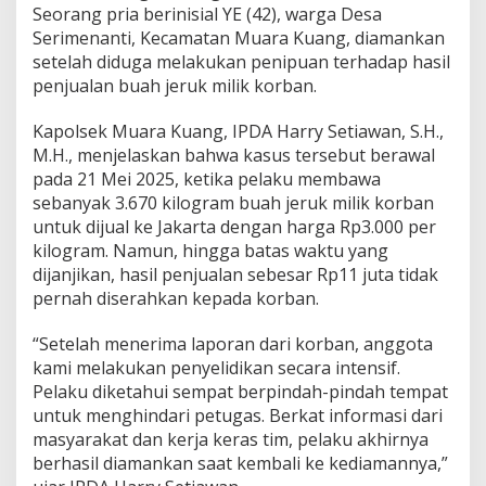
a
Seorang pria berinisial YE (42), warga Desa
n
Serimenanti, Kecamatan Muara Kuang, diamankan
P
setelah diduga melakukan penipuan terhadap hasil
e
penjualan buah jeruk milik korban.
n
j
u
Kapolsek Muara Kuang, IPDA Harry Setiawan, S.H.,
a
M.H., menjelaskan bahwa kasus tersebut berawal
l
pada 21 Mei 2025, ketika pelaku membawa
a
sebanyak 3.670 kilogram buah jeruk milik korban
n
untuk dijual ke Jakarta dengan harga Rp3.000 per
J
e
kilogram. Namun, hingga batas waktu yang
r
dijanjikan, hasil penjualan sebesar Rp11 juta tidak
u
pernah diserahkan kepada korban.
k
,
“Setelah menerima laporan dari korban, anggota
P
o
kami melakukan penyelidikan secara intensif.
l
Pelaku diketahui sempat berpindah-pindah tempat
s
untuk menghindari petugas. Berkat informasi dari
e
masyarakat dan kerja keras tim, pelaku akhirnya
k
M
berhasil diamankan saat kembali ke kediamannya,”
u