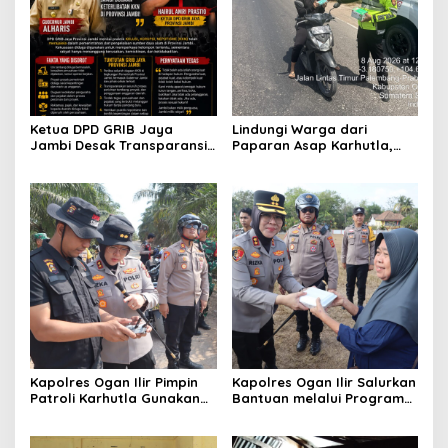
Ketua DPD GRIB Jaya
Lindungi Warga dari
Jambi Desak Transparansi
Paparan Asap Karhutla,
Tata Kelola Pemerintahan,
Polres Ogan Ilir Bagikan
Minta Dugaan
Masker dan Atur Lalu Lintas
Penyimpangan Diusut
di Lokasi Kebakaran
Sesuai Hukum
Kapolres Ogan Ilir Pimpin
Kapolres Ogan Ilir Salurkan
Patroli Karhutla Gunakan
Bantuan melalui Program
Drone dan Cek Embung Air,
Mobil Senyum, Wujud
Perkuat Kesiapsiagaan
Kepedulian kepada
Hadapi Musim Kemarau
Masyarakat Desa Parit