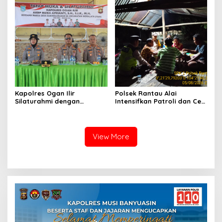
Kapolres Ogan Ilir
Polsek Rantau Alai
Silaturahmi dengan
Intensifkan Patroli dan Cek
Masyarakat Indralaya
Pos Satkamling, Perkuat
Utara, Perkuat Sinergi
Sinergi Jaga Kamtibmas
Kamtibmas dan Antisipasi
Karhutla
View More