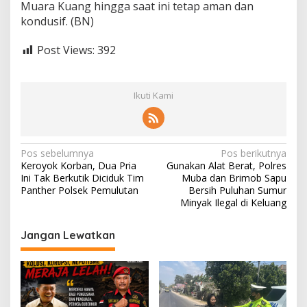
Muara Kuang hingga saat ini tetap aman dan
u
kondusif. (BN)
Post Views:
392
Ikuti Kami
N
Pos sebelumnya
Pos berikutnya
Keroyok Korban, Dua Pria
Gunakan Alat Berat, Polres
a
Ini Tak Berkutik Diciduk Tim
Muba dan Brimob Sapu
v
Panther Polsek Pemulutan
Bersih Puluhan Sumur
Minyak Ilegal di Keluang
i
g
Jangan Lewatkan
a
s
i