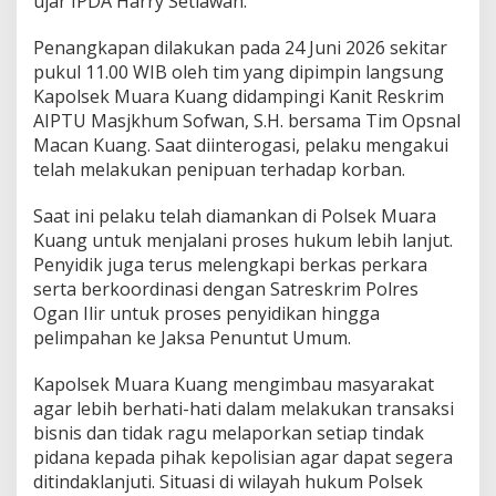
ujar IPDA Harry Setiawan.
a
r
Penangkapan dilakukan pada 24 Juni 2026 sekitar
a
pukul 11.00 WIB oleh tim yang dipimpin langsung
K
u
Kapolsek Muara Kuang didampingi Kanit Reskrim
a
AIPTU Masjkhum Sofwan, S.H. bersama Tim Opsnal
n
Macan Kuang. Saat diinterogasi, pelaku mengakui
g
telah melakukan penipuan terhadap korban.
B
e
k
Saat ini pelaku telah diamankan di Polsek Muara
u
Kuang untuk menjalani proses hukum lebih lanjut.
k
Penyidik juga terus melengkapi berkas perkara
S
serta berkoordinasi dengan Satreskrim Polres
e
Ogan Ilir untuk proses penyidikan hingga
o
r
pelimpahan ke Jaksa Penuntut Umum.
a
n
Kapolsek Muara Kuang mengimbau masyarakat
g
agar lebih berhati-hati dalam melakukan transaksi
P
bisnis dan tidak ragu melaporkan setiap tindak
e
l
pidana kepada pihak kepolisian agar dapat segera
a
ditindaklanjuti. Situasi di wilayah hukum Polsek
k