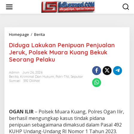
L
e
w
a
t
i
Homepage
/
Berita
D
k
i
e
Diduga Lakukan Penipuan Penjualan
d
k
u
o
Jeruk, Polsek Muara Kuang Bekuk
g
n
Seorang Pelaku
a
t
L
e
a
n
Admin
Juni 26, 2026
Berita
,
Kriminal Dan Hukum
,
Polri-TNI
,
Seputar
k
Sumsel
392 Dilihat
u
k
a
n
P
e
OGAN ILIR
– Polsek Muara Kuang, Polres Ogan Ilir,
n
berhasil mengungkap kasus tindak pidana
i
penipuan sebagaimana dimaksud dalam Pasal 492
p
KUHP Undang-Undang RI Nomor 1 Tahun 2023.
u