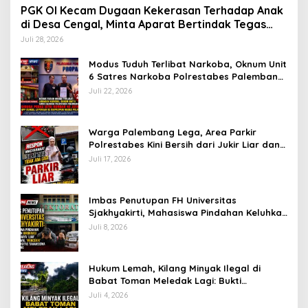
PGK OI Kecam Dugaan Kekerasan Terhadap Anak
di Desa Cengal, Minta Aparat Bertindak Tegas
Jika Terbukti
Juli 28, 2026
Modus Tuduh Terlibat Narkoba, Oknum Unit
6 Satres Narkoba Polrestabes Palembang
Diduga Peras Istri Korban Rp40 Juta, GPP
Juli 22, 2026
Sumsel Lapor ke Divpropam Mabes Polri
Warga Palembang Lega, Area Parkir
Polrestabes Kini Bersih dari Jukir Liar dan
Gratis
Juli 17, 2026
Imbas Penutupan FH Universitas
Sjakhyakirti, Mahasiswa Pindahan Keluhkan
Birokrasi Ruwet di Universitas Tamansiswa
Juli 8, 2026
Hukum Lemah, Kilang Minyak Ilegal di
Babat Toman Meledak Lagi: Bukti
Penertiban Polda Sumsel Hanya ‘Lip
Juli 4, 2026
Service’?