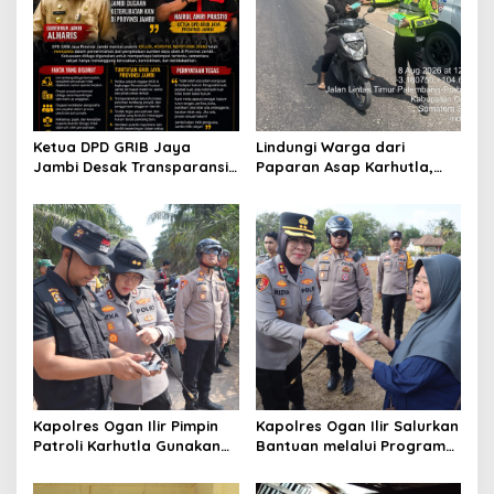
p
o
s
Ketua DPD GRIB Jaya
Lindungi Warga dari
Jambi Desak Transparansi
Paparan Asap Karhutla,
Tata Kelola Pemerintahan,
Polres Ogan Ilir Bagikan
Minta Dugaan
Masker dan Atur Lalu Lintas
Penyimpangan Diusut
di Lokasi Kebakaran
Sesuai Hukum
Kapolres Ogan Ilir Pimpin
Kapolres Ogan Ilir Salurkan
Patroli Karhutla Gunakan
Bantuan melalui Program
Drone dan Cek Embung Air,
Mobil Senyum, Wujud
Perkuat Kesiapsiagaan
Kepedulian kepada