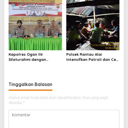
Hadapi Musim Kemarau
Masyarakat Desa Parit
Kapolres Ogan Ilir
Polsek Rantau Alai
Silaturahmi dengan
Intensifkan Patroli dan Cek
Masyarakat Indralaya
Pos Satkamling, Perkuat
Utara, Perkuat Sinergi
Sinergi Jaga Kamtibmas
Kamtibmas dan Antisipasi
Karhutla
Tinggalkan Balasan
Alamat email Anda tidak akan dipublikasikan.
Ruas yang wajib
ditandai
*