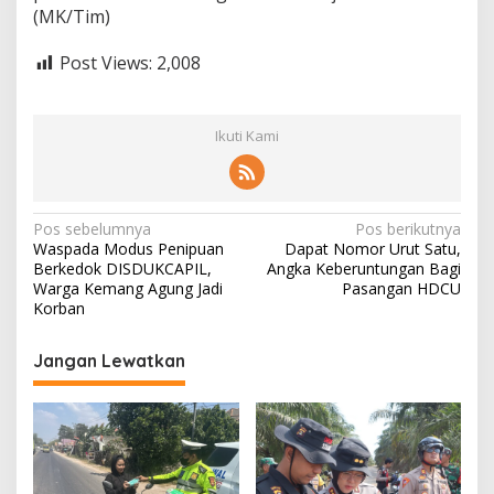
(MK/Tim)
Post Views:
2,008
Ikuti Kami
N
Pos sebelumnya
Pos berikutnya
Waspada Modus Penipuan
Dapat Nomor Urut Satu,
a
Berkedok DISDUKCAPIL,
Angka Keberuntungan Bagi
v
Warga Kemang Agung Jadi
Pasangan HDCU
Korban
i
g
Jangan Lewatkan
a
s
i
p