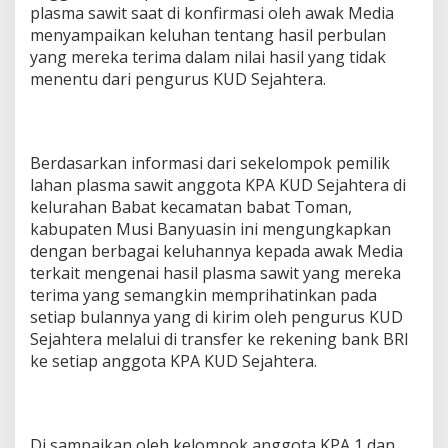
plasma sawit saat di konfirmasi oleh awak Media
H
a
menyampaikan keluhan tentang hasil perbulan
s
yang mereka terima dalam nilai hasil yang tidak
i
menentu dari pengurus KUD Sejahtera.
l
S
a
w
i
Berdasarkan informasi dari sekelompok pemilik
t
lahan plasma sawit anggota KPA KUD Sejahtera di
W
kelurahan Babat kecamatan babat Toman,
a
kabupaten Musi Banyuasin ini mengungkapkan
r
g
dengan berbagai keluhannya kepada awak Media
a
terkait mengenai hasil plasma sawit yang mereka
terima yang semangkin memprihatinkan pada
setiap bulannya yang di kirim oleh pengurus KUD
Sejahtera melalui di transfer ke rekening bank BRI
ke setiap anggota KPA KUD Sejahtera.
Di sampaikan oleh kelompok anggota KPA 1 dan