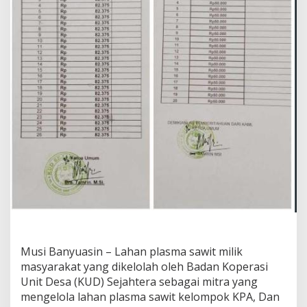
B
a
d
a
n
K
o
p
e
r
a
s
i
U
n
i
t
D
e
s
Musi Banyuasin – Lahan plasma sawit milik
a
masyarakat yang dikelolah oleh Badan Koperasi
D
i
Unit Desa (KUD) Sejahtera sebagai mitra yang
K
mengelola lahan plasma sawit kelompok KPA, Dan
e