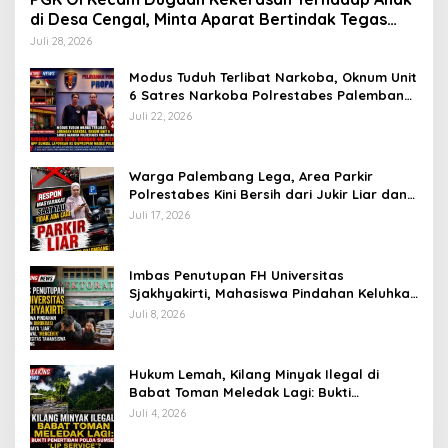
di Desa Cengal, Minta Aparat Bertindak Tegas
Jika Terbukti
Juli 28, 2026
Modus Tuduh Terlibat Narkoba, Oknum Unit
6 Satres Narkoba Polrestabes Palembang
Diduga Peras Istri Korban Rp40 Juta, GPP
Juli 22, 2026
Sumsel Lapor ke Divpropam Mabes Polri
Warga Palembang Lega, Area Parkir
Polrestabes Kini Bersih dari Jukir Liar dan
Gratis
Juli 17, 2026
Imbas Penutupan FH Universitas
Sjakhyakirti, Mahasiswa Pindahan Keluhkan
Birokrasi Ruwet di Universitas Tamansiswa
Juli 8, 2026
Hukum Lemah, Kilang Minyak Ilegal di
Babat Toman Meledak Lagi: Bukti
Penertiban Polda Sumsel Hanya ‘Lip
Juli 4, 2026
Service’?