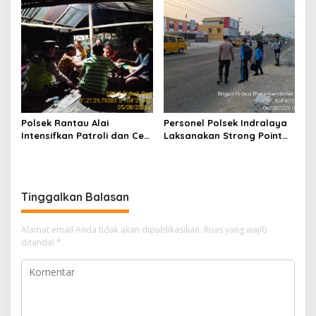
Karhutla
Polsek Rantau Alai
Personel Polsek Indralaya
Intensifkan Patroli dan Cek
Laksanakan Strong Point
Pos Satkamling, Perkuat
Pagi, Wujudkan Kelancaran
Sinergi Jaga Kamtibmas
Lalu Lintas Saat Jam
Masuk Sekolah
Tinggalkan Balasan
Alamat email Anda tidak akan dipublikasikan.
Ruas yang wajib
ditandai
*