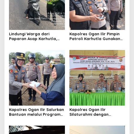
Lindungi Warga dari
Kapolres Ogan Ilir Pimpin
Paparan Asap Karhutla,
Patroli Karhutla Gunakan
Polres Ogan Ilir Bagikan
Drone dan Cek Embung Air,
Masker dan Atur Lalu Lintas
Perkuat Kesiapsiagaan
di Lokasi Kebakaran
Hadapi Musim Kemarau
Kapolres Ogan Ilir Salurkan
Kapolres Ogan Ilir
Bantuan melalui Program
Silaturahmi dengan
Mobil Senyum, Wujud
Masyarakat Indralaya
Kepedulian kepada
Utara, Perkuat Sinergi
Masyarakat Desa Parit
Kamtibmas dan Antisipasi
Karhutla