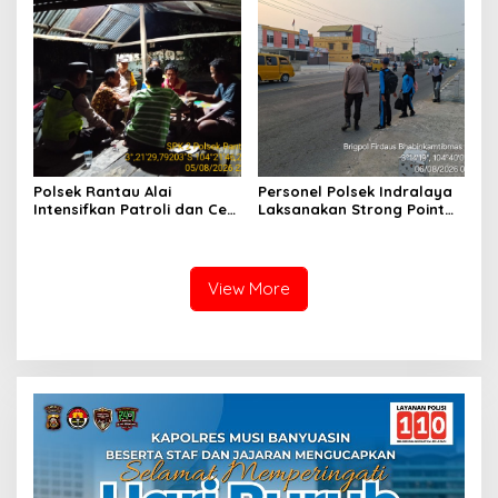
Polsek Rantau Alai
Personel Polsek Indralaya
Intensifkan Patroli dan Cek
Laksanakan Strong Point
Pos Satkamling, Perkuat
Pagi, Wujudkan Kelancaran
Sinergi Jaga Kamtibmas
Lalu Lintas Saat Jam
Masuk Sekolah
View More