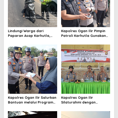
o
s
Lindungi Warga dari
Kapolres Ogan Ilir Pimpin
Paparan Asap Karhutla,
Patroli Karhutla Gunakan
Polres Ogan Ilir Bagikan
Drone dan Cek Embung Air,
Masker dan Atur Lalu Lintas
Perkuat Kesiapsiagaan
di Lokasi Kebakaran
Hadapi Musim Kemarau
Kapolres Ogan Ilir Salurkan
Kapolres Ogan Ilir
Bantuan melalui Program
Silaturahmi dengan
Mobil Senyum, Wujud
Masyarakat Indralaya
Kepedulian kepada
Utara, Perkuat Sinergi
Masyarakat Desa Parit
Kamtibmas dan Antisipasi