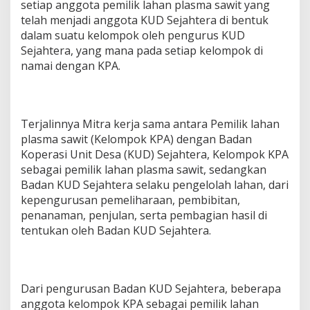
setiap anggota pemilik lahan plasma sawit yang
c
telah menjadi anggota KUD Sejahtera di bentuk
a
m
dalam suatu kelompok oleh pengurus KUD
a
Sejahtera, yang mana pada setiap kelompok di
t
namai dengan KPA.
a
n
B
a
b
Terjalinnya Mitra kerja sama antara Pemilik lahan
a
plasma sawit (Kelompok KPA) dengan Badan
t
Koperasi Unit Desa (KUD) Sejahtera, Kelompok KPA
T
sebagai pemilik lahan plasma sawit, sedangkan
o
m
Badan KUD Sejahtera selaku pengelolah lahan, dari
a
kepengurusan pemeliharaan, pembibitan,
n
penanaman, penjulan, serta pembagian hasil di
G
tentukan oleh Badan KUD Sejahtera.
e
l
a
p
k
Dari pengurusan Badan KUD Sejahtera, beberapa
a
anggota kelompok KPA sebagai pemilik lahan
n