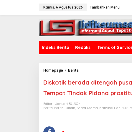
L
Tambahkan Menu
e
Kamis, 6 Agustus 2026
w
a
tutup
t
i
k
e
k
Indeks Berita
Redaksi
Terms of Servic
o
n
t
e
Homepage
/
Berita
D
n
i
s
Diskotik berada ditengah pus
k
o
Tempat Tindak Pidana prostit
t
i
Editor
Januari 30, 2024
k
Berita
,
Berita Pilihan
,
Berita Utama
,
Kriminal Dan Huku
b
e
r
a