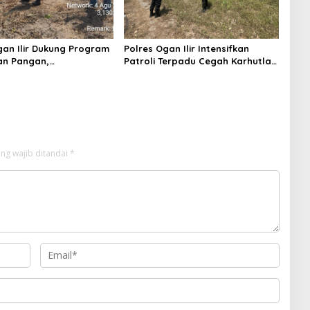
gan Ilir Dukung Program
Polres Ogan Ilir Intensifkan
an Pangan,
Patroli Terpadu Cegah Karhutla
mtibmas Hadiri
di Desa Belanti
n Jagung Pipil di Desa
Rambutan
ng wajib ditandai
*