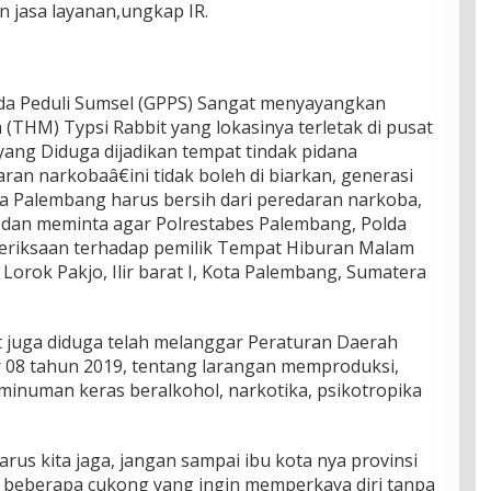
n jasa layanan,ungkap IR.
a Peduli Sumsel (GPPS) Sangat menyayangkan
THM) Typsi Rabbit yang lokasinya terletak di pusat
ang Diduga dijadikan tempat tindak pidana
n narkobaâ€ini tidak boleh di biarkan, generasi
a Palembang harus bersih dari peredaran narkoba,
 dan meminta agar Polrestabes Palembang, Polda
riksaan terhadap pemilik Tempat Hiburan Malam
, Lorok Pakjo, Ilir barat I, Kota Palembang, Sumatera
t juga diduga telah melanggar Peraturan Daerah
 08 tahun 2019, tentang larangan memproduksi,
numan keras beralkohol, narkotika, psikotropika
rus kita jaga, jangan sampai ibu kota nya provinsi
eh beberapa cukong yang ingin memperkaya diri tanpa