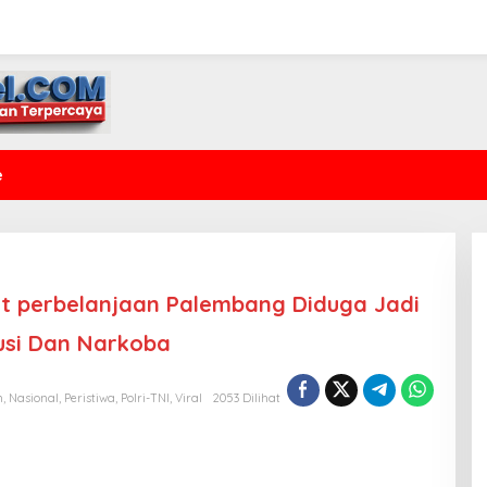
e
at perbelanjaan Palembang Diduga Jadi
usi Dan Narkoba
m
,
Nasional
,
Peristiwa
,
Polri-TNI
,
Viral
2053 Dilihat