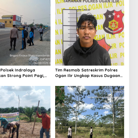
 Polsek Indralaya
Tim Resmob Satreskrim Polres
an Strong Point Pagi,
Ogan Ilir Ungkap Kasus Dugaan
 Kelancaran Lalu Lintas
Pencurian dengan Pemberatan,
 Masuk Sekolah
Satu Terduga Pelaku Diamankan