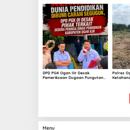
Saat Jam
DPD PGK Ogan Ilir Desak
Polres O
Pemeriksaan Dugaan Pungutan
Ketahan
Dana BOS dan Sertifikasi Guru,
Bhabinka
Minta Proses Berjalan
Penanama
Transparan
Sungai 
Menu