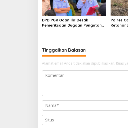
DPD PGK Ogan Ilir Desak
Polres O
Pemeriksaan Dugaan Pungutan
Ketahan
Dana BOS dan Sertifikasi Guru,
Bhabinka
Minta Proses Berjalan
Penanama
Transparan
Sungai 
Tinggalkan Balasan
Alamat email Anda tidak akan dipublikasikan.
Ruas ya