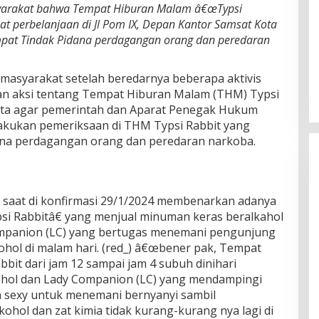
syarakat bahwa Tempat Hiburan Malam â€œTypsi
sat perbelanjaan di Jl Pom IX, Depan Kantor Samsat Kota
pat Tindak Pidana perdagangan orang dan peredaran
masyarakat setelah beredarnya beberapa aktivis
n aksi tentang Tempat Hiburan Malam (THM) Typsi
ta agar pemerintah dan Aparat Penegak Hukum
lakukan pemeriksaan di THM Typsi Rabbit yang
dana perdagangan orang dan peredaran narkoba.
ar saat di konfirmasi 29/1/2024 membenarkan adanya
i Rabbitâ€ yang menjual minuman keras beralkahol
mpanion (LC) yang bertugas menemani pengunjung
hol di malam hari. (red_) â€œbener pak, Tempat
bit dari jam 12 sampai jam 4 subuh dinihari
hol dan Lady Companion (LC) yang mendampingi
 sexy untuk menemani bernyanyi sambil
ol dan zat kimia tidak kurang-kurang nya lagi di