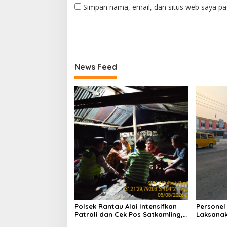
Simpan nama, email, dan situs web saya pa
News Feed
Polsek Rantau Alai Intensifkan
Personel
Patroli dan Cek Pos Satkamling,
Laksanak
Perkuat Sinergi Jaga Kamtibmas
Wujudkan