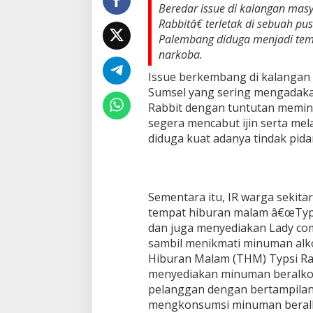
d
Beredar issue di kalangan ma
a
Rabbitâ€ terletak di sebuah pu
d
Palembang diduga menjadi tem
i
narkoba.
t
e
Issue berkembang di kalangan 
n
Sumsel yang sering mengadaka
g
a
Rabbit dengan tuntutan memin
h
segera mencabut ijin serta me
p
diduga kuat adanya tindak pi
u
s
a
t
p
Sementara itu, IR warga sekit
e
tempat hiburan malam â€œTyps
r
dan juga menyediakan Lady co
b
sambil menikmati minuman alko
e
l
Hiburan Malam (THM) Typsi Rab
a
menyediakan minuman beralko
n
pelanggan dengan bertampilan
j
mengkonsumsi minuman beralkoh
a