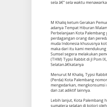
sela â€“ sela waktu menawarka
a
n
P
a
l
M Khaliq ketum Gerakan Pemud
e
adanya Tempat Hiburan Malam (
m
b
Perbelanjaan Kota Palembang y
a
perdagangan orang dan peredara
n
muda Indonesia khususnya kot
g
maka dari itu kami mendukung
D
Sumsel segera melakukan peme
i
d
(THM) Typsi Rabbit di jl Pom IX
u
Selatan.â€katanya
g
a
Menurut M Khaliq, Typsi Rabbi
J
(Perda) Kota Palembang nomor
a
d
mengedarkan, mengkonsumsi mi
i
dan zat adiktif lainnya.
T
e
Lebih lanjut, Kota Palembang ha
m
sumatera selatan di kotori ol
p