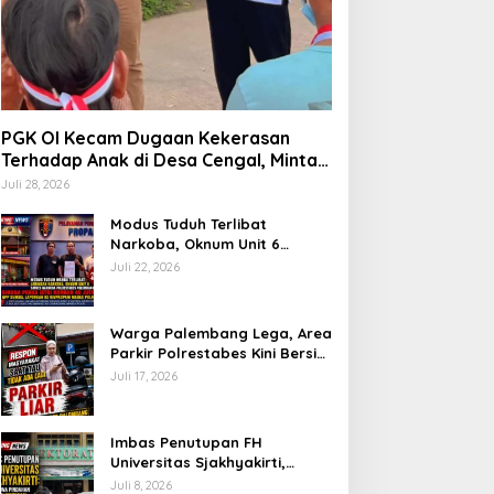
PGK OI Kecam Dugaan Kekerasan
Terhadap Anak di Desa Cengal, Minta
Aparat Bertindak Tegas Jika Terbukti
Juli 28, 2026
Modus Tuduh Terlibat
Narkoba, Oknum Unit 6
Satres Narkoba Polrestabes
Juli 22, 2026
Palembang Diduga Peras Istri
Korban Rp40 Juta, GPP
Sumsel Lapor ke Divpropam
Warga Palembang Lega, Area
Mabes Polri
Parkir Polrestabes Kini Bersih
dari Jukir Liar dan Gratis
Juli 17, 2026
Imbas Penutupan FH
Universitas Sjakhyakirti,
Mahasiswa Pindahan
Juli 8, 2026