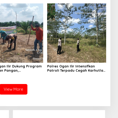
 Masuk Sekolah
Satu Terduga Pelaku Diamankan
gan Ilir Dukung Program
Polres Ogan Ilir Intensifkan
an Pangan,
Patroli Terpadu Cegah Karhutla
mtibmas Hadiri
di Desa Belanti
n Jagung Pipil di Desa
Rambutan
View More