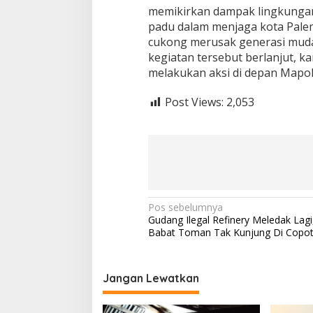
a
memikirkan dampak lingkungan 
t
padu dalam menjaga kota Pale
T
cukong merusak generasi muda
i
kegiatan tersebut berlanjut, k
n
d
melakukan aksi di depan Mapold
a
k
Post Views:
2,053
P
i
d
a
n
a
p
r
N
Pos sebelumnya
o
Gudang Ilegal Refinery Meledak Lagi
s
a
Babat Toman Tak Kunjung Di Copo
t
v
i
t
i
u
Jangan Lewatkan
g
s
i
a
D