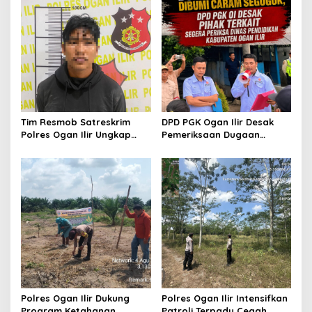
s
Tim Resmob Satreskrim
DPD PGK Ogan Ilir Desak
Polres Ogan Ilir Ungkap
Pemeriksaan Dugaan
Kasus Dugaan Pencurian
Pungutan Dana BOS dan
dengan Pemberatan, Satu
Sertifikasi Guru, Minta
Terduga Pelaku Diamankan
Proses Berjalan
Transparan
Polres Ogan Ilir Dukung
Polres Ogan Ilir Intensifkan
Program Ketahanan
Patroli Terpadu Cegah