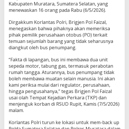
u
Kabupaten Muratara, Sumatera Selatan, yang
t
menewaskan 16 orang pada Rabu (6/5/2026).
M
u
Dirgakkum Korlantas Polri, Brigjen Pol Faizal,
r
menegaskan bahwa pihaknya akan memeriksa
a
t
pihak pemilik perusahaan otobus (PO) terkait
a
temuan sejumlah barang yang tidak seharusnya
r
diangkut oleh bus penumpang.
a
,
“Fakta di lapangan, bus ini membawa dua unit
K
o
sepeda motor, tabung gas, termasuk perabotan
r
rumah tangga. Aturannya, bus penumpang tidak
l
boleh membawa muatan selain manusia. Ini akan
a
kami periksa mulai dari regulator, perusahaan,
n
hingga pengusahanya,” tegas Brigjen Pol Faizal
t
a
usai olah Tempat Kejadian Perkara (TKP) dan
s
menjenguk korban di RSUD Rupit, Kamis (7/5/2026)
P
malam.
o
l
Korlantas Polri turun ke lokasi untuk mem-back up
r
i
Polda Sumatera Selatan dan Polres Muratara dalam