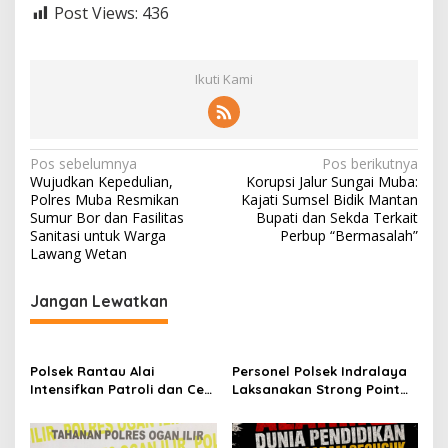
Post Views:
436
Ikuti Kami
N
Pos sebelumnya
Pos berikutnya
Wujudkan Kepedulian,
Korupsi Jalur Sungai Muba:
a
Polres Muba Resmikan
Kajati Sumsel Bidik Mantan
v
Sumur Bor dan Fasilitas
Bupati dan Sekda Terkait
Sanitasi untuk Warga
Perbup “Bermasalah”
i
Lawang Wetan
g
Jangan Lewatkan
a
s
i
Polsek Rantau Alai
Personel Polsek Indralaya
p
Intensifkan Patroli dan Cek
Laksanakan Strong Point
Pos Satkamling, Perkuat
Pagi, Wujudkan Kelancaran
o
Sinergi Jaga Kamtibmas
Lalu Lintas Saat Jam
Masuk Sekolah