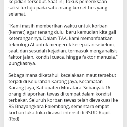
kejadian tersebut. Saat ini, fokus pemeriksaan
m
saksi tertuju pada satu orang kernet bus yang
u
selamat.
k
a
n
“Kami masih memberikan waktu untuk korban
M
(kernet) agar tenang dulu, baru kemudian kita gali
u
keterangannya. Dalam TAA, kami memanfaatkan
a
teknologi AI untuk mengecek kecepatan sebelum,
t
a
saat, dan sesudah kejadian, termasuk menganalisis
n
faktor jalan, kondisi cuaca, hingga faktor manusia,”
I
pungkasnya.
l
e
Sebagaimana diketahui, kecelakaan maut tersebut
g
a
terjadi di Kelurahan Karang Jaya, Kecamatan
l
Karang Jaya, Kabupaten Muratara. Sebanyak 16
orang dilaporkan tewas di tempat dalam kondisi
terbakar. Seluruh korban tewas telah dievakuasi ke
RS Bhayangkara Palembang, sementara empat
korban luka-luka dirawat intensif di RSUD Rupit.
(Red)