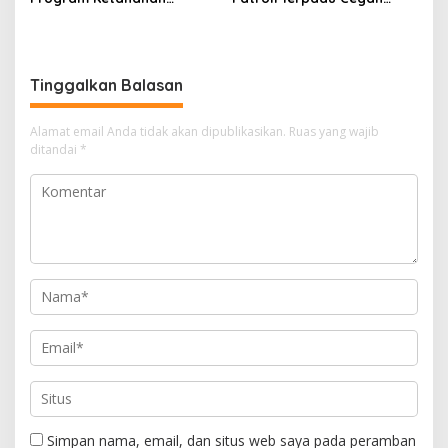
Pangan, Bhabinkamtibmas
Karhutla di Desa Belanti
Hadiri Penanaman Jagung
Pipil di Desa Sungai
Rambutan
Tinggalkan Balasan
Alamat email Anda tidak akan dipublikasikan.
Ruas yang wajib
ditandai
*
Simpan nama, email, dan situs web saya pada peramban