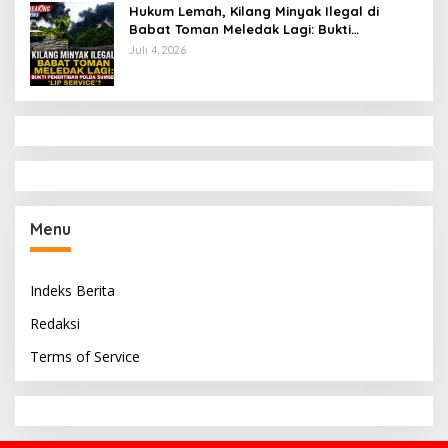
Hukum Lemah, Kilang Minyak Ilegal di
Babat Toman Meledak Lagi: Bukti
Penertiban Polda Sumsel Hanya ‘Lip
Juli 4, 2026
Service’?
Menu
Indeks Berita
Redaksi
Terms of Service