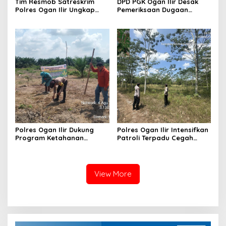
Tim Resmob Satreskrim
DPD PGK Ogan Ilir Desak
Polres Ogan Ilir Ungkap
Pemeriksaan Dugaan
Kasus Dugaan Pencurian
Pungutan Dana BOS dan
dengan Pemberatan, Satu
Sertifikasi Guru, Minta
Terduga Pelaku Diamankan
Proses Berjalan
Transparan
Polres Ogan Ilir Dukung
Polres Ogan Ilir Intensifkan
Program Ketahanan
Patroli Terpadu Cegah
Pangan, Bhabinkamtibmas
Karhutla di Desa Belanti
Hadiri Penanaman Jagung
Pipil di Desa Sungai
Rambutan
View More