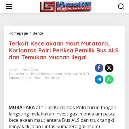
L
e
w
a
t
i
Homepage
/
Berita
T
k
e
e
Terkait Kecelakaan Maut Muratara,
r
k
k
o
Korlantas Polri Periksa Pemilik Bus ALS
a
n
dan Temukan Muatan Ilegal
i
t
t
e
K
n
Admin
Mei 9, 2026
Berita
,
Berita Pilihan
,
Berita Utama
,
Peristiwa
,
Polri-TNI
,
e
Seputar Sumsel
,
Viral
436 Dilihat
c
e
l
a
k
a
MURATARA
â€“ Tim Korlantas Polri turun tangan
a
langsung melakukan investigasi mendalam pasca
n
kecelakaan maut antara Bus ALS dan truk tangki
M
minyak di Jalan Lintas Sumatera (Jalinsum)
a