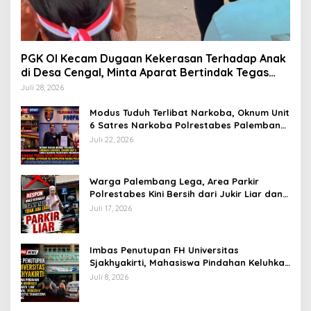
PGK OI Kecam Dugaan Kekerasan Terhadap Anak
di Desa Cengal, Minta Aparat Bertindak Tegas
Jika Terbukti
Juli 28, 2026
Modus Tuduh Terlibat Narkoba, Oknum Unit
6 Satres Narkoba Polrestabes Palembang
Diduga Peras Istri Korban Rp40 Juta, GPP
Juli 22, 2026
Sumsel Lapor ke Divpropam Mabes Polri
Warga Palembang Lega, Area Parkir
Polrestabes Kini Bersih dari Jukir Liar dan
Gratis
Juli 17, 2026
Imbas Penutupan FH Universitas
Sjakhyakirti, Mahasiswa Pindahan Keluhkan
Birokrasi Ruwet di Universitas Tamansiswa
Juli 8, 2026