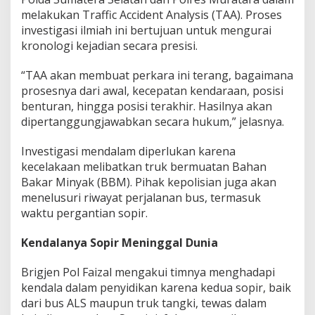
P
melakukan Traffic Accident Analysis (TAA). Proses
e
investigasi ilmiah ini bertujuan untuk mengurai
r
kronologi kejadian secara presisi.
i
k
s
“TAA akan membuat perkara ini terang, bagaimana
a
prosesnya dari awal, kecepatan kendaraan, posisi
P
benturan, hingga posisi terakhir. Hasilnya akan
e
dipertanggungjawabkan secara hukum,” jelasnya.
m
i
l
Investigasi mendalam diperlukan karena
i
kecelakaan melibatkan truk bermuatan Bahan
k
Bakar Minyak (BBM). Pihak kepolisian juga akan
B
menelusuri riwayat perjalanan bus, termasuk
u
s
waktu pergantian sopir.
A
L
Kendalanya Sopir Meninggal Dunia
S
d
Brigjen Pol Faizal mengakui timnya menghadapi
a
kendala dalam penyidikan karena kedua sopir, baik
n
T
dari bus ALS maupun truk tangki, tewas dalam
e