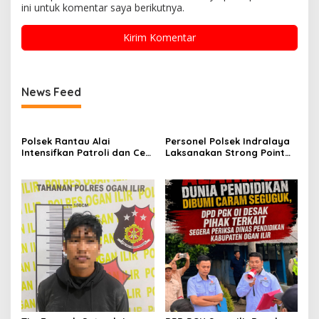
ini untuk komentar saya berikutnya.
News Feed
Polsek Rantau Alai
Personel Polsek Indralaya
Intensifkan Patroli dan Cek
Laksanakan Strong Point
Pos Satkamling, Perkuat
Pagi, Wujudkan Kelancaran
Sinergi Jaga Kamtibmas
Lalu Lintas Saat Jam
Masuk Sekolah