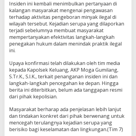
Insiden ini kembali menimbulkan pertanyaan di
e
k
kalangan masyarakat mengenai pengawasan
B
terhadap aktivitas pengeboran minyak ilegal di
u
wilayah tersebut. Kejadian serupa yang dilaporkan
n
terjadi sebelumnya membuat masyarakat
g
mempertanyakan efektivitas langkah-langkah
k
a
penegakan hukum dalam menindak praktik ilegal
m
ini.
S
e
Upaya konfirmasi telah dilakukan oleh tim media
r
kepada Kapolsek Keluang, AKP Moga Gumilang,
i
b
S.Tr.K., S.I.K., terkait penanganan insiden ini dan
u
langkah-langkah pencegahan ke depan. Hingga
B
berita ini diterbitkan, belum ada tanggapan resmi
a
dari pihak kepolisian.
h
a
s
Masyarakat berharap ada penjelasan lebih lanjut
a
dan tindakan konkret dari pihak berwenang untuk
?
mencegah terulangnya kejadian serupa yang
berisiko bagi keselamatan dan lingkungan.(Tim 7)