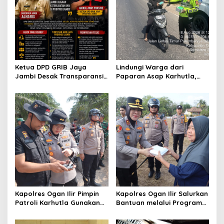
s
Ketua DPD GRIB Jaya
Lindungi Warga dari
Jambi Desak Transparansi
Paparan Asap Karhutla,
Tata Kelola Pemerintahan,
Polres Ogan Ilir Bagikan
Minta Dugaan
Masker dan Atur Lalu Lintas
Penyimpangan Diusut
di Lokasi Kebakaran
Sesuai Hukum
Kapolres Ogan Ilir Pimpin
Kapolres Ogan Ilir Salurkan
Patroli Karhutla Gunakan
Bantuan melalui Program
Drone dan Cek Embung Air,
Mobil Senyum, Wujud
Perkuat Kesiapsiagaan
Kepedulian kepada