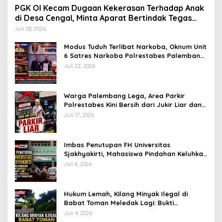
PGK OI Kecam Dugaan Kekerasan Terhadap Anak
di Desa Cengal, Minta Aparat Bertindak Tegas
Jika Terbukti
Juli 28, 2026
Modus Tuduh Terlibat Narkoba, Oknum Unit
6 Satres Narkoba Polrestabes Palembang
Diduga Peras Istri Korban Rp40 Juta, GPP
Juli 22, 2026
Sumsel Lapor ke Divpropam Mabes Polri
Warga Palembang Lega, Area Parkir
Polrestabes Kini Bersih dari Jukir Liar dan
Gratis
Juli 17, 2026
Imbas Penutupan FH Universitas
Sjakhyakirti, Mahasiswa Pindahan Keluhkan
Birokrasi Ruwet di Universitas Tamansiswa
Juli 8, 2026
Hukum Lemah, Kilang Minyak Ilegal di
Babat Toman Meledak Lagi: Bukti
Penertiban Polda Sumsel Hanya ‘Lip
Juli 4, 2026
Service’?