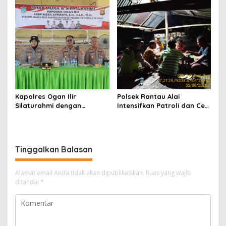
Hadapi Musim Kemarau
Masyarakat Desa Parit
Kapolres Ogan Ilir
Polsek Rantau Alai
Silaturahmi dengan
Intensifkan Patroli dan Cek
Masyarakat Indralaya
Pos Satkamling, Perkuat
Utara, Perkuat Sinergi
Sinergi Jaga Kamtibmas
Kamtibmas dan Antisipasi
Karhutla
Tinggalkan Balasan
Alamat email Anda tidak akan dipublikasikan.
Ruas yang wajib
ditandai
*