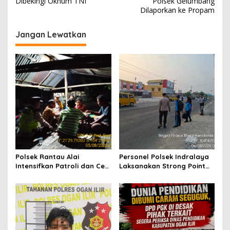
Dibekingi Oknum TNI
Polsek Gelumbang
i
Dilaporkan ke Propam
g
Jangan Lewatkan
a
s
i
p
o
s
Polsek Rantau Alai
Personel Polsek Indralaya
Intensifkan Patroli dan Cek
Laksanakan Strong Point
Pos Satkamling, Perkuat
Pagi, Wujudkan Kelancaran
Sinergi Jaga Kamtibmas
Lalu Lintas Saat Jam
Masuk Sekolah