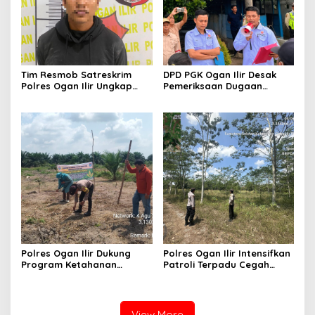
Tim Resmob Satreskrim
DPD PGK Ogan Ilir Desak
Polres Ogan Ilir Ungkap
Pemeriksaan Dugaan
Kasus Dugaan Pencurian
Pungutan Dana BOS dan
dengan Pemberatan, Satu
Sertifikasi Guru, Minta
Terduga Pelaku Diamankan
Proses Berjalan
Transparan
Polres Ogan Ilir Dukung
Polres Ogan Ilir Intensifkan
Program Ketahanan
Patroli Terpadu Cegah
Pangan, Bhabinkamtibmas
Karhutla di Desa Belanti
Hadiri Penanaman Jagung
Pipil di Desa Sungai
Rambutan
View More