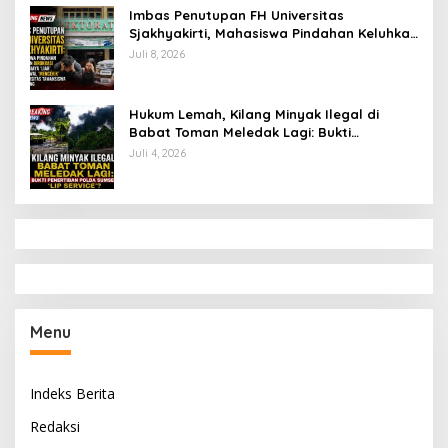
Imbas Penutupan FH Universitas
Sjakhyakirti, Mahasiswa Pindahan Keluhkan
Birokrasi Ruwet di Universitas Tamansiswa
Juli 8, 2026
Hukum Lemah, Kilang Minyak Ilegal di
Babat Toman Meledak Lagi: Bukti
Penertiban Polda Sumsel Hanya ‘Lip
Juli 4, 2026
Service’?
Menu
Indeks Berita
Redaksi