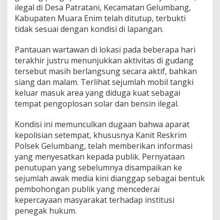
T
ilegal di Desa Patratani, Kecamatan Gelumbang,
a
Kabupaten Muara Enim telah ditutup, terbukti
m
tidak sesuai dengan kondisi di lapangan.
p
a
Pantauan wartawan di lokasi pada beberapa hari
r
P
terakhir justru menunjukkan aktivitas di gudang
e
tersebut masih berlangsung secara aktif, bahkan
r
siang dan malam. Terlihat sejumlah mobil tangki
n
keluar masuk area yang diduga kuat sebagai
y
a
tempat pengoplosan solar dan bensin ilegal.
t
a
Kondisi ini memunculkan dugaan bahwa aparat
a
kepolisian setempat, khususnya Kanit Reskrim
n
Polsek Gelumbang, telah memberikan informasi
K
a
yang menyesatkan kepada publik. Pernyataan
n
penutupan yang sebelumnya disampaikan ke
i
sejumlah awak media kini dianggap sebagai bentuk
t
pembohongan publik yang mencederai
R
kepercayaan masyarakat terhadap institusi
e
s
penegak hukum.
k