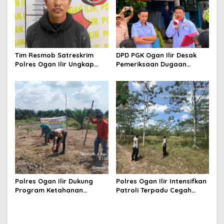
Tim Resmob Satreskrim
DPD PGK Ogan Ilir Desak
Polres Ogan Ilir Ungkap
Pemeriksaan Dugaan
Kasus Dugaan Pencurian
Pungutan Dana BOS dan
dengan Pemberatan, Satu
Sertifikasi Guru, Minta
Terduga Pelaku Diamankan
Proses Berjalan
Transparan
Polres Ogan Ilir Dukung
Polres Ogan Ilir Intensifkan
Program Ketahanan
Patroli Terpadu Cegah
Pangan, Bhabinkamtibmas
Karhutla di Desa Belanti
Hadiri Penanaman Jagung
Pipil di Desa Sungai