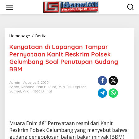
L
e
w
a
t
i
Homepage
/
Berita
K
k
e
e
Kenyataan di Lapangan Tampar
n
k
y
o
Pernyataan Kanit Reskrim Polsek
a
n
Gelumbang Soal Penutupan Gudang
t
t
BBM
a
e
a
n
n
Admin
Agustus 5, 2025
d
Berita
,
Kriminal Dan Hukum
,
Polri-TNI
,
Seputar
i
Sumsel
,
Viral
1666 Dilihat
L
a
p
a
n
Muara Enim â€” Pernyataan resmi dari Kanit
g
Reskrim Polsek Gelumbang yang menyebut bahwa
a
gudang pengoplosan bahan bakar minyak (BBM)
n