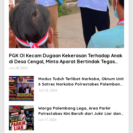
PGK OI Kecam Dugaan Kekerasan Terhadap Anak
di Desa Cengal, Minta Aparat Bertindak Tegas
Jika Terbukti
Juli 28, 2026
Modus Tuduh Terlibat Narkoba, Oknum Unit
6 Satres Narkoba Polrestabes Palembang
Diduga Peras Istri Korban Rp40 Juta, GPP
Juli 22, 2026
Sumsel Lapor ke Divpropam Mabes Polri
Warga Palembang Lega, Area Parkir
Polrestabes Kini Bersih dari Jukir Liar dan
Gratis
Juli 17, 2026