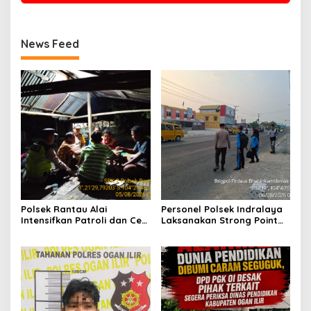
News Feed
Polsek Rantau Alai
Personel Polsek Indralaya
Intensifkan Patroli dan Cek
Laksanakan Strong Point
Pos Satkamling, Perkuat
Pagi, Wujudkan Kelancaran
Sinergi Jaga Kamtibmas
Lalu Lintas Saat Jam
Masuk Sekolah