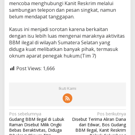
mencoba menghubungi Kanit Reskrim melalui
u
sambungan telepon dan pesan singkat, namun
t
u
belum mendapat tanggapan.
p
a
Kasus ini menjadi sorotan karena berkaitan
n
dengan isu lebih luas mengenai maraknya aktivitas
G
BBM ilegal di wilayah Sumatera Selatan yang
u
d
diduga kuat melibatkan banyak pihak, termasuk
a
oknum aparat penegak hukum.(Tim 7)
n
g
Post Views:
1,666
B
B
M
Ikuti Kami
N
Pos sebelumnya
Pos berikutnya
Gudang BBM Ilegal di Lubuk
Disebut Terima Aliran Dana
a
Raman Disebut Milik Ongki
dari Edwar, Bos Gudang
v
Bebas Beraktivitas, Diduga
BBM Ilegal, Kanit Reskrim