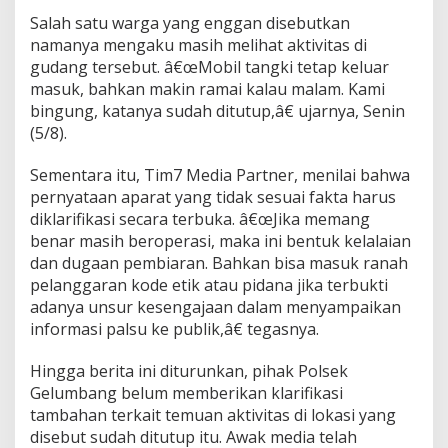
r
Salah satu warga yang enggan disebutkan
i
namanya mengaku masih melihat aktivitas di
m
gudang tersebut. â€œMobil tangki tetap keluar
P
o
masuk, bahkan makin ramai kalau malam. Kami
l
bingung, katanya sudah ditutup,â€ ujarnya, Senin
s
(5/8).
e
k
Sementara itu, Tim7 Media Partner, menilai bahwa
G
e
pernyataan aparat yang tidak sesuai fakta harus
l
diklarifikasi secara terbuka. â€œJika memang
u
benar masih beroperasi, maka ini bentuk kelalaian
m
dan dugaan pembiaran. Bahkan bisa masuk ranah
b
a
pelanggaran kode etik atau pidana jika terbukti
n
adanya unsur kesengajaan dalam menyampaikan
g
informasi palsu ke publik,â€ tegasnya.
S
o
Hingga berita ini diturunkan, pihak Polsek
a
l
Gelumbang belum memberikan klarifikasi
P
tambahan terkait temuan aktivitas di lokasi yang
e
disebut sudah ditutup itu. Awak media telah
n