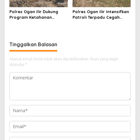
Polres Ogan Ilir Dukung
Polres Ogan Ilir Intensifkan
Program Ketahanan
Patroli Terpadu Cegah
Pangan, Bhabinkamtibmas
Karhutla di Desa Belanti
Hadiri Penanaman Jagung
Pipil di Desa Sungai
Rambutan
Tinggalkan Balasan
Alamat email Anda tidak akan dipublikasikan.
Ruas yang wajib
ditandai
*