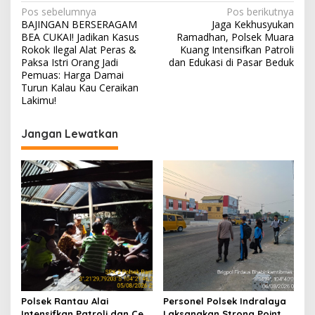
N
Pos sebelumnya
Pos berikutnya
BAJINGAN BERSERAGAM
Jaga Kekhusyukan
a
BEA CUKAI! Jadikan Kasus
Ramadhan, Polsek Muara
v
Rokok Ilegal Alat Peras &
Kuang Intensifkan Patroli
Paksa Istri Orang Jadi
dan Edukasi di Pasar Beduk
i
Pemuas: Harga Damai
Turun Kalau Kau Ceraikan
g
Lakimu!
a
s
Jangan Lewatkan
i
p
o
s
Polsek Rantau Alai
Personel Polsek Indralaya
Intensifkan Patroli dan Cek
Laksanakan Strong Point