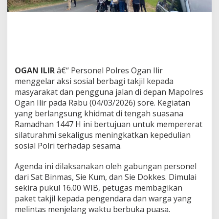
n
d
i
B
u
l
a
n
OGAN ILIR
â€“ Personel Polres Ogan Ilir
S
menggelar aksi sosial berbagi takjil kepada
u
masyarakat dan pengguna jalan di depan Mapolres
c
i
Ogan Ilir pada Rabu (04/03/2026) sore. Kegiatan
,
yang berlangsung khidmat di tengah suasana
P
Ramadhan 1447 H ini bertujuan untuk mempererat
o
silaturahmi sekaligus meningkatkan kepedulian
l
sosial Polri terhadap sesama.
r
e
s
Agenda ini dilaksanakan oleh gabungan personel
O
dari Sat Binmas, Sie Kum, dan Sie Dokkes. Dimulai
g
sekira pukul 16.00 WIB, petugas membagikan
a
paket takjil kepada pengendara dan warga yang
n
I
melintas menjelang waktu berbuka puasa.
l