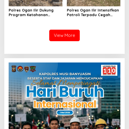
Polres Ogan Ilir Dukung
Polres Ogan Ilir Intensifkan
Program Ketahanan
Patroli Terpadu Cegah
Pangan, Bhabinkamtibmas
Karhutla di Desa Belanti
Hadiri Penanaman Jagung
Pipil di Desa Sungai
Rambutan
View More