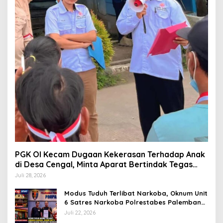
PGK OI Kecam Dugaan Kekerasan Terhadap Anak
di Desa Cengal, Minta Aparat Bertindak Tegas
Jika Terbukti
Juli 28, 2026
Modus Tuduh Terlibat Narkoba, Oknum Unit
6 Satres Narkoba Polrestabes Palembang
Diduga Peras Istri Korban Rp40 Juta, GPP
Juli 22, 2026
Sumsel Lapor ke Divpropam Mabes Polri