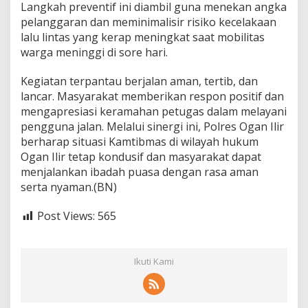
Langkah preventif ini diambil guna menekan angka
k
pelanggaran dan meminimalisir risiko kecelakaan
a
s
lalu lintas yang kerap meningkat saat mobilitas
i
warga meninggi di sore hari.
T
e
Kegiatan terpantau berjalan aman, tertib, dan
r
lancar. Masyarakat memberikan respon positif dan
t
i
mengapresiasi keramahan petugas dalam melayani
b
pengguna jalan. Melalui sinergi ini, Polres Ogan Ilir
L
berharap situasi Kamtibmas di wilayah hukum
a
Ogan Ilir tetap kondusif dan masyarakat dapat
l
u
menjalankan ibadah puasa dengan rasa aman
L
serta nyaman.(BN)
i
n
Post Views:
565
t
a
s
Ikuti Kami