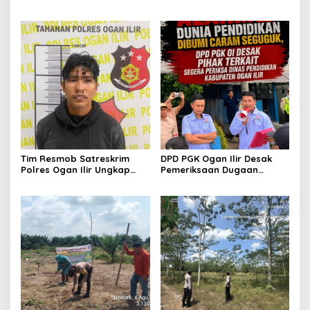
Pos Satkamling, Perkuat
Pagi, Wujudkan Kelancaran
Sinergi Jaga Kamtibmas
Lalu Lintas Saat Jam
Masuk Sekolah
Tim Resmob Satreskrim
DPD PGK Ogan Ilir Desak
Polres Ogan Ilir Ungkap
Pemeriksaan Dugaan
Kasus Dugaan Pencurian
Pungutan Dana BOS dan
dengan Pemberatan, Satu
Sertifikasi Guru, Minta
Terduga Pelaku Diamankan
Proses Berjalan
Transparan