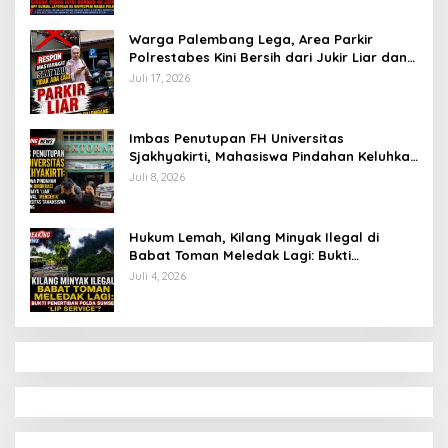
Warga Palembang Lega, Area Parkir
Polrestabes Kini Bersih dari Jukir Liar dan
Gratis
Juli 17, 2026
Imbas Penutupan FH Universitas
Sjakhyakirti, Mahasiswa Pindahan Keluhkan
Birokrasi Ruwet di Universitas Tamansiswa
Juli 8, 2026
Hukum Lemah, Kilang Minyak Ilegal di
Babat Toman Meledak Lagi: Bukti
Penertiban Polda Sumsel Hanya ‘Lip
Juli 4, 2026
Service’?