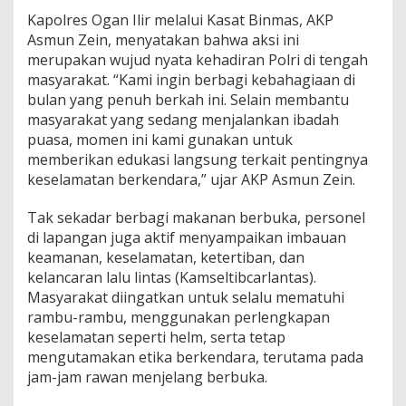
i
Kapolres Ogan Ilir melalui Kasat Binmas, AKP
r
Asmun Zein, menyatakan bahwa aksi ini
B
merupakan wujud nyata kehadiran Polri di tengah
a
g
masyarakat. “Kami ingin berbagi kebahagiaan di
i
bulan yang penuh berkah ini. Selain membantu
k
masyarakat yang sedang menjalankan ibadah
a
puasa, momen ini kami gunakan untuk
n
T
memberikan edukasi langsung terkait pentingnya
a
keselamatan berkendara,” ujar AKP Asmun Zein.
k
j
Tak sekadar berbagi makanan berbuka, personel
i
di lapangan juga aktif menyampaikan imbauan
l
S
keamanan, keselamatan, ketertiban, dan
e
kelancaran lalu lintas (Kamseltibcarlantas).
m
Masyarakat diingatkan untuk selalu mematuhi
b
rambu-rambu, menggunakan perlengkapan
a
keselamatan seperti helm, serta tetap
r
i
mengutamakan etika berkendara, terutama pada
E
jam-jam rawan menjelang berbuka.
d
u