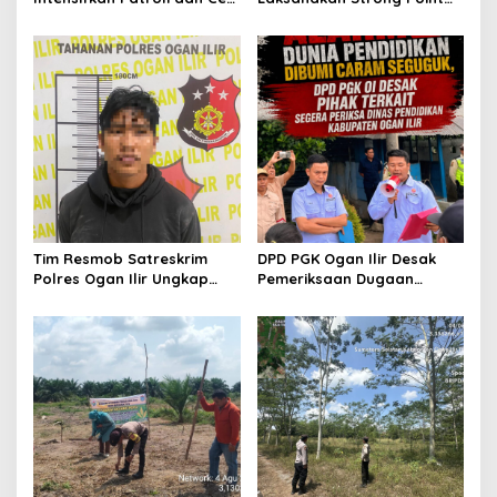
Pos Satkamling, Perkuat
Pagi, Wujudkan Kelancaran
Sinergi Jaga Kamtibmas
Lalu Lintas Saat Jam
Masuk Sekolah
Tim Resmob Satreskrim
DPD PGK Ogan Ilir Desak
Polres Ogan Ilir Ungkap
Pemeriksaan Dugaan
Kasus Dugaan Pencurian
Pungutan Dana BOS dan
dengan Pemberatan, Satu
Sertifikasi Guru, Minta
Terduga Pelaku Diamankan
Proses Berjalan
Transparan