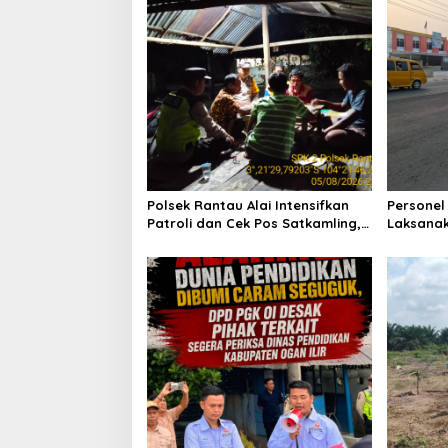
s
i
p
o
s
Polsek Rantau Alai Intensifkan
Personel
Patroli dan Cek Pos Satkamling,
Laksanak
Perkuat Sinergi Jaga Kamtibmas
Wujudkan
Saat Jam