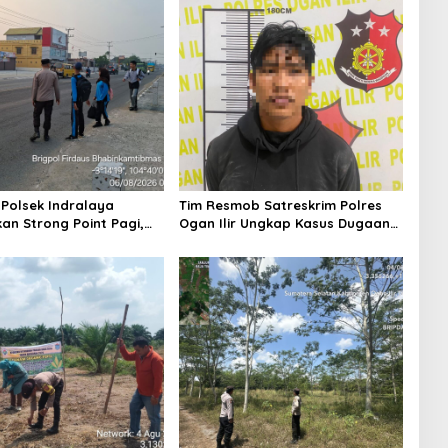
 Polsek Indralaya
Tim Resmob Satreskrim Polres
an Strong Point Pagi,
Ogan Ilir Ungkap Kasus Dugaan
 Kelancaran Lalu Lintas
Pencurian dengan Pemberatan,
 Masuk Sekolah
Satu Terduga Pelaku Diamankan