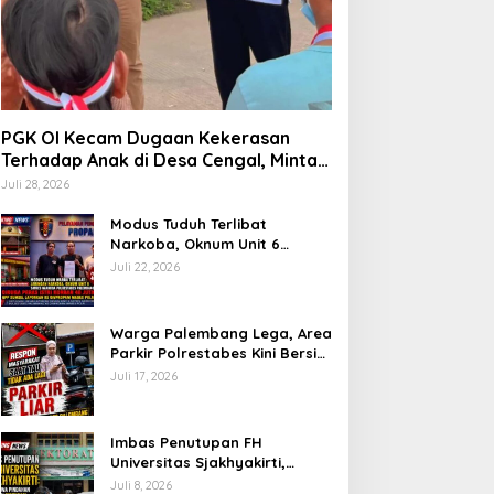
PGK OI Kecam Dugaan Kekerasan
Terhadap Anak di Desa Cengal, Minta
Aparat Bertindak Tegas Jika Terbukti
Juli 28, 2026
Modus Tuduh Terlibat
Narkoba, Oknum Unit 6
Satres Narkoba Polrestabes
Juli 22, 2026
Palembang Diduga Peras Istri
Korban Rp40 Juta, GPP
Sumsel Lapor ke Divpropam
Warga Palembang Lega, Area
Mabes Polri
Parkir Polrestabes Kini Bersih
dari Jukir Liar dan Gratis
Juli 17, 2026
Imbas Penutupan FH
Universitas Sjakhyakirti,
Mahasiswa Pindahan
Juli 8, 2026