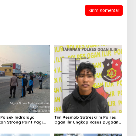
 Polsek Indralaya
Tim Resmob Satreskrim Polres
an Strong Point Pagi,
Ogan Ilir Ungkap Kasus Dugaan
 Kelancaran Lalu Lintas
Pencurian dengan Pemberatan,
 Masuk Sekolah
Satu Terduga Pelaku Diamankan