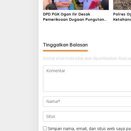
DPD PGK Ogan Ilir Desak
Polres O
Pemeriksaan Dugaan Pungutan
Ketahan
Dana BOS dan Sertifikasi Guru,
Bhabinka
Minta Proses Berjalan
Penanama
Transparan
Sungai 
Tinggalkan Balasan
Alamat email Anda tidak akan dipublikasikan.
Ruas ya
Simpan nama, email, dan situs web saya pa