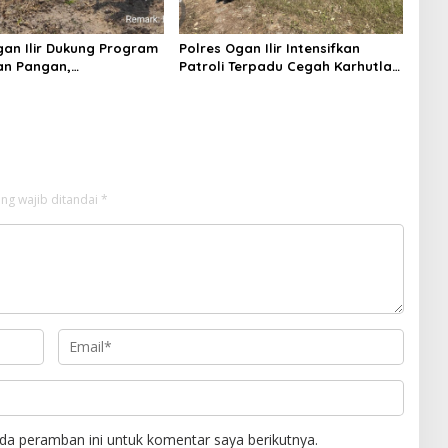
gan Ilir Dukung Program
Polres Ogan Ilir Intensifkan
an Pangan,
Patroli Terpadu Cegah Karhutla
mtibmas Hadiri
di Desa Belanti
n Jagung Pipil di Desa
Rambutan
ng wajib ditandai
*
da peramban ini untuk komentar saya berikutnya.