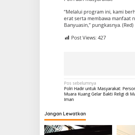
“Melalui program ini, kami ber
erat serta membawa manfaat n
Banyuasin,” pungkasnya. (Red)
Post Views:
427
N
Pos sebelumnya
Polri Hadir untuk Masyarakat: Perso
a
Muara Kuang Gelar Bakti Religi di M
v
Iman
i
Jangan Lewatkan
g
a