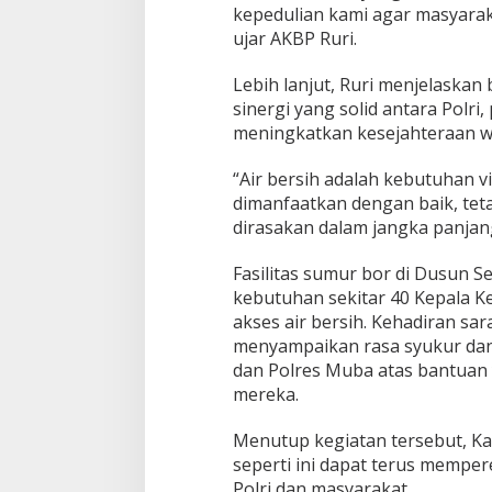
a
kepedulian kami agar masyarak
s
ujar AKBP Ruri.
i
u
Lebih lanjut, Ruri menjelaskan 
n
sinergi yang solid antara Polri
t
u
meningkatkan kesejahteraan w
k
W
“Air bersih adalah kebutuhan vit
a
dimanfaatkan dengan baik, tet
r
dirasakan dalam jangka panjan
g
a
L
Fasilitas sumur bor di Dusun 
a
kebutuhan sekitar 40 Kepala K
w
akses air bersih. Kehadiran sa
a
menyampaikan rasa syukur dan
n
g
dan Polres Muba atas bantuan 
W
mereka.
e
t
Menutup kegiatan tersebut, 
a
seperti ini dapat terus mempere
n
Polri dan masyarakat.