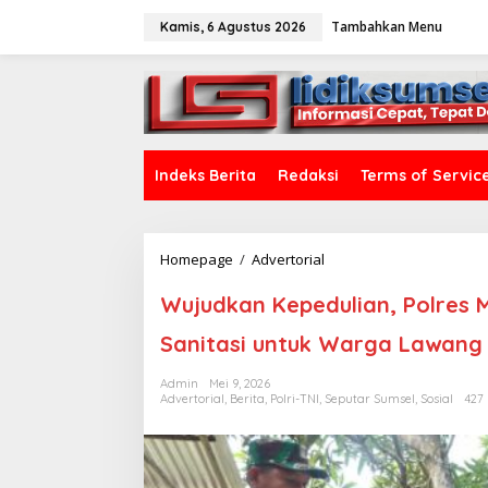
L
Tambahkan Menu
e
Kamis, 6 Agustus 2026
w
a
tutup
t
i
k
e
k
Indeks Berita
Redaksi
Terms of Servic
o
n
t
e
Homepage
/
Advertorial
W
n
u
j
Wujudkan Kepedulian, Polres 
u
d
Sanitasi untuk Warga Lawan
k
a
Admin
Mei 9, 2026
n
Advertorial
,
Berita
,
Polri-TNI
,
Seputar Sumsel
,
Sosial
427 
K
e
p
e