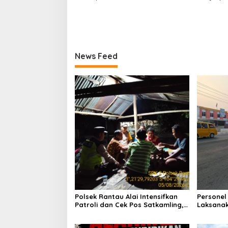
News Feed
Polsek Rantau Alai Intensifkan
Personel
Patroli dan Cek Pos Satkamling,
Laksanak
Perkuat Sinergi Jaga Kamtibmas
Wujudkan
Saat Jam