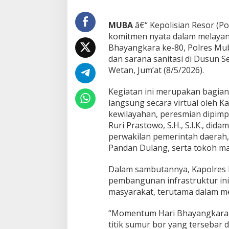
S
u
m
MUBA
â€“ Kepolisian Resor (P
u
komitmen nyata dalam melayan
r
Bhayangkara ke-80, Polres Mub
B
dan sarana sanitasi di Dusun
o
r
Wetan, Jum’at (8/5/2026).
d
a
Kegiatan ini merupakan bagian 
n
langsung secara virtual oleh Ka
F
kewilayahan, peresmian dipimp
a
s
Ruri Prastowo, S.H., S.I.K., did
i
perwakilan pemerintah daerah
l
Pandan Dulang, serta tokoh ma
i
t
Dalam sambutannya, Kapolres
a
s
pembangunan infrastruktur ini 
S
masyarakat, terutama dalam m
a
n
“Momentum Hari Bhayangkara k
i
titik sumur bor yang tersebar d
t