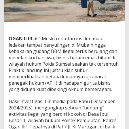
l
e
g
a
l
:
G
OGAN ILIR
â€“ Meski rentetan insiden maut
u
d
ledakan tempat penyulingan di Muba hingga
a
kebakaran gudang BBM ilegal terus berulang dan
n
menelan korban jiwa, bisnis haram emas hitam di
g
wilayah hukum Polda Sumsel seakan tak tersentuh.
M
Praktik lancung ini justru kian subur,
a
f
memperlihatkan betapa lemahnya taji aparat
i
penegak hukum (APH) di hadapan gurita bisnis
a
yang diduga kuat dibekingi oknum berseragam.
'
T
Hasil investigasi tim media pada Rabu (Desember
i
k
2024/2025), mengungkap sebuah “benteng”
o
aktivitas ilegal yang berdiri kokoh di Desa Ibul
'
Besar II, wilayah hukum Polsek Pemulutan, Polres
B
Ogan Ilir. Tepatnya di Pal 7 Jl. Ki Marogan, di balik
e