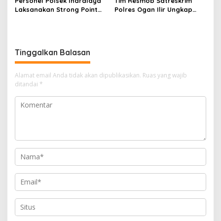
Personel Polsek Indralaya
Tim Resmob Satreskrim
Laksanakan Strong Point
Polres Ogan Ilir Ungkap
Pagi, Wujudkan Kelancaran
Kasus Dugaan Pencurian
Lalu Lintas Saat Jam
dengan Pemberatan, Satu
Masuk Sekolah
Terduga Pelaku Diamankan
Tinggalkan Balasan
Alamat email Anda tidak akan dipublikasikan.
Ruas yang wajib
ditandai
*