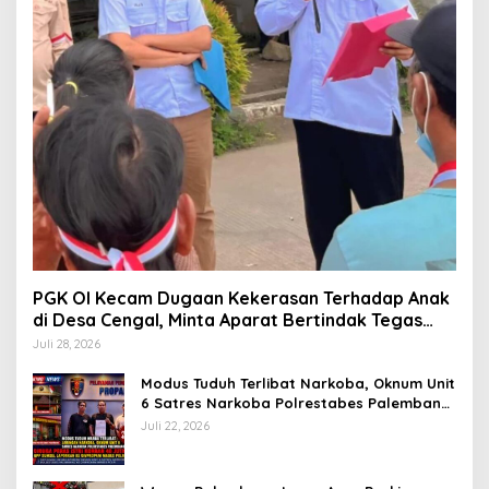
PGK OI Kecam Dugaan Kekerasan Terhadap Anak
di Desa Cengal, Minta Aparat Bertindak Tegas
Jika Terbukti
Juli 28, 2026
Modus Tuduh Terlibat Narkoba, Oknum Unit
6 Satres Narkoba Polrestabes Palembang
Diduga Peras Istri Korban Rp40 Juta, GPP
Juli 22, 2026
Sumsel Lapor ke Divpropam Mabes Polri