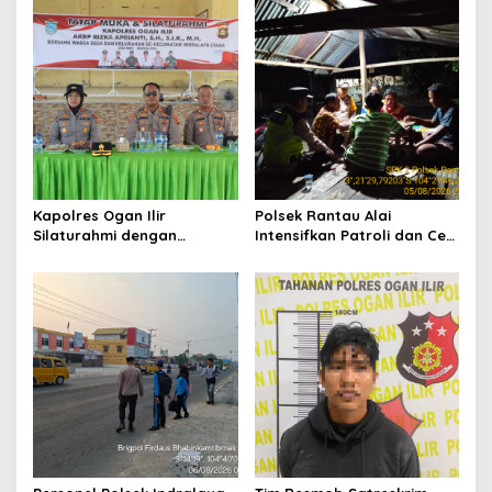
Hadapi Musim Kemarau
Masyarakat Desa Parit
Kapolres Ogan Ilir
Polsek Rantau Alai
Silaturahmi dengan
Intensifkan Patroli dan Cek
Masyarakat Indralaya
Pos Satkamling, Perkuat
Utara, Perkuat Sinergi
Sinergi Jaga Kamtibmas
Kamtibmas dan Antisipasi
Karhutla