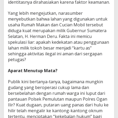
identitasnya dirahasiakan karena faktor keamanan.
i
u
Yang lebih mengejutkan, narasumber
s
S
menyebutkan bahwa lahan yang digunakan untuk
e
usaha Rumah Makan dan Cucian Mobil tersebut
t
diduga kuat merupakan milik Gubernur Sumatera
o
Selatan, H. Herman Deru. Fakta ini memicu
r
spekulasi liar: apakah kedekatan atau penggunaan
a
n
lahan milik tokoh besar menjadi “kartu as”
?
sehingga aktivitas ilegal ini aman dari sergapan
petugas?
Aparat Menutup Mata?
Publik kini bertanya-tanya, bagaimana mungkin
gudang yang beroperasi cukup lama dan
bersebelahan dengan rumah warga ini luput dari
pantauan Polsek Pemulutan maupun Polres Ogan
Ilir? Kuat dugaan, putaran uang panas dari hulu ke
hilir telah mengalir ke kantong-kantong oknum
tertentu, menciptakan “kekebalan hukum” bagi