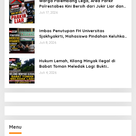
Warga Palembang Lega, Area Parkir
Polrestabes Kini Bersih dari Jukir Liar dan
Gratis
Juli 17, 2026
Imbas Penutupan FH Universitas
Sjakhyakirti, Mahasiswa Pindahan Keluhkan
Birokrasi Ruwet di Universitas Tamansiswa
Juli 8, 2026
Hukum Lemah, Kilang Minyak Ilegal di
Babat Toman Meledak Lagi: Bukti
Penertiban Polda Sumsel Hanya ‘Lip
Juli 4, 2026
Service’?
Menu