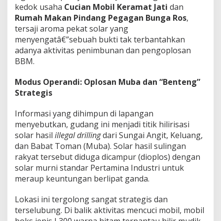
b
kedok usaha
Cucian Mobil Keramat Jati
dan
a
Rumah Makan Pindang Pegagan Bunga Ros
,
s
tersaji aroma pekat solar yang
B
menyengatâ€”sebuah bukti tak terbantahkan
e
adanya aktivitas penimbunan dan pengoplosan
r
a
BBM.
k
t
Modus Operandi: Oplosan Muba dan “Benteng”
i
Strategis
v
i
t
Informasi yang dihimpun di lapangan
a
menyebutkan, gudang ini menjadi titik hilirisasi
s
solar hasil
illegal drilling
dari Sungai Angit, Keluang,
d
dan Babat Toman (Muba). Solar hasil sulingan
i
rakyat tersebut diduga dicampur (dioplos) dengan
P
e
solar murni standar Pertamina Industri untuk
m
meraup keuntungan berlipat ganda.
u
l
Lokasi ini tergolong sangat strategis dan
u
terselubung. Di balik aktivitas mencuci mobil, mobil
t
a
boks jenis L300 warna hitam terpantau hilir mudik