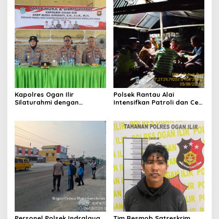
Hadapi Musim Kemarau
Masyarakat Desa Parit
Kapolres Ogan Ilir
Polsek Rantau Alai
Silaturahmi dengan
Intensifkan Patroli dan Cek
Masyarakat Indralaya
Pos Satkamling, Perkuat
Utara, Perkuat Sinergi
Sinergi Jaga Kamtibmas
Kamtibmas dan Antisipasi
Karhutla
Personel Polsek Indralaya
Tim Resmob Satreskrim