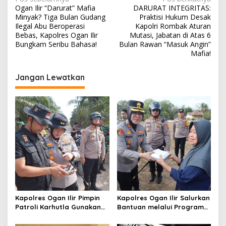
N
Ogan Ilir “Darurat” Mafia
DARURAT INTEGRITAS:
a
Minyak? Tiga Bulan Gudang
Praktisi Hukum Desak
v
Ilegal Abu Beroperasi
Kapolri Rombak Aturan
Bebas, Kapolres Ogan Ilir
Mutasi, Jabatan di Atas 6
i
Bungkam Seribu Bahasa!
Bulan Rawan “Masuk Angin”
Mafia!
g
a
Jangan Lewatkan
s
i
p
o
s
Kapolres Ogan Ilir Pimpin
Kapolres Ogan Ilir Salurkan
Patroli Karhutla Gunakan
Bantuan melalui Program
Drone dan Cek Embung Air,
Mobil Senyum, Wujud
Perkuat Kesiapsiagaan
Kepedulian kepada