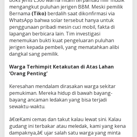
n
mengangkut puluhan jerigen BBM. Meski pemilik
,
Bernama
(Tiko)
berdalih saat dikonfirmasi via
H
WhatsApp bahwa solar tersebut hanya untuk
u
k
penggunaan pribadi mesin cuci mobil, fakta di
u
lapangan berbicara lain. Tim investigasi
m
menemukan bukti kuat pengeluaran puluhan
S
jerigen kepada pembeli, yang mematahkan alibi
e
dangkal sang pemilik.
o
l
a
Warga Terhimpit Ketakutan di Atas Lahan
h
‘Orang Penting’
'
L
Keresahan mendalam dirasakan warga sekitar
u
m
pemukiman. Mereka hidup di bawah bayang-
p
bayang ancaman ledakan yang bisa terjadi
u
sewaktu-waktu.
h
'
â€œKami cemas dan takut kalau lewat sini. Kalau
T
e
gudang ini terbakar atau meledak, kami yang kena
r
dampaknya,â€ ujar salah satu warga yang minta
b