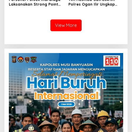
Laksanakan Strong Point
Polres Ogan Ilir Ungkap
Pagi, Wujudkan Kelancaran
Kasus Dugaan Pencurian
Lalu Lintas Saat Jam
dengan Pemberatan, Satu
Masuk Sekolah
Terduga Pelaku Diamankan
View More