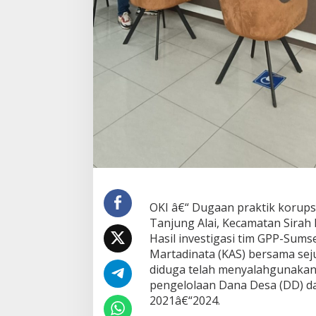
D
e
s
a
,
A
d
i
k
K
a
n
d
u
n
g
OKI â€“ Dugaan praktik korupsi
D
Tanjung Alai, Kecamatan Sirah 
i
j
Hasil investigasi tim GPP-Sum
a
Martadinata (KAS) bersama se
d
diduga telah menyalahgunakan 
i
pengelolaan Dana Desa (DD) d
k
a
2021â€“2024.
n