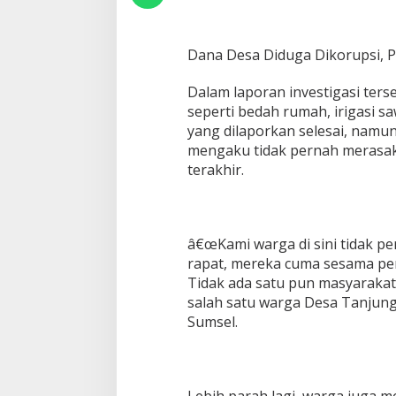
B
e
n
Dana Desa Diduga Dikorupsi, Pr
d
a
h
Dalam laporan investigasi ter
a
seperti bedah rumah, irigasi 
r
yang dilaporkan selesai, namun
a
mengaku tidak pernah merasak
:
terakhir.
G
P
P
S
U
â€œKami warga di sini tidak p
M
rapat, mereka cuma sesama per
S
E
Tidak ada satu pun masyarakat 
L
salah satu warga Desa Tanjung
Â
Sumsel.
L
a
p
o
r
Lebih parah lagi, warga juga