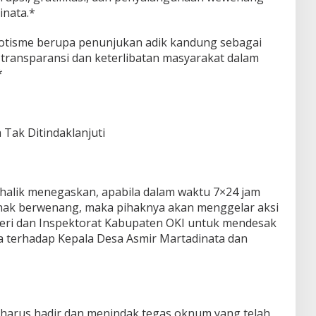
inata.*
potisme berupa penunjukan adik kandung sebagai
transparansi dan keterlibatan masyarakat dalam
*
 Tak Ditindaklanjuti
lik menegaskan, apabila dalam waktu 7×24 jam
pihak berwenang, maka pihaknya akan menggelar aksi
geri dan Inspektorat Kabupaten OKI untuk mendesak
 terhadap Kepala Desa Asmir Martadinata dan
 harus hadir dan menindak tegas oknum yang telah