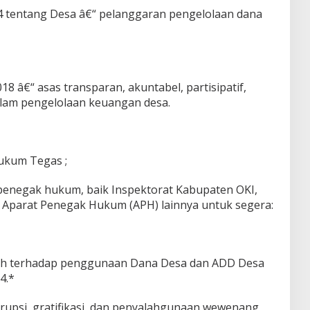
14 tentang Desa â€“ pelanggaran pengelolaan dana
8 â€“ asas transparan, akuntabel, partisipatif,
dalam pengelolaan keuangan desa.
ukum Tegas ;
enegak hukum, baik Inspektorat Kabupaten OKI,
 Aparat Penegak Hukum (APH) lainnya untuk segera:
ruh terhadap penggunaan Dana Desa dan ADD Desa
4.*
upsi, gratifikasi, dan penyalahgunaan wewenang