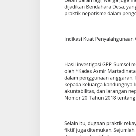
K
dijadikan Bendahara Desa, yang
e
praktik nepotisme dalam penge
K
e
j
a
t
Indikasi Kuat Penyalahgunaa
i
Hasil investigasi GPP-Sumsel
oleh *Kades Asmir Martadinat
dalam penggunaan anggaran. Pos
kepada keluarga kandungnya Ini
akuntabilitas, dan larangan n
Nomor 20 Tahun 2018 tentang
Selain itu, dugaan praktik rek
fiktif juga ditemukan. Sejumlah