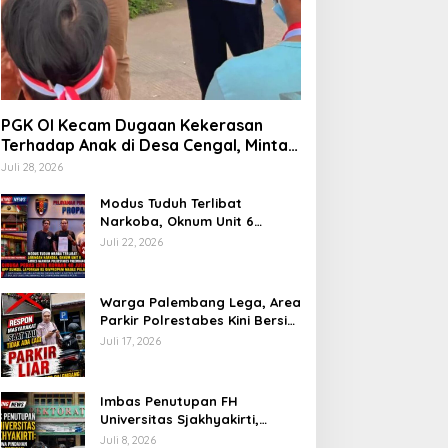
PGK OI Kecam Dugaan Kekerasan
Terhadap Anak di Desa Cengal, Minta
Aparat Bertindak Tegas Jika Terbukti
Juli 28, 2026
Modus Tuduh Terlibat
Narkoba, Oknum Unit 6
Satres Narkoba Polrestabes
Juli 22, 2026
Palembang Diduga Peras Istri
Korban Rp40 Juta, GPP
Sumsel Lapor ke Divpropam
Warga Palembang Lega, Area
Mabes Polri
Parkir Polrestabes Kini Bersih
dari Jukir Liar dan Gratis
Juli 17, 2026
Imbas Penutupan FH
Universitas Sjakhyakirti,
Mahasiswa Pindahan
Juli 8, 2026