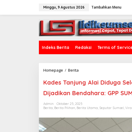
L
Tambahkan Menu
e
Minggu, 9 Agustus 2026
w
a
tutup
t
i
k
e
k
Indeks Berita
Redaksi
Terms of Servic
o
n
t
e
Homepage
/
Berita
K
n
a
d
Kades Tanjung Alai Diduga S
e
s
Dijadikan Bendahara: GPP SUM
T
a
Admin
Oktober 25, 2025
n
Berita
,
Berita Pilihan
,
Berita Utama
,
Seputar Sumsel
,
Vira
j
u
n
g